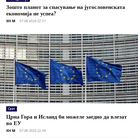
Зошто планот за спасување на југословенската
економија не успеа?
XH M
-
07.08.2026 22:37
Свет
Црна Гора и Исланд би можеле заедно да влезат
во ЕУ
XH M
-
07.08.2026 22:34