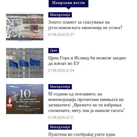
Поврзани вести
Македонија
Зошто планот за спасување на
југословенската економија не успеа?
07.08.2026 22:37
Свет
Црна Гора и Исланд би можеле заедно
да влезат во ЕУ
07.08.2026 22:34
Македонија
10 години од поплавите, на
комеморација прочитани имињата на
загинатите: „Времето не ги избриша
спомените, ниту пак ја намали тагата“
07.08.2026 22:11
Македонија
Пуштена во сообраќај уште една