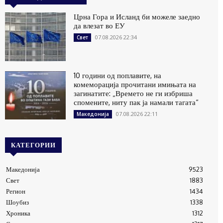
Црна Гора и Исланд би можеле заедно
да влезат во ЕУ
07.08.2026 22:34
Свет
10 години од поплавите, на
комеморација прочитани имињата на
загинатите: „Времето не ги избриша
спомените, ниту пак ја намали тагата“
07.08.2026 22:11
Македонија
КАТЕГОРИИ
Македонија
9523
Свет
1883
Регион
1434
Шоубиз
1338
Хроника
1312