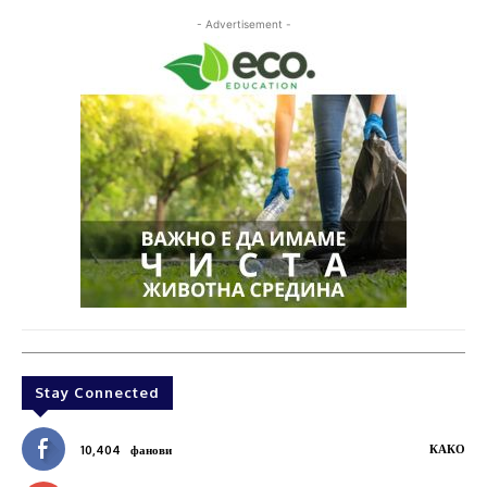
- Advertisement -
Stay Connected
КАКО
10,404
фанови