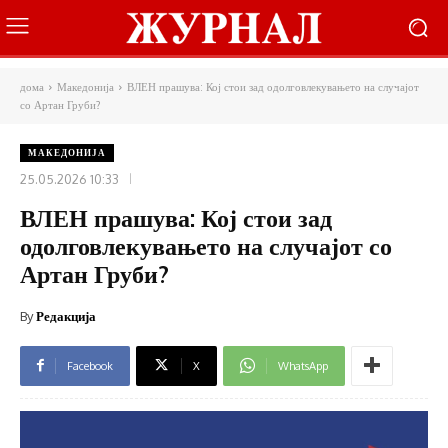
дома
Македонија
ВЛЕН прашува: Кој стои зад одолговлекувањето на случајот
со Артан Груби?
МАКЕДОНИЈА
25.05.2026 10:33
ВЛЕН прашува: Кој стои зад
одолговлекувањето на случајот со
Артан Груби?
By
Редакција
Facebook
X
WhatsApp