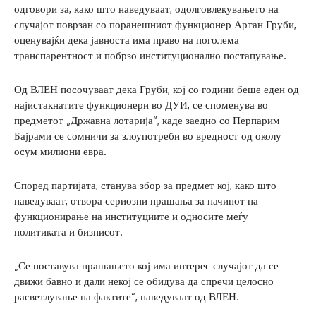
одговори за, како што наведуваат, одолговлекувањето на
случајот поврзан со поранешниот функционер Артан Груби,
оценувајќи дека јавноста има право на поголема
транспарентност и побрзо институционално постапување.
Од ВЛЕН посочуваат дека Груби, кој со години беше еден од
најистакнатите функционери во ДУИ, се споменува во
предметот „Државна лотарија“, каде заедно со Перпарим
Бајрами се сомничи за злоупотреби во вредност од околу
осум милиони евра.
Според партијата, станува збор за предмет кој, како што
наведуваат, отвора сериозни прашања за начинот на
функционирање на институциите и односите меѓу
политиката и бизнисот.
„Се поставува прашањето кој има интерес случајот да се
движи бавно и дали некој се обидува да спречи целосно
расветлување на фактите“, наведуваат од ВЛЕН.