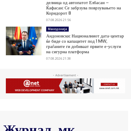
делница од автопатот Елбасан –
Ќафасан: Се забрзува поврзувањето на
Коридорот 8
07.08.2026 21:56
Македонија
Андоновски: Националниот дата-центар
ќе биде со капацитет под 1 MW,
граѓаните ги добиваат првите е-услуги
на сигурна платформа
07.08.2026 21:38
- Advertisement -
Журнал .мк