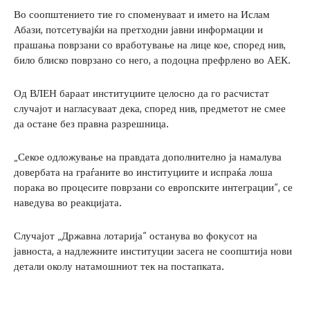
Во соопштението тие го споменуваат и името на Ислам
Абази, потсетувајќи на претходни јавни информации и
прашања поврзани со вработување на лице кое, според нив,
било блиско поврзано со него, а подоцна префрлено во АЕК.
Од ВЛЕН бараат институциите целосно да го расчистат
случајот и нагласуваат дека, според нив, предметот не смее
да остане без правна разрешница.
„Секое одложување на правдата дополнително ја намалува
довербата на граѓаните во институциите и испраќа лоша
порака во процесите поврзани со европските интеграции“, се
наведува во реакцијата.
Случајот „Државна лотарија“ останува во фокусот на
јавноста, а надлежните институции засега не соопштија нови
детали околу натамошниот тек на постапката.