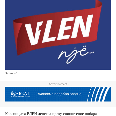
Screenshot
- Advertisement -
Коалицијата ВЛЕН денеска преку соопштение побара