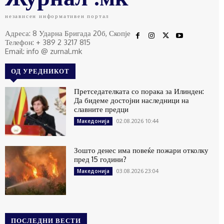
независен информативен портал
Адреса: 8 Ударна Бригада 20б, Скопје
Телефон: + 389 2 3217 815
Email: info @ zurnal.mk
ОД УРЕДНИКОТ
Претседателката со порака за Илинден:
Да бидеме достојни наследници на
славните предци
02.08.2026 10:44
Македонија
Зошто денес има повеќе пожари отколку
пред 15 години?
03.08.2026 23:04
Македонија
ПОСЛЕДНИ ВЕСТИ