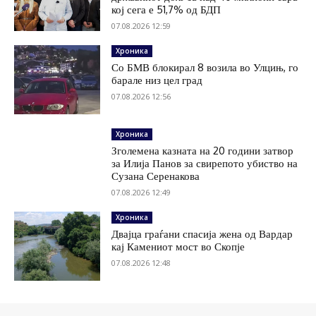
кој сега е 51,7% од БДП
07.08.2026 12:59
Хроника
Со БМВ блокирал 8 возила во Улцињ, го
барале низ цел град
07.08.2026 12:56
Хроника
Зголемена казната на 20 години затвор
за Илија Панов за свирепото убиство на
Сузана Серенакова
07.08.2026 12:49
Хроника
Двајца граѓани спасија жена од Вардар
кај Камениот мост во Скопје
07.08.2026 12:48