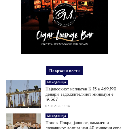
Поврзани вести
Македонија
Највисокиот исплатен К-15 е 469.190
денари, задолжителниот минимум е
19.567
07.08.2026 13:14
Македонија
Попов: Покрај јавниот, намален и
државниот долг за над 40 милиони евра