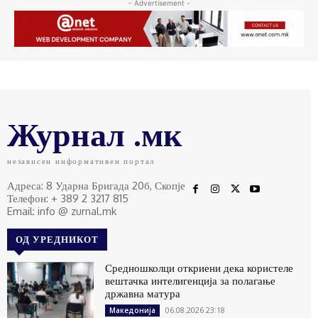
- Advertisement -
Журнал .мк
независен информативен портал
Адреса: 8 Ударна Бригада 20б, Скопје
Телефон: + 389 2 3217 815
Email: info @ zurnal.mk
ОД УРЕДНИКОТ
Средношколци откриени дека користеле
вештачка интелигенција за полагање
државна матура
06.08.2026 23:18
Македонија