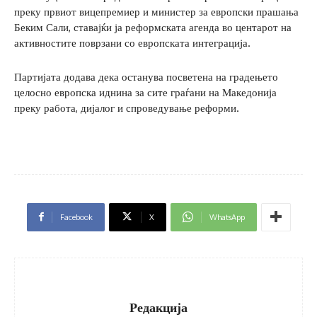
преку првиот вицепремиер и министер за европски прашања
Беким Сали, ставајќи ја реформската агенда во центарот на
активностите поврзани со европската интеграција.
Партијата додава дека останува посветена на градењето
целосно европска иднина за сите граѓани на Македонија
преку работа, дијалог и спроведување реформи.
Facebook
X
WhatsApp
Редакција