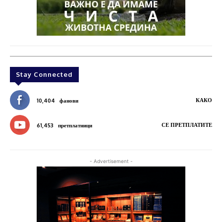
Stay Connected
КАКО
10,404
фанови
СЕ ПРЕТПЛАТИТЕ
61,453
претплатници
- Advertisement -