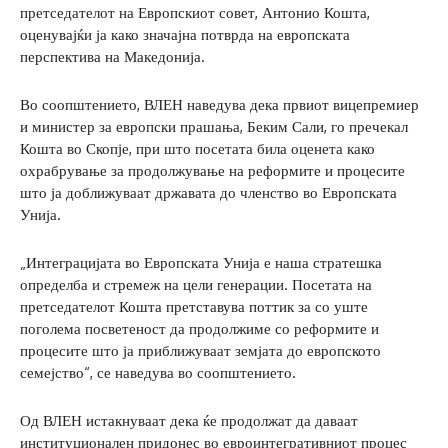
претседателот на Европскиот совет, Антонио Кошта,
оценувајќи ја како значајна потврда на европската
перспектива на Македонија.
Во соопштението, ВЛЕН наведува дека првиот вицепремиер
и министер за европски прашања, Беким Сали, го пречекал
Кошта во Скопје, при што посетата била оценета како
охрабрување за продолжување на реформите и процесите
што ја доближуваат државата до членство во Европската
Унија.
„Интеграцијата во Европската Унија е наша стратешка
определба и стремеж на цели генерации. Посетата на
претседателот Кошта претставува поттик за со уште
поголема посветеност да продолжиме со реформите и
процесите што ја приближуваат земјата до европското
семејство“, се наведува во соопштението.
Од ВЛЕН истакнуваат дека ќе продолжат да даваат
институционален придонес во евроинтегративниот процес