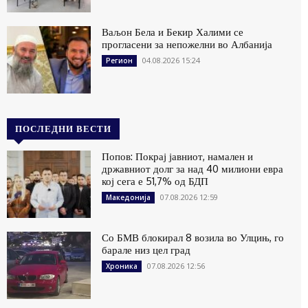
Ваљон Бела и Бекир Халими се
прогласени за непожелни во Албанија
04.08.2026 15:24
Регион
ПОСЛЕДНИ ВЕСТИ
Попов: Покрај јавниот, намален и
државниот долг за над 40 милиони евра
кој сега е 51,7% од БДП
07.08.2026 12:59
Македонија
Со БМВ блокирал 8 возила во Улцињ, го
барале низ цел град
07.08.2026 12:56
Хроника