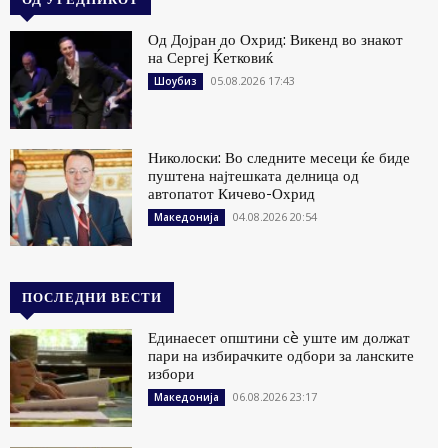
Од Дојран до Охрид: Викенд во знакот
на Сергеј Ќетковиќ
05.08.2026 17:43
Шоубиз
Николоски: Во следните месеци ќе биде
пуштена најтешката делница од
автопатот Кичево-Охрид
04.08.2026 20:54
Македонија
ПОСЛЕДНИ ВЕСТИ
Единаесет општини сè уште им должат
пари на избирачките одбори за ланските
избори
06.08.2026 23:17
Македонија