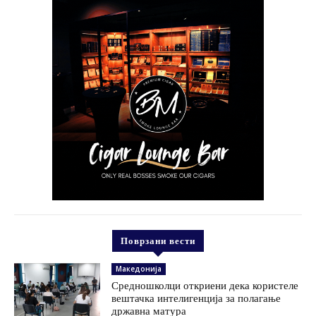
Поврзани вести
Македонија
Средношколци откриени дека користеле
вештачка интелигенција за полагање
државна матура