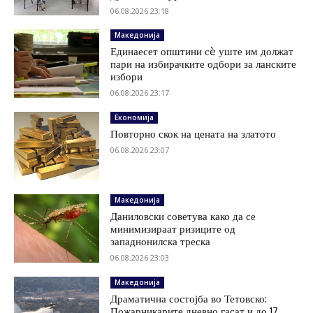
06.08.2026 23:18
Македонија
Единаесет општини сè уште им должат
пари на избирачките одбори за ланските
избори
06.08.2026 23:17
Економија
Повторно скок на цената на златото
06.08.2026 23:07
Македонија
Даниловски советува како да се
минимизираат ризиците од
западнонилска треска
06.08.2026 23:03
Македонија
Драматична состојба во Тетовско:
Пожарникарите дневно гасат и до 17