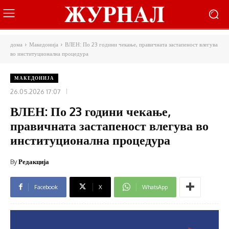
дома
Македонија
ВЛЕН: По 23 години чекање, правичната застапеност влегува
во институционална процедура
МАКЕДОНИЈА
26.05.2026 17:07
ВЛЕН: По 23 години чекање,
правичната застапеност влегува во
институционална процедура
By
Редакција
Facebook
X
WhatsApp