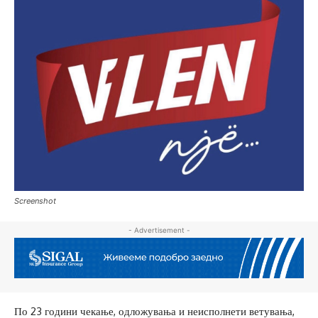
Screenshot
- Advertisement -
По 23 години чекање, одложувања и неисполнети ветувања,