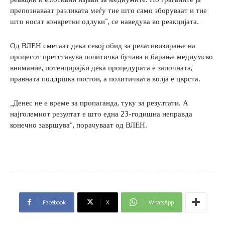
препознаваат разликата меѓу тие што само зборуваат и тие
што носат конкретни одлуки“, се наведува во реакцијата.
Од ВЛЕН сметаат дека секој обид за релативизирање на
процесот претставува политичка бучава и барање медиумско
внимание, потенцирајќи дека процедурата е започната,
правната поддршка постои, а политичката волја е цврста.
„Денес не е време за пропаганда, туку за резултати. А
најголемиот резултат е што една 23-годишна неправда
конечно завршува“, порачуваат од ВЛЕН.
Facebook
X
WhatsApp