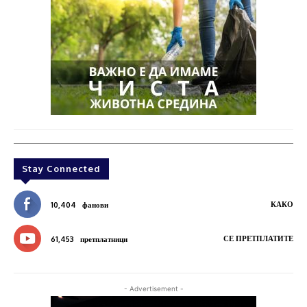
Stay Connected
КАКО
10,404
фанови
СЕ ПРЕТПЛАТИТЕ
61,453
претплатници
- Advertisement -