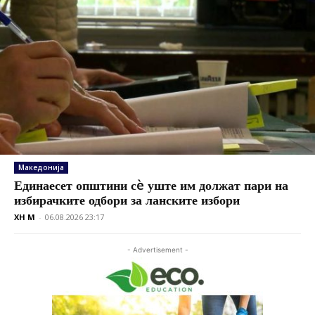
Македонија
Единаесет општини сè уште им должат пари на
избирачките одбори за ланските избори
XH M
-
06.08.2026 23:17
- Advertisement -