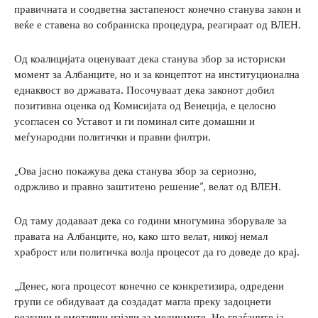
правичната и соодветна застапеност конечно станува закон и
веќе е ставена во собраниска процедура, реагираат од ВЛЕН.
Од коалицијата оценуваат дека станува збор за историски
момент за Албанците, но и за концептот на институционална
еднаквост во државата. Посочуваат дека законот добил
позитивна оценка од Комисијата од Венеција, е целосно
усогласен со Уставот и ги поминал сите домашни и
меѓународни политички и правни филтри.
„Ова јасно покажува дека станува збор за сериозно,
одржливо и правно заштитено решение“, велат од ВЛЕН.
Од таму додаваат дека со години многумина зборувале за
правата на Албанците, но, како што велат, никој немал
храброст или политичка волја процесот да го доведе до крај.
„Денес, кога процесот конечно се конкретизира, одредени
групи се обидуваат да создадат магла преку задоцнети
реакции и емотивни изјави за медиумите. Но граѓаните ја