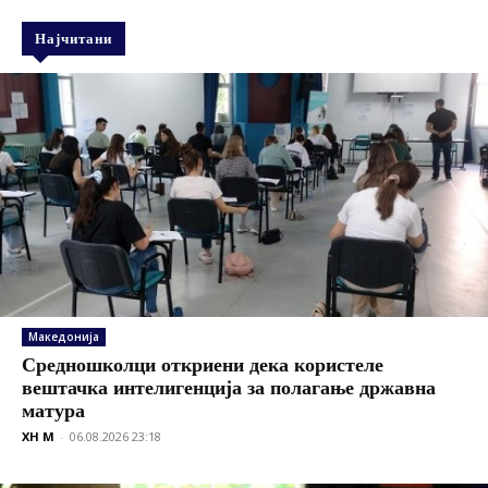
Најчитани
Македонија
Средношколци откриени дека користеле
вештачка интелигенција за полагање државна
матура
XH M
-
06.08.2026 23:18