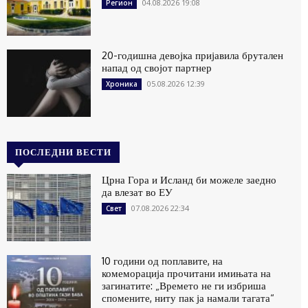
04.08.2026 19:08
Регион
20-годишна девојка пријавила брутален
напад од својот партнер
05.08.2026 12:39
Хроника
ПОСЛЕДНИ ВЕСТИ
Црна Гора и Исланд би можеле заедно
да влезат во ЕУ
07.08.2026 22:34
Свет
10 години од поплавите, на
комеморација прочитани имињата на
загинатите: „Времето не ги избриша
спомените, ниту пак ја намали тагата“