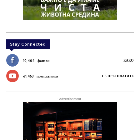
Stay Connected
КАКО
10,404
фанови
СЕ ПРЕТПЛАТИТЕ
61,453
претплатници
- Advertisement -