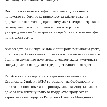
Воспоставувањето постојано резидентно дипломатско
присуство во Вилнус ќе придонесе за зајакнување на
директниот политички дијалог меѓу двете земји, поефикасно
застапување на нашите национални интереси и
унапредување на билатералната соработка со оваа значајна
пријателска земја.
Амбасадата во Вилнус ќе има и поширока регионална улога,
претставувајќи централна точка за покривање на останатите
балтички држави во политичката, економската, културната,
конзуларната и во другите сфери од заеднички интерес.
Република Литванија е меѓу најактивните членки на
Европската Унија и НАТО во доменот на безбедносните
политики и политиката на проширување на Унијата, како и
држава која континуирано го поддржува процесот на
европска интеграција на Република Северна Македонија.