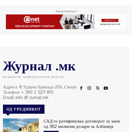
- Advertisement -
Журнал .мк
независен информативен портал
Адреса: 8 Ударна Бригада 20б, Скопје
Телефон: + 389 2 3217 815
Email: info @ zurnal.mk
ОД УРЕДНИКОТ
САД го ратификуваа договорот за заем
од 302 милиони долари за Албанија