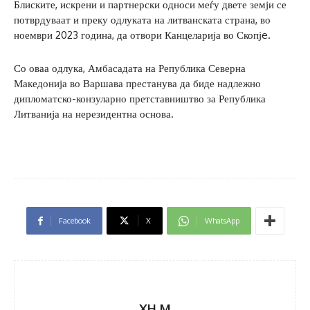
Блиските, искрени и партнерски односи меѓу двете земји се
потврдуваат и преку одлуката на литванската страна, во
ноември 2023 година, да отвори Канцеларија во Скопјe.
Со оваа одлука, Амбасадата на Република Северна
Македонија во Варшава престанува да биде надлежно
дипломатско-конзуларно претставништво за Република
Литванија на нерезидентна основа.
Facebook
X
WhatsApp
XH M