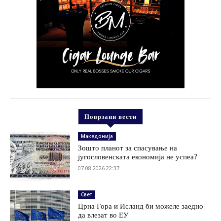
Поврзани вести
Македонија
Зошто планот за спасување на
југословенската економија не успеа?
07.08.2026 22:37
Свет
Црна Гора и Исланд би можеле заедно
да влезат во ЕУ