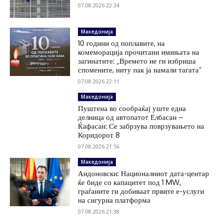
07.08.2026 22:34
Македонија
10 години од поплавите, на
комеморација прочитани имињата на
загинатите: „Времето не ги избриша
спомените, ниту пак ја намали тагата“
07.08.2026 22:11
Македонија
Пуштена во сообраќај уште една
делница од автопатот Елбасан –
Ќафасан: Се забрзува поврзувањето на
Коридорот 8
07.08.2026 21:56
Македонија
Андоновски: Националниот дата-центар
ќе биде со капацитет под 1 MW,
граѓаните ги добиваат првите е-услуги
на сигурна платформа
07.08.2026 21:38