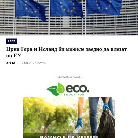
Свет
Црна Гора и Исланд би можеле заедно да влезат
во ЕУ
XH M
-
07.08.2026 22:34
- Advertisement -