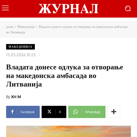
дома
Македонија
Владата донесе одлука за отворање на македонска амбасада
во Литванија
МАКЕДОНИЈА
15.05.2026 10:25
Владата донесе одлука за отворање
на македонска амбасада во
Литванија
By
XH M
Facebook
X
WhatsApp