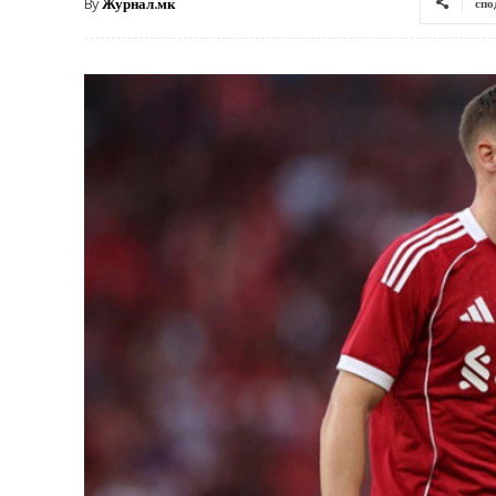
By
Журнал.мк
спо