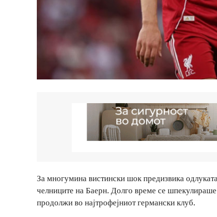
За многумина вистински шок предизвика одлуката
челниците на Баерн. Долго време се шпекулираше д
продолжи во најтрофејниот германски клуб.