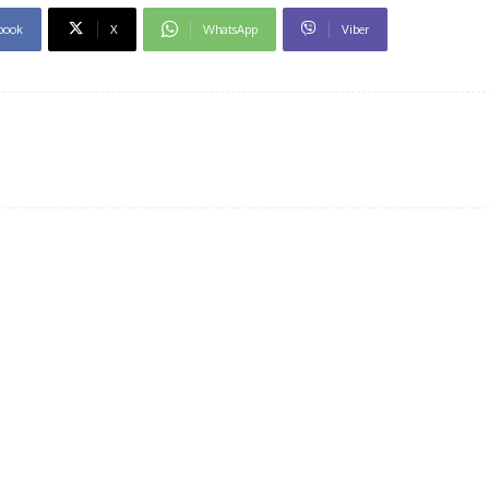
book
X
WhatsApp
Viber