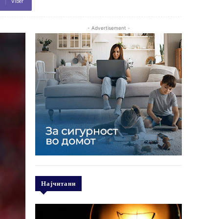
Viber
- Advertisement -
Најчитани