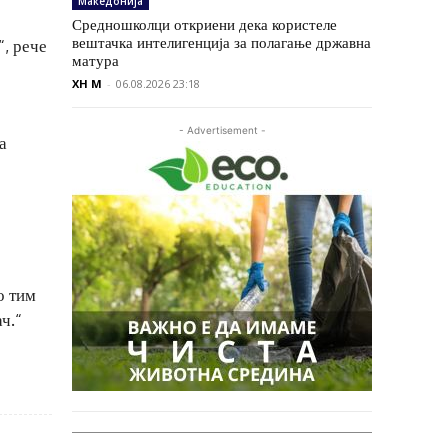
Македонија
Средношколци откриени дека користеле
вештачка интелигенција за полагање државна
, рече
матура
XH M
-
06.08.2026 23:18
- Advertisement -
а
о тим
ч.“