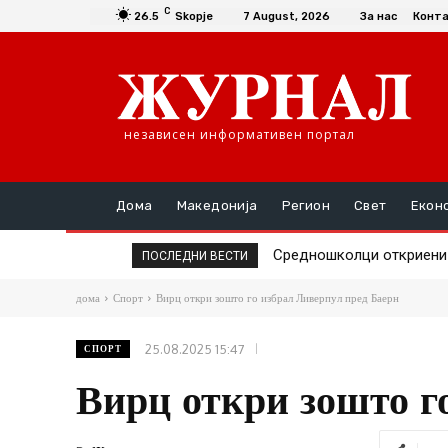
C
26.5
Skopje
7 August, 2026
За нас
Конт
независен информативен портал
Дома
Македонија
Регион
Свет
Екон
Средношколци откриени де
Единаесет општини сè у
ПОСЛЕДНИ ВЕСТИ
дома
Спорт
Вирц откри зошто го избрал Ливерпул пред Баерн
25.08.2025 15:47
СПОРТ
Вирц откри зошто г