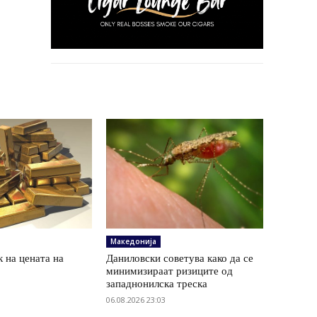
Македонија
 на цената на
Даниловски советува како да се
минимизираат ризиците од
западнонилска треска
06.08.2026 23:03