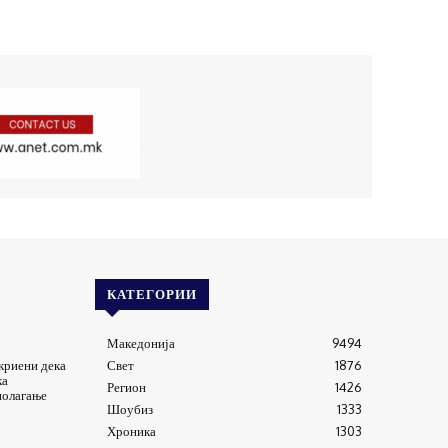
КАТЕГОРИИ
Македонија
9494
криени дека
Свет
1876
ка
Регион
1426
полагање
Шоубиз
1333
Хроника
1303