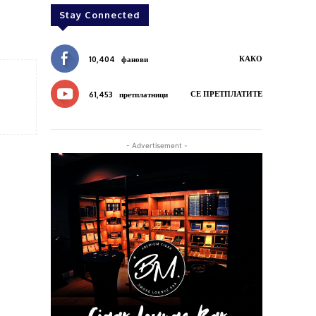
Stay Connected
КАКО
10,404
фанови
СЕ ПРЕТПЛАТИТЕ
61,453
претплатници
- Advertisement -