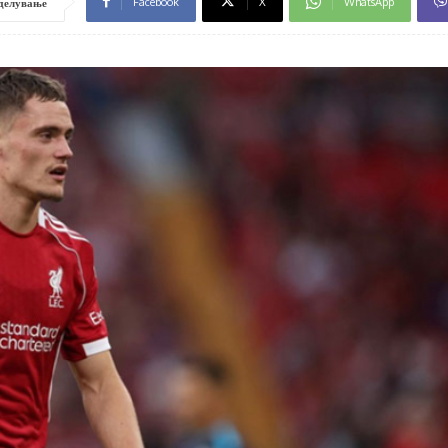
Facebook
X
WhatsApp
делување