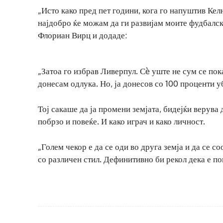
„Исто како пред пет години, кога го напуштив Кел
најдобро ќе можам да ги развијам моите фудбалск
Флориан Вирц и додаде:
„Затоа го избрав Ливерпул. Сè уште не сум се пок
донесам одлука. Но, ја донесов со 100 проценти у
Тој сакаше да ја промени земјата, бидејќи верува 
побрзо и повеќе. И како играч и како личност.
„Голем чекор е да се оди во друга земја и да се с
со различен стил. Дефинитивно би рекол дека е по