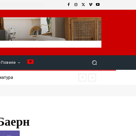
+Повеќе
тура
Баерн