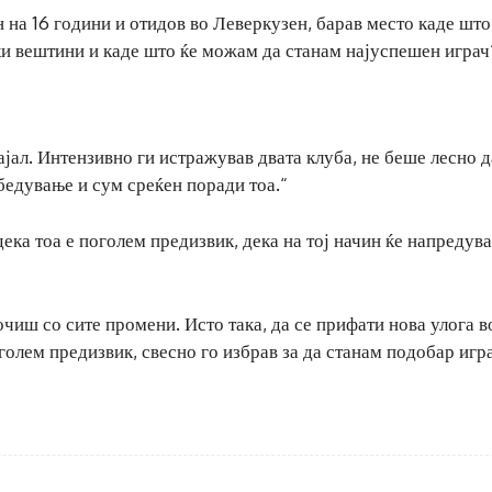
н на 16 години и отидов во Леверкузен, барав место каде што
и вештини и каде што ќе можам да станам најуспешен играч“
ајал. Интензивно ги истражував двата клуба, не беше лесно д
бедување и сум среќен поради тоа.“
дека тоа е поголем предизвик, дека на тој начин ќе напредува
оочиш со сите промени. Исто така, да се прифати нова улога в
голем предизвик, свесно го избрав за да станам подобар игра