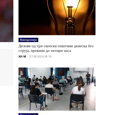
Македонија
Делови од три скопски општини денеска без
струја, прекини до четири часа
XH M
-
07.08.2026 08:16
а