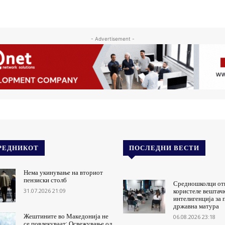
- Advertisement -
РЕДНИКОТ
ПОСЛЕДНИ ВЕСТИ
Нема укинување на вториот
пензиски столб
Средношколци от
31.07.2026 21:09
користеле вештач
интелигенција за 
државна матура
Жештините во Македонија не
06.08.2026 23:18
се повлекуваат: Освежување од