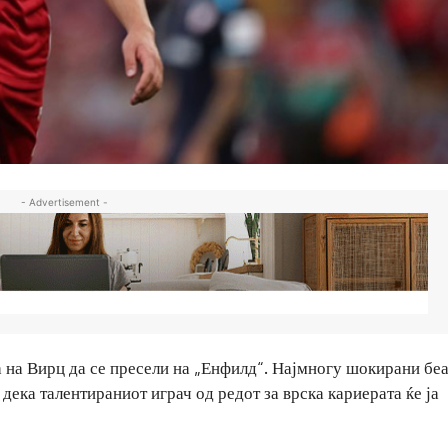
- Advertisement -
 на Вирц да се пресели на „Енфилд“. Најмногу шокирани бе
ека талентираниот играч од редот за врска кариерата ќе ја