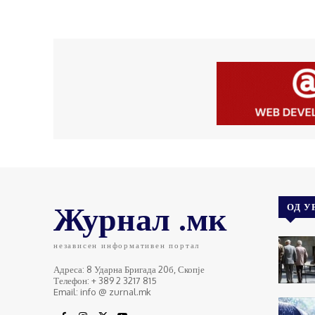
Журнал .мк
ОД У
независен информативен портал
Адреса: 8 Ударна Бригада 20б, Скопје
Телефон: + 389 2 3217 815
Email: info @ zurnal.mk