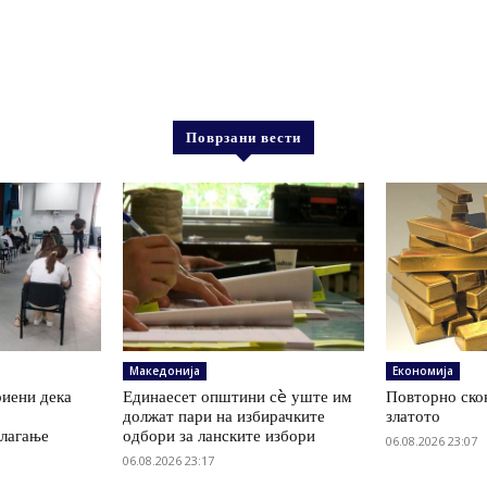
Поврзани вести
Македонија
Економија
иени дека
Единаесет општини сè уште им
Повторно скок
а
должат пари на избирачките
златото
олагање
одбори за ланските избори
06.08.2026 23:07
06.08.2026 23:17