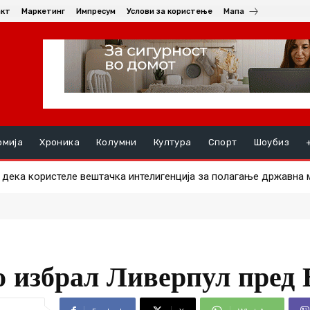
акт
Маркетинг
Импресум
Услови за користење
Мапа
омија
Хроника
Колумни
Култура
Спорт
Шоубиз
ка користеле вештачка интелигенција за полагање државна ма
ште им должат пари на избирачките одбори за ланските избори
о избрал Ливерпул пред 