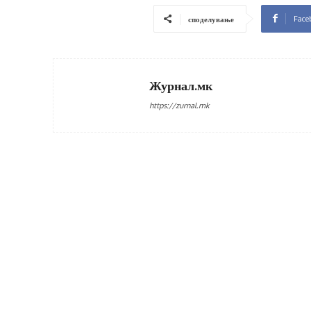
Face
споделување
Журнал.мк
https://zurnal.mk