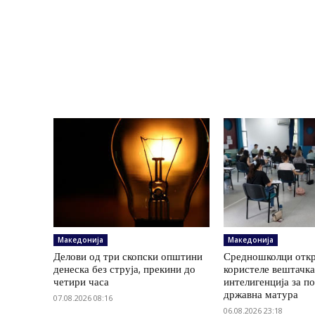
Македонија
Македонија
Делови од три скопски општини
Средношколци откр
денеска без струја, прекини до
користеле вештачк
четири часа
интелигенција за п
државна матура
07.08.2026 08:16
06.08.2026 23:18