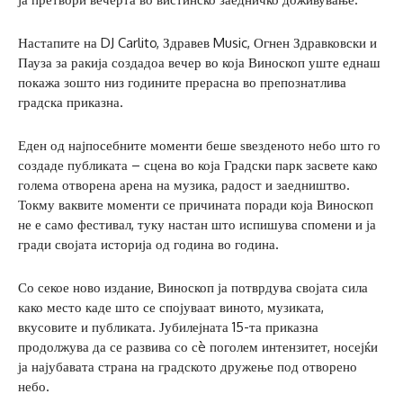
Настапите на DJ Carlito, Здравев Music, Огнен Здравковски и
Пауза за ракија создадоа вечер во која Виноскоп уште еднаш
покажа зошто низ годините прерасна во препознатлива
градска приказна.
Еден од најпосебните моменти беше ѕвезденото небо што го
создаде публиката – сцена во која Градски парк засвете како
голема отворена арена на музика, радост и заедништво.
Токму ваквите моменти се причината поради која Виноскоп
не е само фестивал, туку настан што испишува спомени и ја
гради својата историја од година во година.
Со секое ново издание, Виноскоп ја потврдува својата сила
како место каде што се спојуваат виното, музиката,
вкусовите и публиката. Јубилејната 15-та приказна
продолжува да се развива со сè поголем интензитет, носејќи
ја најубавата страна на градското дружење под отворено
небо.