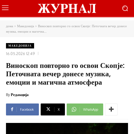
дома
Македонија
Виноскоп повторно го освои Скопје: Петочната вечер донесе
музика, емоции и магична...
МАКЕДОНИЈА
16.05.2026 12:49
Виноскоп повторно го освои Скопје:
Петочната вечер донесе музика,
емоции и магична атмосфера
By
Редакција
Facebook
X
WhatsApp