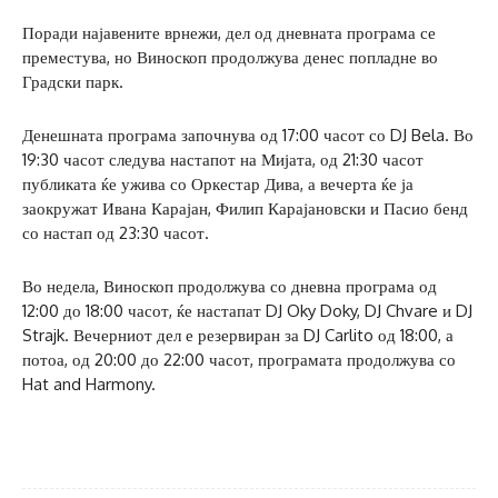
Поради најавените врнежи, дел од дневната програма се
преместува, но Виноскоп продолжува денес попладне во
Градски парк.
Денешната програма започнува од 17:00 часот со DJ Bela. Во
19:30 часот следува настапот на Мијата, од 21:30 часот
публиката ќе ужива со Оркестар Дива, а вечерта ќе ја
заокружат Ивана Карајан, Филип Карајановски и Пасио бенд
со настап од 23:30 часот.
Во недела, Виноскоп продолжува со дневна програма од
12:00 до 18:00 часот, ќе настапат DJ Oky Doky, DJ Chvare и DJ
Strajk. Вечерниот дел е резервиран за DJ Carlito од 18:00, а
потоа, од 20:00 до 22:00 часот, програмата продолжува со
Hat and Harmony.