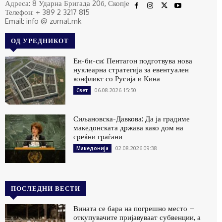
Адреса: 8 Ударна Бригада 20б, Скопје
Телефон: + 389 2 3217 815
Email: info @ zurnal.mk
ОД УРЕДНИКОТ
Ен-би-си: Пентагон подготвува нова
нуклеарна стратегија за евентуален
конфликт со Русија и Кина
06.08.2026 15:50
Свет
Сиљановска-Давкова: Да ја градиме
македонската држава како дом на
среќни граѓани
02.08.2026 09:38
Македонија
ПОСЛЕДНИ ВЕСТИ
Вината се бара на погрешно место –
откупувачите пријавуваат субвенции, а