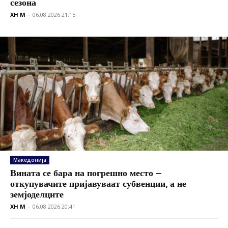
сезона
XH M
-
06.08.2026 21:15
Македонија
Вината се бара на погрешно место –
откупувачите пријавуваат субвенции, а не
земјоделците
XH M
-
06.08.2026 20:41