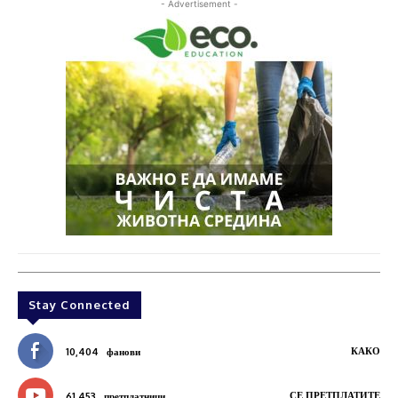
- Advertisement -
Stay Connected
КАКО
10,404
фанови
СЕ ПРЕТПЛАТИТЕ
61,453
претплатници