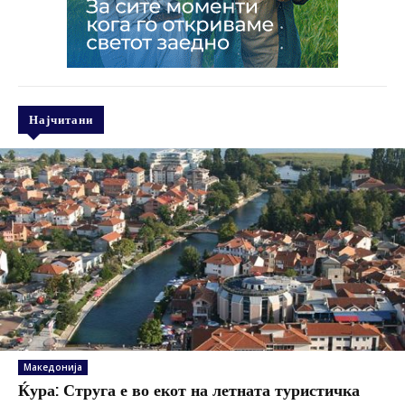
Најчитани
Македонија
Ќура: Струга е во екот на летната туристичка