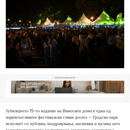
- Advertisement -
Јубилејното 15-то издание на Виноскоп донесе една од
највпечатливите фестивалски слики досега – Градски парк
исполнет со публика, наздравувања, насмевки и музика што
ја претвори вечерта во вистинско заедничко доживување.