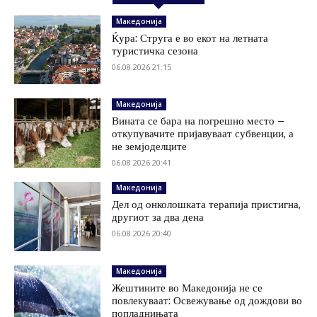
Македонија
Ќура: Струга е во екот на летната
туристичка сезона
06.08.2026 21:15
Македонија
Вината се бара на погрешно место –
откупувачите пријавуваат субвенции, а
не земјоделците
06.08.2026 20:41
Македонија
Дел од онколошката терапија пристигна,
другиот за два дена
06.08.2026 20:40
Македонија
Жештините во Македонија не се
повлекуваат: Освежување од дождови во
попладнињата