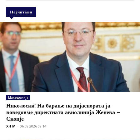
Најчитани
Македонија
Николоски: На барање на дијаспората ја
воведовме директната авиолинија Женева –
Скопје
XH M
-
06.08.2026 09:14