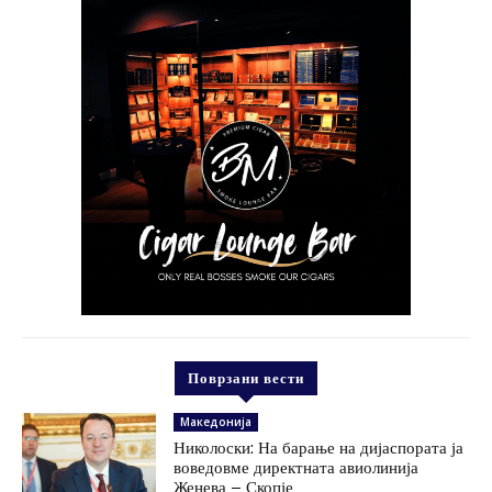
Поврзани вести
Македонија
Николоски: На барање на дијаспората ја
воведовме директната авиолинија
Женева – Скопје