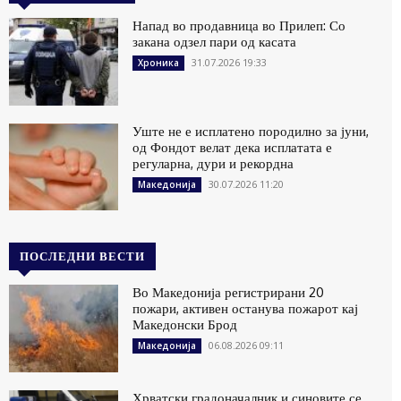
Напад во продавница во Прилеп: Со
закана одзел пари од касата
31.07.2026 19:33
Хроника
Уште не е исплатено породилно за јуни,
од Фондот велат дека исплатата е
регуларна, дури и рекордна
30.07.2026 11:20
Македонија
ПОСЛЕДНИ ВЕСТИ
Во Македонија регистрирани 20
пожари, активен останува пожарот кај
Македонски Брод
06.08.2026 09:11
Македонија
Хрватски градоначалник и синовите се