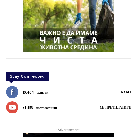
Stay Connected
КАКО
10,404
фанови
СЕ ПРЕТПЛАТИТЕ
61,453
претплатници
- Advertisement -