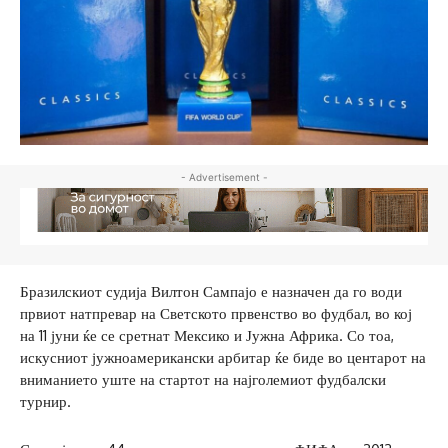
- Advertisement -
Бразилскиот судија Вилтон Сампајо е назначен да го води
првиот натпревар на Светското првенство во фудбал, во кој
на 11 јуни ќе се сретнат Мексико и Јужна Африка. Со тоа,
искусниот јужноамерикански арбитар ќе биде во центарот на
вниманието уште на стартот на најголемиот фудбалски
турнир.