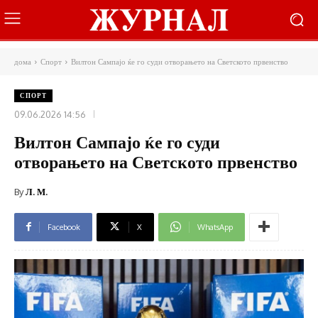
дома
Спорт
Вилтон Сампајо ќе го суди отворањето на Светското првенство
СПОРТ
09.06.2026 14:56
Вилтон Сампајо ќе го суди
отворањето на Светското првенство
By
Л. М.
Facebook
X
WhatsApp