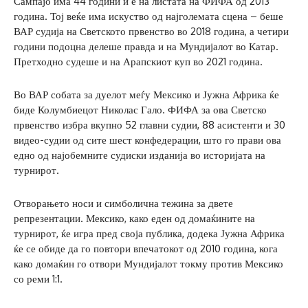
Сампајо има 44 години и е на листата на ФИФА од 2013
година. Тој веќе има искуство од најголемата сцена – беше
ВАР судија на Светското првенство во 2018 година, а четири
години подоцна делеше правда и на Мундијалот во Катар.
Претходно судеше и на Арапскиот куп во 2021 година.
Во ВАР собата за дуелот меѓу Мексико и Јужна Африка ќе
биде Колумбиецот Николас Гало. ФИФА за ова Светско
првенство избра вкупно 52 главни судии, 88 асистенти и 30
видео-судии од сите шест конфедерации, што го прави ова
едно од најобемните судиски изданија во историјата на
турнирот.
Отворањето носи и симболична тежина за двете
репрезентации. Мексико, како еден од домаќините на
турнирот, ќе игра пред своја публика, додека Јужна Африка
ќе се обиде да го повтори впечатокот од 2010 година, кога
како домаќин го отвори Мундијалот токму против Мексико
со реми 1:1.