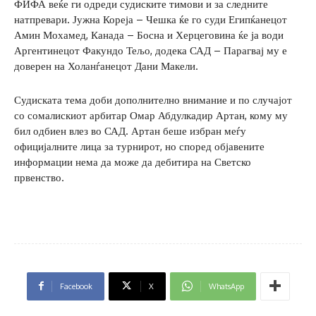
ФИФА веќе ги одреди судиските тимови и за следните
натпревари. Јужна Кореја – Чешка ќе го суди Египќанецот
Амин Мохамед, Канада – Босна и Херцеговина ќе ја води
Аргентинецот Факундо Тељо, додека САД – Парагвај му е
доверен на Холанѓанецот Дани Макели.
Судиската тема доби дополнително внимание и по случајот
со сомалискиот арбитар Омар Абдулкадир Артан, кому му
бил одбиен влез во САД. Артан беше избран меѓу
официјалните лица за турнирот, но според објавените
информации нема да може да дебитира на Светско
првенство.
Facebook
X
WhatsApp