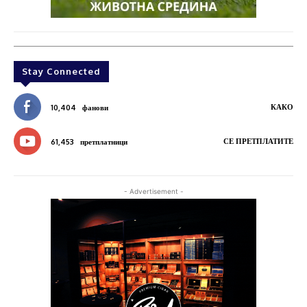
Stay Connected
КАКО
10,404
фанови
СЕ ПРЕТПЛАТИТЕ
61,453
претплатници
- Advertisement -