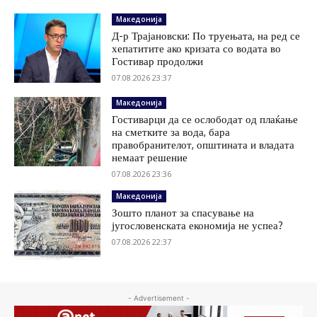
Македонија
Д-р Трајановски: По труењата, на ред се
хепатитите ако кризата со водата во
Гостивар продолжи
07.08.2026 23:37
Македонија
Гостиварци да се ослободат од плаќање
на сметките за вода, бара
правобранителот, општината и владата
немаат решение
07.08.2026 23:36
Македонија
Зошто планот за спасување на
југословенската економија не успеа?
07.08.2026 22:37
- Advertisement -