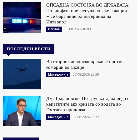
ОПСАДНА СОСТОЈБА ВО ДРЖАВАТА:
Полицијата претресува повеќе локации
– се бара лице од потерница на
Интерпол!
05.08.2026 18:00
Регион
ПОСЛЕДНИ ВЕСТИ
Во вторник авионско прскање против
комарци во Скопје
07.08.2026 23:39
Македонија
Д-р Трајановски: По труењата, на ред се
хепатитите ако кризата со водата во
Гостивар продолжи
07.08.2026 23:37
Македонија