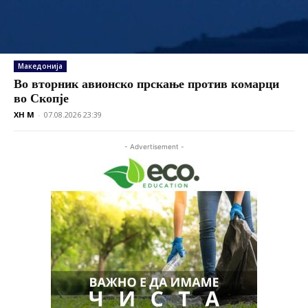
Македонија
Во вторник авионско прскање против комарци
во Скопје
XH M
-
07.08.2026 23:39
- Advertisement -