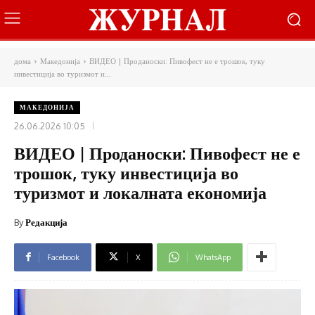
дома
Македонија
ВИДЕО | Проданоски: Пивофест не е трошок, туку
инвестиција во туризмот и...
МАКЕДОНИЈА
26.06.2026 10:05
ВИДЕО | Проданоски: Пивофест не е
трошок, туку инвестиција во
туризмот и локалната економија
By
Редакција
Facebook
X
WhatsApp