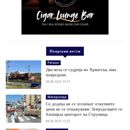
Поврзани вести
Регион
Два воза се судрија во Хрватска, има
повредени
08.08.2026 13:37
Македонија
Се додека не се зголемат откупните
цени не се откажуваме: Земјоделците го
блокираа центарот на Струмица
08.08.2026 13:32