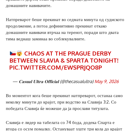
домашните навивачите.
Натпреварот беше прекинат во седмата минута од судиското
продолжение, а потоа дефинитивно прекинат откако
домашните навивачи втрчаа на теренот, поради што двата
тима веднаш заминаа во соблекувалните.
CHAOS AT THE PRAGUE DERBY
BETWEEN SLAVIA & SPARTA TONIGHT!
PIC.TWITTER.COM/EWSPRJQO8P
— 𝐂𝐚𝐬𝐮𝐚𝐥 𝐔𝐥𝐭𝐫𝐚 𝐎𝐟𝐟𝐢𝐜𝐢𝐚𝐥 (@thecasualultra)
May 9, 2026
Во моментот кога беше прекинат натпреварот, останаа само
неколку минути до крајот, при водство на Славија 3:2. Со
победата Славија ќе можеше да ја прослави титулата.
Славија е лидер на табелата со 74 бода, додека Спарта е
втора со осум помалку. Остануваат уште три кола до крајот