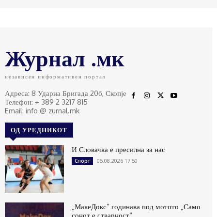
Журнал .мк
независен информативен портал
Адреса: 8 Ударна Бригада 20б, Скопје
Телефон: + 389 2 3217 815
Email: info @ zurnal.mk
ОД УРЕДНИКОТ
И Словачка е пресилна за нас
05.08.2026 17:50
Спорт
„МакеДокс“ годинава под мотото „Само
сонот е стварност“