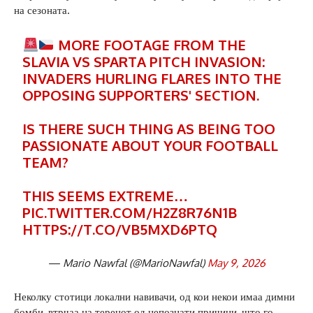
на сезоната.
MORE FOOTAGE FROM THE
SLAVIA VS SPARTA PITCH INVASION:
INVADERS HURLING FLARES INTO THE
OPPOSING SUPPORTERS' SECTION.
IS THERE SUCH THING AS BEING TOO
PASSIONATE ABOUT YOUR FOOTBALL
TEAM?
THIS SEEMS EXTREME…
PIC.TWITTER.COM/H2Z8R76N1B
HTTPS://T.CO/VB5MXD6PTQ
— Mario Nawfal (@MarioNawfal)
May 9, 2026
Неколку стотици локални навивачи, од кои некои имаа димни
бомби, втрчаа на теренот од непознати причини, што го