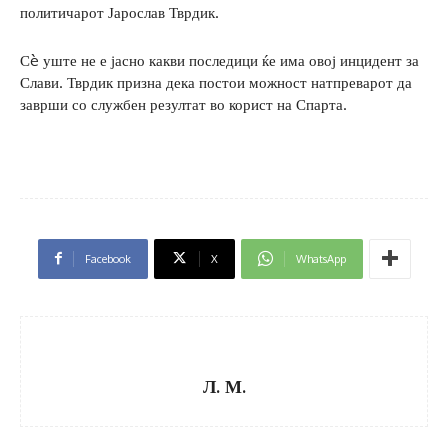
политичарот Јарослав Тврдик.
Сè уште не е јасно какви последици ќе има овој инцидент за
Слави. Тврдик призна дека постои можност натпреварот да
заврши со службен резултат во корист на Спарта.
Facebook
X
WhatsApp
Л. М.