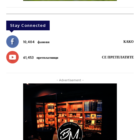
Stay Connected
КАКО
10,404
фанови
СЕ ПРЕТПЛАТИТЕ
61,453
претплатници
- Advertisement -