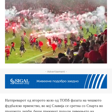
- Advertisement -
Натпреварот од второто коло од ТОП6 фазата на чешкото
фудбалско првенство, во кој Славија се сретна со Спарта во
прашкото дерби, беше прекинат поради дивеењето на