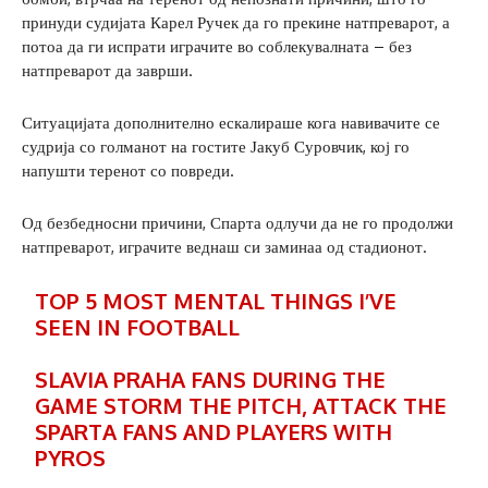
принуди судијата Карел Ручек да го прекине натпреварот, а
потоа да ги испрати играчите во соблекувалната – без
натпреварот да заврши.
Ситуацијата дополнително ескалираше кога навивачите се
судрија со голманот на гостите Јакуб Суровчик, кој го
напушти теренот со повреди.
Од безбедносни причини, Спарта одлучи да не го продолжи
натпреварот, играчите веднаш си заминаа од стадионот.
TOP 5 MOST MENTAL THINGS I’VE
SEEN IN FOOTBALL
SLAVIA PRAHA FANS DURING THE
GAME STORM THE PITCH, ATTACK THE
SPARTA FANS AND PLAYERS WITH
PYROS