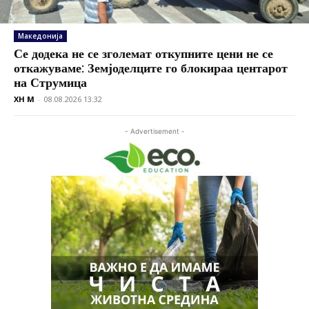
Македонија
Се додека не се зголемат откупните цени не се
откажуваме: Земјоделците го блокираа центарот
на Струмица
XH M
-
08.08.2026 13:32
- Advertisement -