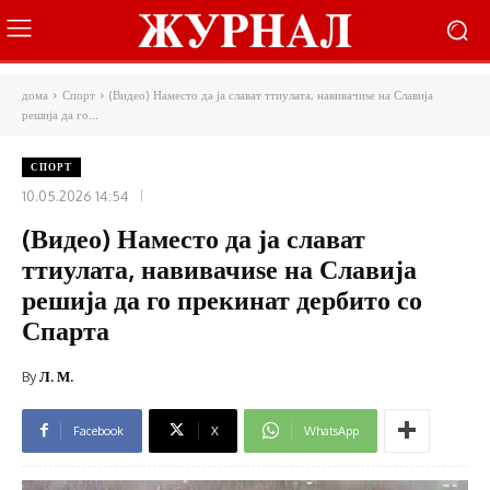
дома
Спорт
(Видео) Наместо да ја слават ттиулата, навивачиѕе на Славија
решија да го...
СПОРТ
10.05.2026 14:54
(Видео) Наместо да ја слават
ттиулата, навивачиѕе на Славија
решија да го прекинат дербито со
Спарта
By
Л. М.
Facebook
X
WhatsApp