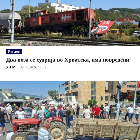
Регион
Два воза се судрија во Хрватска, има повредени
XH M
-
08.08.2026 13:37