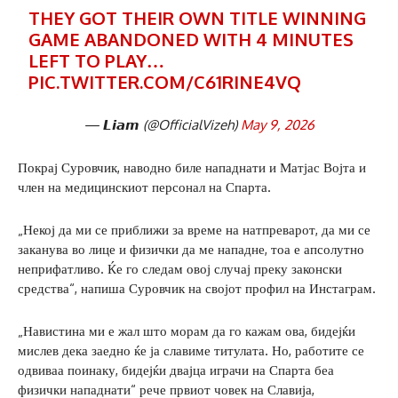
THEY GOT THEIR OWN TITLE WINNING
GAME ABANDONED WITH 4 MINUTES
LEFT TO PLAY…
PIC.TWITTER.COM/C61RINE4VQ
— 𝙇𝙞𝙖𝙢 (@OfficialVizeh)
May 9, 2026
Покрај Суровчик, наводно биле нападнати и Матјас Војта и
член на медицинскиот персонал на Спарта.
„Некој да ми се приближи за време на натпреварот, да ми се
заканува во лице и физички да ме нападне, тоа е апсолутно
неприфатливо. Ќе го следам овој случај преку законски
средства“, напиша Суровчик на својот профил на Инстаграм.
„Навистина ми е жал што морам да го кажам ова, бидејќи
мислев дека заедно ќе ја славиме титулата. Но, работите се
одвиваа поинаку, бидејќи двајца играчи на Спарта беа
физички нападнати“ рече првиот човек на Славија,