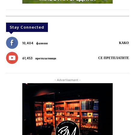
Stay Connected
КАКО
10,404
фанови
СЕ ПРЕТПЛАТИТЕ
61,453
претплатници
- Advertisement -