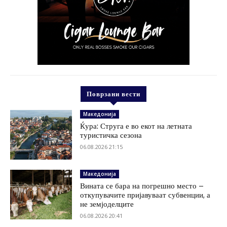
Поврзани вести
Македонија
Ќура: Струга е во екот на летната
туристичка сезона
06.08.2026 21:15
Македонија
Вината се бара на погрешно место –
откупувачите пријавуваат субвенции, а
не земјоделците
06.08.2026 20:41