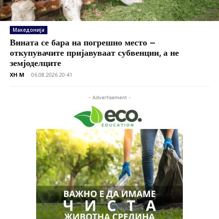
Македонија
Вината се бара на погрешно место –
откупувачите пријавуваат субвенции, а не
земјоделците
XH M
-
06.08.2026 20:41
- Advertisement -