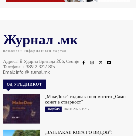
Журнал .мк
независен информативен портал
Адреса: 8 Ударна Бригада 20б, Скопје
Телефон: + 389 2 3217 815
Email: info @ zurnal.mk
ОД УРЕДНИКОТ
„МакеДокс“ годинава под мотото „Само
сонот е стварност“
04.08.2026 15:12
Шоубиз
„ЗАПЛАКАВ КОГА ГО ВИДОВ“: