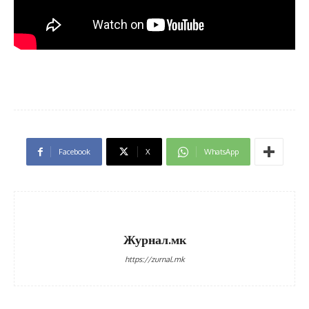
Facebook
X
WhatsApp
Журнал.мк
https://zurnal.mk