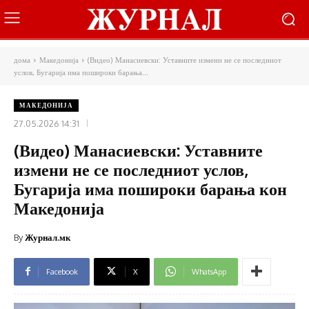
дома
Македонија
(Видео) Манасиевски: Уставните измени не се последниот
услов, Бугарија има пошироки барања...
МАКЕДОНИЈА
27.05.2026 14:31
(Видео) Манасиевски: Уставните
измени не се последниот услов,
Бугарија има пошироки барања кон
Македонија
By
Журнал.мк
Facebook
X
WhatsApp