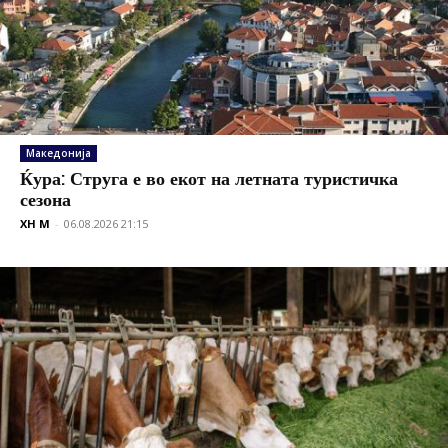
Македонија
Ќура: Струга е во екот на летната туристичка
сезона
XH M
-
06.08.2026 21:15