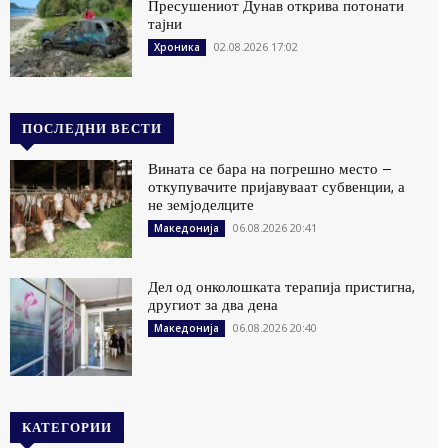
Пресушениот Дунав открива потонати
тајни
02.08.2026 17:02
Хроника
ПОСЛЕДНИ ВЕСТИ
Вината се бара на погрешно место –
откупувачите пријавуваат субвенции, а
не земјоделците
06.08.2026 20:41
Македонија
Дел од онколошката терапија пристигна,
другиот за два дена
06.08.2026 20:40
Македонија
КАТЕГОРИИ