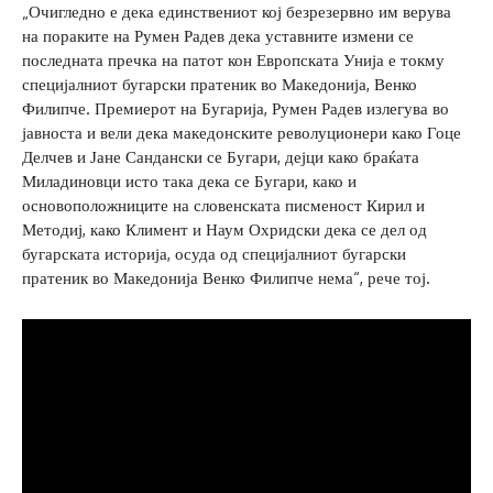
„Очигледно е дека единствениот кој безрезервно им верува
на пораките на Румен Радев дека уставните измени се
последната пречка на патот кон Европската Унија е токму
специјалниот бугарски пратеник во Македонија, Венко
Филипче. Премиерот на Бугарија, Румен Радев излегува во
јавноста и вели дека македонските револуционери како Гоце
Делчев и Јане Сандански се Бугари, дејци како браќата
Миладиновци исто така дека се Бугари, како и
основоположниците на словенската писменост Кирил и
Методиј, како Климент и Наум Охридски дека се дел од
бугарската историја, осуда од специјалниот бугарски
пратеник во Македонија Венко Филипче нема“, рече тој.