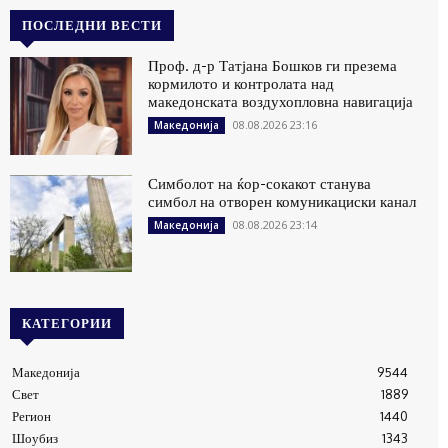
ПОСЛЕДНИ ВЕСТИ
Проф. д-р Татјана Бошков ги презема
кормилото и контролата над
македонската воздухопловна навигација
08.08.2026 23:16
Македонија
Симболот на ќор-сокакот станува
симбол на отворен комуникациски канал
08.08.2026 23:14
Македонија
КАТЕГОРИИ
Македонија
9544
Свет
1889
Регион
1440
Шоубиз
1343