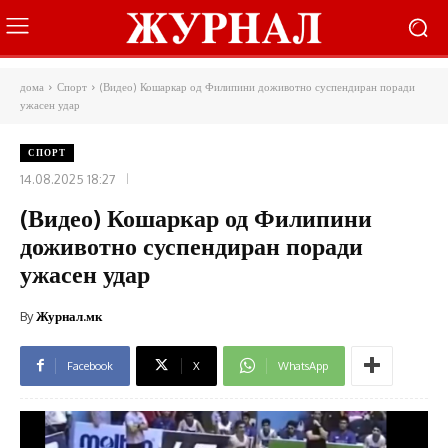
дома
Спорт
(Видео) Кошаркар од Филипини доживотно суспендиран поради
ужасен удар
СПОРТ
14.08.2025 18:27
(Видео) Кошаркар од Филипини
доживотно суспендиран поради
ужасен удар
By
Журнал.мк
Facebook
X
WhatsApp