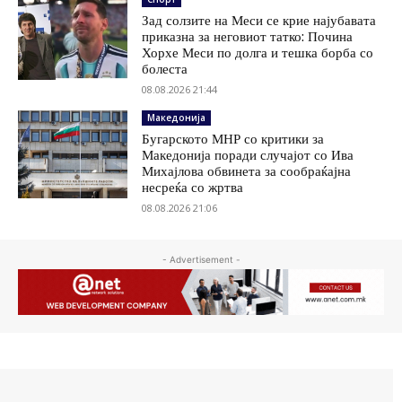
Зад солзите на Меси се крие најубавата
приказна за неговиот татко: Почина
Хорхе Меси по долга и тешка борба со
болеста
08.08.2026 21:44
Македонија
Бугарското МНР со критики за
Македонија поради случајот со Ива
Михајлова обвинета за сообраќајна
несреќа со жртва
08.08.2026 21:06
- Advertisement -