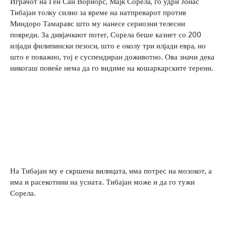
Играчот на Ген Сан Вориорс, Мајк Сорела, го удри Јонас
Тибајан толку силно за време на натпреварот против
Миндоро Тамаравс што му нанесе сериозни телесни
повреди. За дивјачкиот потег, Сорела беше казнет со 200
илјади филипински пезоси, што е околу три илјади евра, но
што е поважно, тој е суспендиран доживотно. Ова значи дека
никогаш повеќе нема да го видиме на кошаркарските терени.
На Тибајан му е скршена вилицата, има потрес на мозокот, а
има и расекотини на усната. Тибајан може и да го тужи
Сорела.