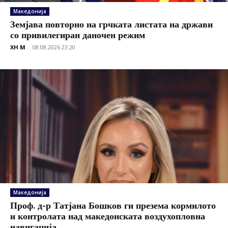
Македонија
Земјава повторно на грчката листата на држави
со привилегиран даночен режим
XH M
-
08.08.2026 23:20
Македонија
Проф. д-р Татјана Бошков ги презема кормилото
и контролата над македонската воздухопловна
навигација