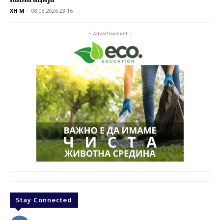
XH M
-
08.08.2026 23:16
- Advertisement -
Stay Connected