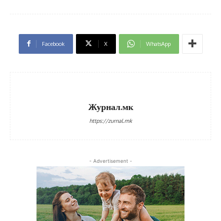
Facebook
X
WhatsApp
Журнал.мк
https://zurnal.mk
- Advertisement -