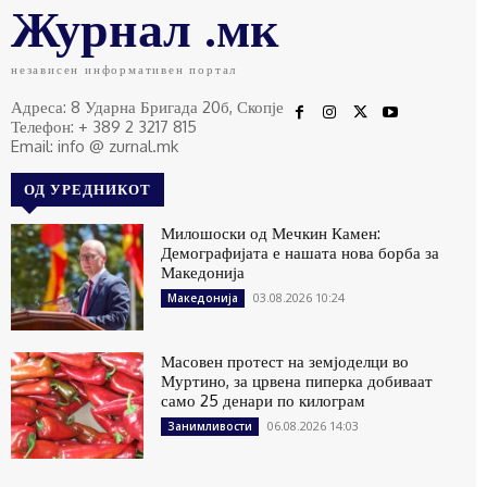
Журнал .мк
независен информативен портал
Адреса: 8 Ударна Бригада 20б, Скопје
Телефон: + 389 2 3217 815
Email: info @ zurnal.mk
ОД УРЕДНИКОТ
Милошоски од Мечкин Камен:
Демографијата е нашата нова борба за
Македонија
03.08.2026 10:24
Македонија
Масовен протест на земјоделци во
Муртино, за црвена пиперка добиваат
само 25 денари по килограм
06.08.2026 14:03
Занимливости