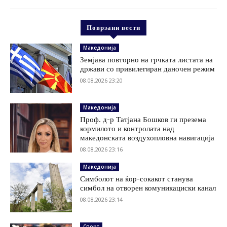
Поврзани вести
Македонија
Земјава повторно на грчката листата на
држави со привилегиран даночен режим
08.08.2026 23:20
Македонија
Проф. д-р Татјана Бошков ги презема
кормилото и контролата над
македонската воздухопловна навигација
08.08.2026 23:16
Македонија
Симболот на ќор-сокакот станува
симбол на отворен комуникациски канал
08.08.2026 23:14
Спорт