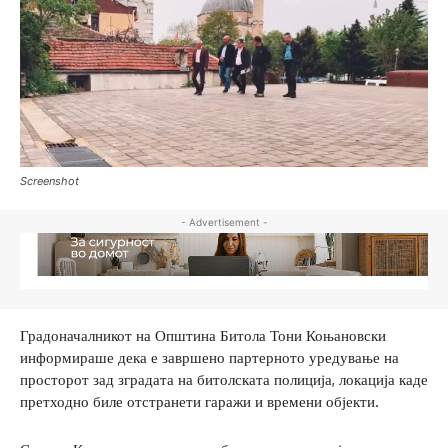
Screenshot
- Advertisement -
Градоначалникот на Општина Битола Тони Коњановски
информираше дека е завршено партерното уредување на
просторот зад зградата на битолската полиција, локација каде
претходно биле отстранети гаражи и времени објекти.