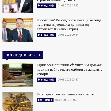
01.08.2026 15:32
Македонија
Николоски: Во следните месеци ќе биде
пуштена најтешката делница од
автопатот Кичево-Охрид
04.08.2026 20:54
Македонија
ПОСЛЕДНИ ВЕСТИ
Единаесет општини сè уште им должат
пари на избирачките одбори за ланските
избори
06.08.2026 23:17
Македонија
Повторно скок на цената на златото
06.08.2026 23:07
Економија