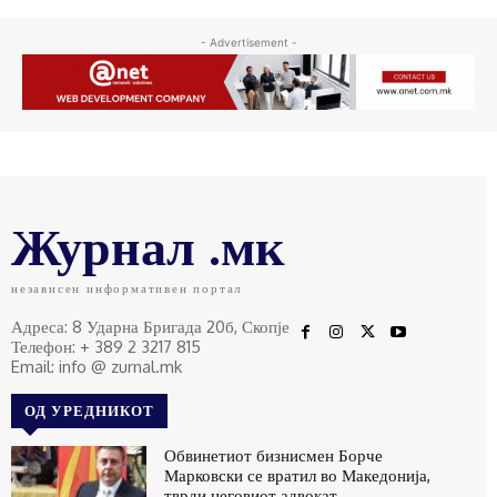
- Advertisement -
Журнал .мк
независен информативен портал
Адреса: 8 Ударна Бригада 20б, Скопје
Телефон: + 389 2 3217 815
Email: info @ zurnal.mk
ОД УРЕДНИКОТ
Обвинетиот бизнисмен Борче
Марковски се вратил во Македонија,
тврди неговиот адвокат