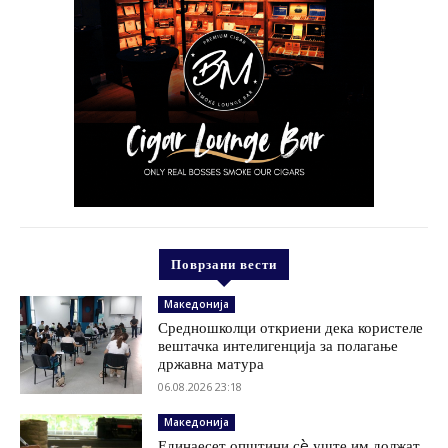
Поврзани вести
Македонија
Средношколци откриени дека користеле
вештачка интелигенција за полагање
државна матура
06.08.2026 23:18
Македонија
Единаесет општини сè уште им должат