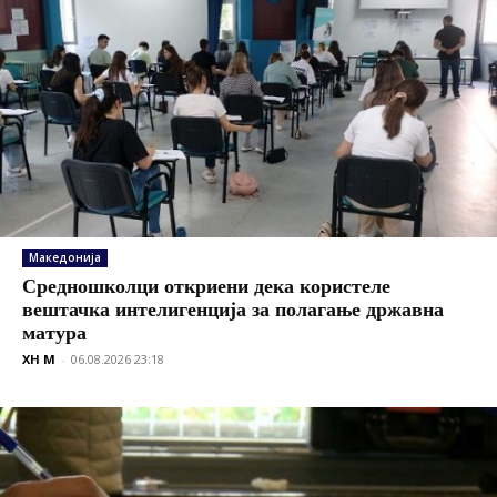
Македонија
Средношколци откриени дека користеле
вештачка интелигенција за полагање државна
матура
XH M
-
06.08.2026 23:18