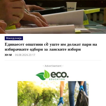
Македонија
Единаесет општини сè уште им должат пари на
избирачките одбори за ланските избори
XH M
-
06.08.2026 23:17
- Advertisement -