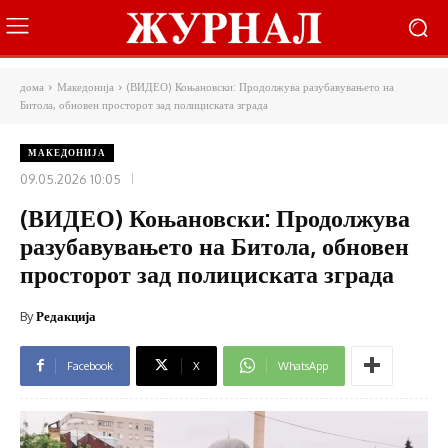
дома
Македонија
(ВИДЕО) Коњановски: Продолжува разубавувањето на
Битола, обновен просторот зад полициската зграда
МАКЕДОНИЈА
09.05.2026 10:05
(ВИДЕО) Коњановски: Продолжува
разубавувањето на Битола, обновен
просторот зад полициската зграда
By
Редакција
Facebook
X
WhatsApp