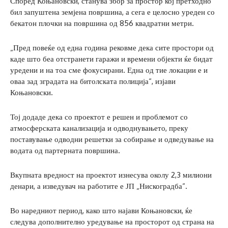
Според Коњановски, станува збор за простор кој претходно
бил запуштена земјена површина, а сега е целосно уреден со
бекатон плочки на површина од 856 квадратни метри.
„Пред повеќе од една година рековме дека сите простори од
каде што беа отстранети гаражи и времени објекти ќе бидат
уредени и на тоа сме фокусирани. Една од тие локации е и
оваа зад зградата на битолската полиција“, изјави
Коњановски.
Тој додаде дека со проектот е решен и проблемот со
атмосферската канализација и одводнувањето, преку
поставување одводни решетки за собирање и одведување на
водата од партерната површина.
Вкупната вредност на проектот изнесува околу 2,3 милиони
денари, а изведувач на работите е ЈП „Нискоградба“.
Во наредниот период, како што најави Коњановски, ќе
следува дополнително уредување на просторот од страна на