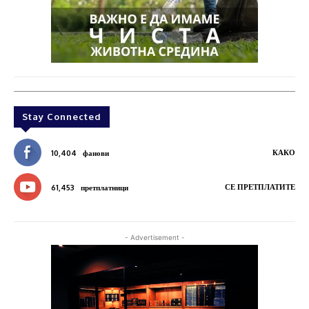
Stay Connected
КАКО
10,404
фанови
СЕ ПРЕТПЛАТИТЕ
61,453
претплатници
- Advertisement -