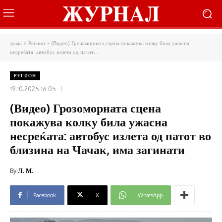
дома
Регион
(Видео) Грозоморната сцена покажува колку била ужасна
несреќата: автобус излета од патот...
РЕГИОН
19.10.2025 16:05
(Видео) Грозоморната сцена
покажува колку била ужасна
несреќата: автобус излета од патот во
близина на Чачак, има загинати
By
Л. М.
Facebook
X
WhatsApp