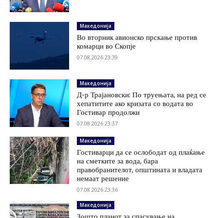
Македонија
Во вторник авионско прскање против
комарци во Скопје
07.08.2026 23:39
Македонија
Д-р Трајановски: По труењата, на ред се
хепатитите ако кризата со водата во
Гостивар продолжи
07.08.2026 23:37
Македонија
Гостиварци да се ослободат од плаќање
на сметките за вода, бара
правобранителот, општината и владата
немаат решение
07.08.2026 23:36
Македонија
Зошто планот за спасување на