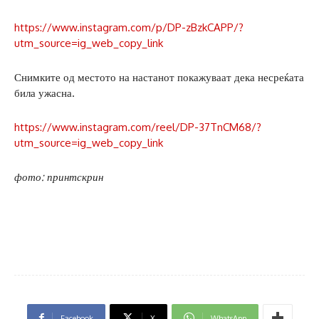
https://www.instagram.com/p/DP-zBzkCAPP/?
utm_source=ig_web_copy_link
Снимките од местото на настанот покажуваат дека несреќата
била ужасна.
https://www.instagram.com/reel/DP-37TnCM68/?
utm_source=ig_web_copy_link
фото: принтскрин
Facebook
X
WhatsApp