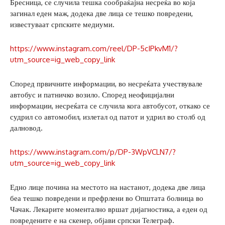
Бресница, се случила тешка сообраќајна несреќа во која
загинал еден маж, додека две лица се тешко повредени,
известуваат српските медиуми.
https://www.instagram.com/reel/DP-5cIPkvM1/?
utm_source=ig_web_copy_link
Според првичните информации, во несреќата учествувале
автобус и патничко возило. Според неофицијални
информации, несреќата се случила кога автобусот, откако се
судрил со автомобил, излетал од патот и удрил во столб од
далновод.
https://www.instagram.com/p/DP-3WpVCLN7/?
utm_source=ig_web_copy_link
Едно лице почина на местото на настанот, додека две лица
беа тешко повредени и префрлени во Општата болница во
Чачак. Лекарите моментално вршат дијагностика, а еден од
повредените е на скенер, објави српски Телеграф.