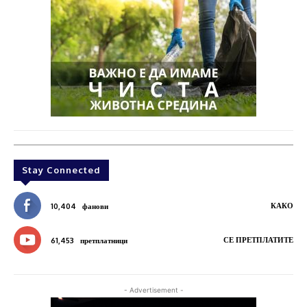
Stay Connected
КАКО
10,404
фанови
СЕ ПРЕТПЛАТИТЕ
61,453
претплатници
- Advertisement -