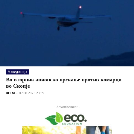
Македонија
Во вторник авионско прскање против комарци
во Скопје
XH M
-
07.08.2026 23:39
- Advertisement -