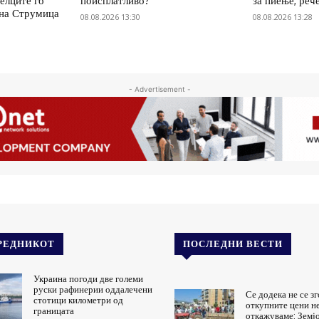
елците го
поисплатливо?
за пиење, реч
 на Струмица
08.08.2026 13:30
08.08.2026 13:28
- Advertisement -
РЕДНИКОТ
ПОСЛЕДНИ ВЕСТИ
Украина погоди две големи
руски рафинерии оддалечени
Се додека не се з
стотици километри од
откупните цени не
границата
откажуваме: Земј