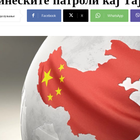
Facebook
X
WhatsApp
делување