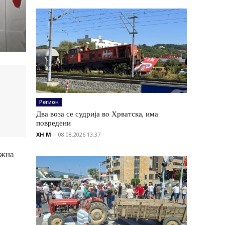
Регион
Два воза се судрија во Хрватска, има
повредени
XH M
-
08.08.2026 13:37
ежна