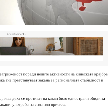
- Advertisement -
 загриженост поради новите активности на кинеската крајбр
ека тие претставуваат закана за регионалната стабилност и
орачаа дека се противат на какви било еднострани обиди за
закани, употреба на сила или присила.