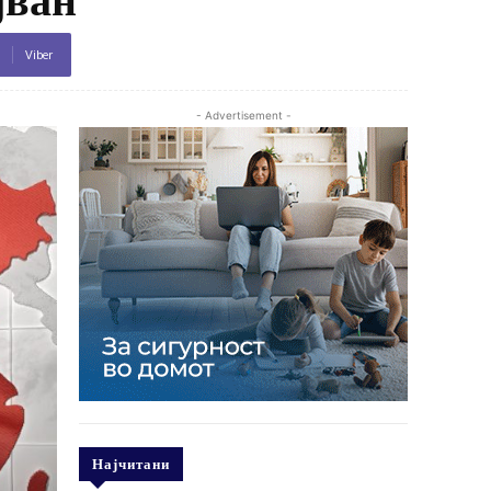
Viber
- Advertisement -
Најчитани