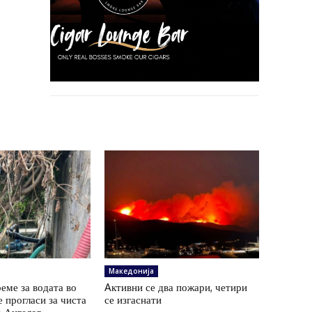
Македонија
еме за водата во
Aктивни се два пожари, четири
е прогласи за чиста
се изгаснати