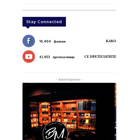
Stay Connected
КАКО
10,404
фанови
СЕ ПРЕТПЛАТИТЕ
61,453
претплатници
- Advertisement -