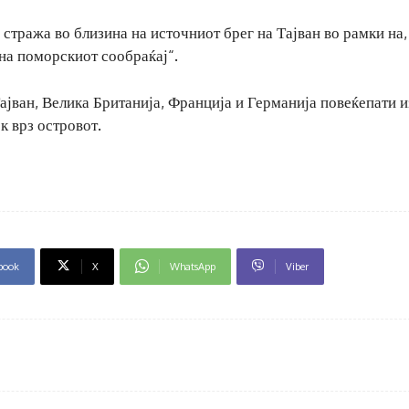
стража во близина на источниот брег на Тајван во рамки на,
 на поморскиот сообраќај“.
јван, Велика Британија, Франција и Германија повеќепати и
к врз островот.
book
X
WhatsApp
Viber