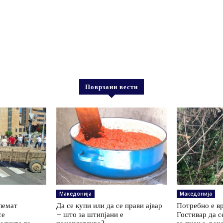
Поврзани вести
Македонија
Македонија
олемат
Да се купи или да се прави ајвар
Потребно е вр
се
– што за штипјани е
Гостивар да с