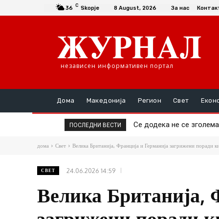
C
36
Skopje
8 August, 2026
За нас
Контак
независен информативен портал
Дома
Македонија
Регион
Свет
Екон
Се додека не се зголемат
Да се купи или да се п
ПОСЛЕДНИ ВЕСТИ
дома
Свет
Велика Британија, Франција и Германија загрижени поради ки
24.06.2026 14:59
СВЕТ
Велика Британија, 
загрижени поради к