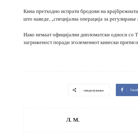
Кина претходно испрати бродови на крајбрежната 
што наведе, „специјална операција за регулирање
Иако немаат официјални дипломатски односи со Та
загриженост поради зголемениот кинески притисо
Face
споделување
Л. М.