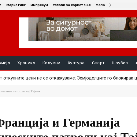
т
Маркетинг
Импресум
Услови за користење
Мапа
омија
Хроника
Колумни
Култура
Спорт
Шоубиз
 откупните цени не се откажуваме: Земјоделците го блокираа ц
рави ајвар – што за штипјани е поисплатливо?
неските патроли кај Тајван
Франција и Германија
инеските патроли кај Та