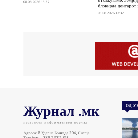
откажуваме: Земјод
08.08.2026 13:37
блокираа центарот
08.08.2026 13:32
Журнал .мк
ОД У
независен информативен портал
Адреса: 8 Ударна Бригада 20б, Скопје
Телефон: + 389 2 3217 815