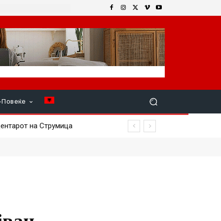
+Повеќе
ентарот на Струмица
јван