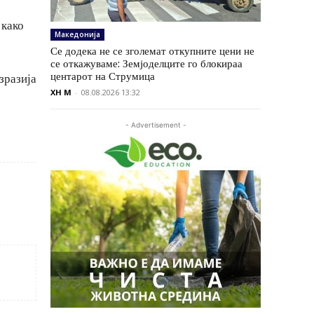
 како
Македонија
Се додека не се зголемат откупните цени не
се откажуваме: Земјоделците го блокираа
центарот на Струмица
зразија
XH M
-
08.08.2026 13:32
- Advertisement -