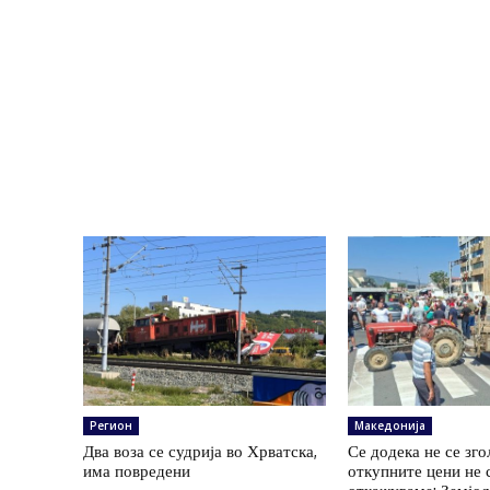
Регион
Македонија
Два воза се судрија во Хрватска,
Се додека не се зг
има повредени
откупните цени не 