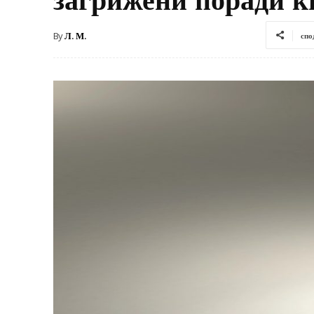
By
Л. М.
спо