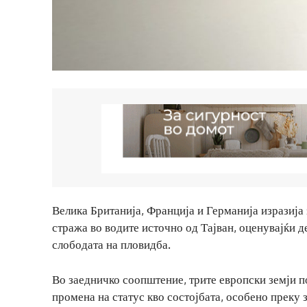
Велика Британија, Франција и Германија изразија
стража во водите источно од Тајван, оценувајќи д
слободата на пловидба.
Во заедничко соопштение, трите европски земји п
промена на статус кво состојбата, особено преку 