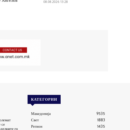
е Ангелов
08.08.2026 13:28
КАТЕГОРИИ
Македонија
9535
големат
Свет
1883
 се
Регион
1435
оделците го