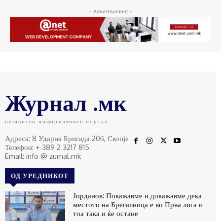
- Advertisement -
Журнал .мк
независен информативен портал
Адреса: 8 Ударна Бригада 20б, Скопје
Телефон: + 389 2 3217 815
Email: info @ zurnal.mk
ОД УРЕДНИКОТ
Јорданов: Покажавме и докажавме дека
местото на Брегалница е во Прва лига и
тоа така и ќе остане