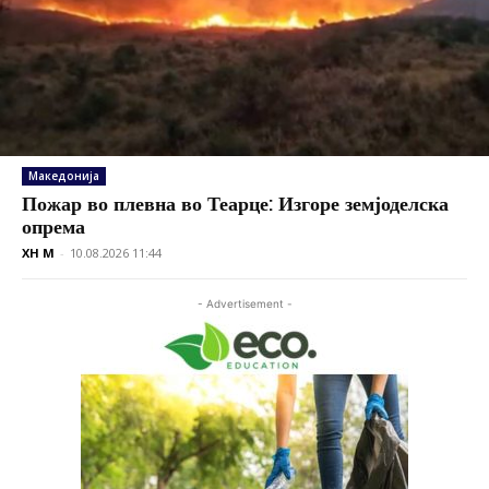
Македонија
Пожар во плевна во Теарце: Изгоре земјоделска
опрема
XH M
-
10.08.2026 11:44
- Advertisement -