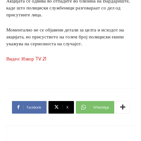
Акцијата се одвива во отпадите во близина на Вардариште,
каде што полициски службеници разговараат со дел од
присутните лица.
Моментално не се објавени детали за целта и исходот на
акцијата, но присуството на голем број полициски екипи
укажува на сериозноста на случајот.
Видео: Извор TV 21
Facebook
X
WhatsApp