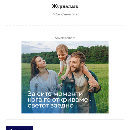
Журнал.мк
https://zurnal.mk
- Advertisement -
Најчитани