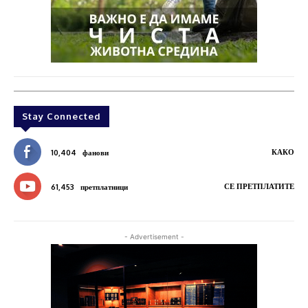
Stay Connected
КАКО
10,404
фанови
СЕ ПРЕТПЛАТИТЕ
61,453
претплатници
- Advertisement -