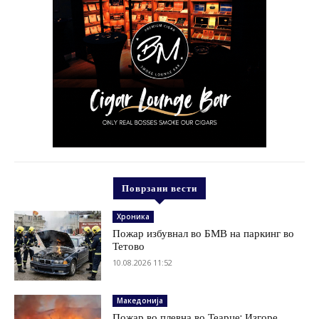
Поврзани вести
Хроника
Пожар избувнал во БМВ на паркинг во
Тетово
10.08.2026 11:52
Македонија
Пожар во плевна во Теарце: Изгоре