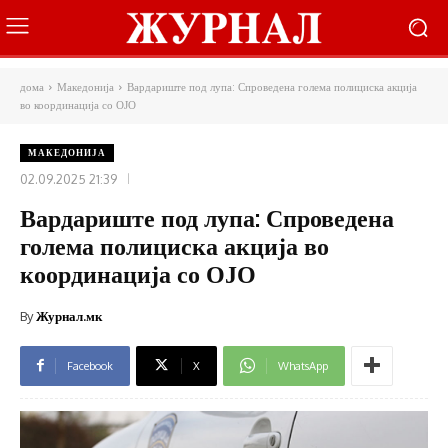
дома
Македонија
Вардариште под лупа: Спроведена голема полициска акција
во координација со ОЈО
МАКЕДОНИЈА
02.09.2025 21:39
Вардариште под лупа: Спроведена
голема полициска акција во
координација со ОЈО
By
Журнал.мк
Facebook
X
WhatsApp