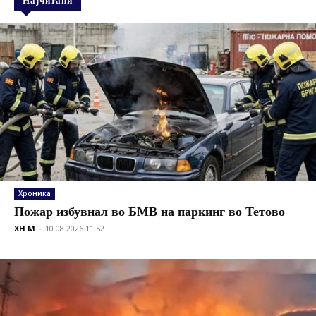
Хроника
Пожар избувнал во БМВ на паркинг во Тетово
XH M
-
10.08.2026 11:52