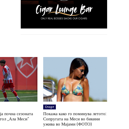
Спорт
ја почна сезоната
Покажа како го поминува летото:
 гол „Ала Меси“
Сопругата на Меси во бикини
ужива во Мајами (ФОТО)