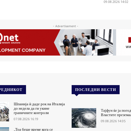
09.08.2026 14:02
- Advertisement -
РЕДНИКОТ
ПОСЛЕДНИ ВЕСТИ
Шпанија ѝ даде рок на Италија
до недела да ги укине
Тајфун ќе ја пого
граничните контроли
Властите презема
07.08.2026 16:19
09.08.2026 14:05
„Тоа беше време кога се