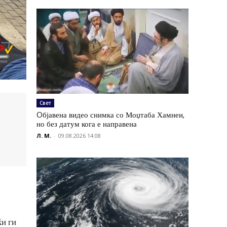
Свет
Oбјавена видео снимка со Моџтаба Хамнеи,
но без датум кога е направена
Л. М.
-
09.08.2026 14:08
ќи ги