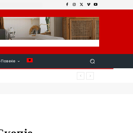
+Повеќе
Скопје