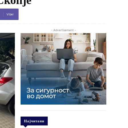
Viber
- Advertisement -
Најчитани