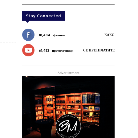
Stay Connected
КАКО
10,404
фанови
СЕ ПРЕТПЛАТИТЕ
61,453
претплатници
- Advertisement -