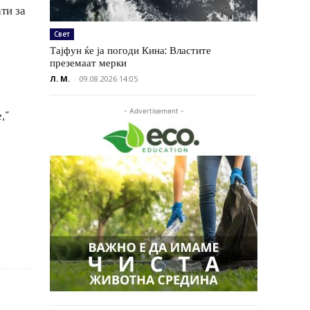
ти за
Свет
Тајфун ќе ја погоди Кина: Властите
преземаат мерки
Л. М.
-
09.08.2026 14:05
- Advertisement -
,”