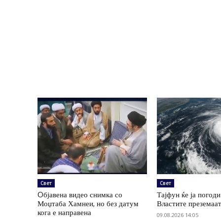
Свет
Свет
Oбјавена видео снимка со
Тајфун ќе ја погоди
Моџтаба Хамнеи, но без датум
Властите преземаа
кога е направена
09.08.2026 14:05