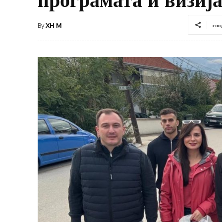
By
XH M
спо