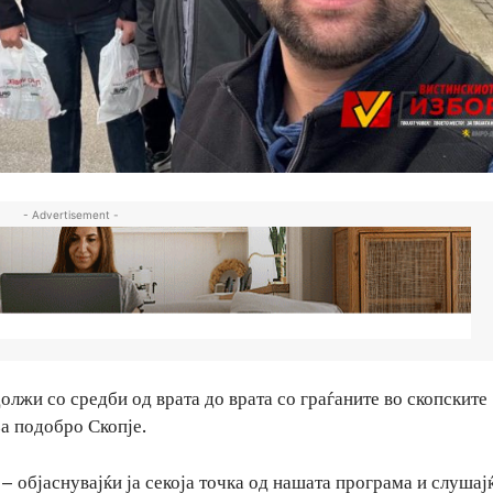
- Advertisement -
и со средби од врата до врата со граѓаните во скопските
за подобро Скопје.
 објаснувајќи ја секоја точка од нашата програма и слушај