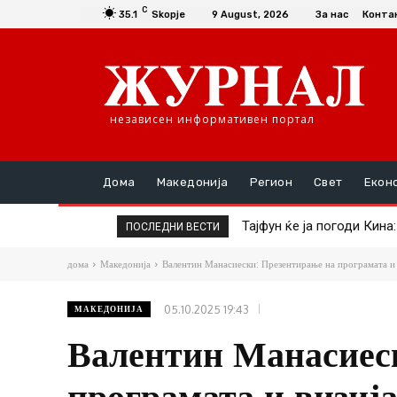
C
35.1
Skopje
9 August, 2026
За нас
Конта
независен информативен портал
Дома
Македонија
Регион
Свет
Екон
Тајфун ќе ја погоди Кина: 
Французите пишуваат: П
ПОСЛЕДНИ ВЕСТИ
дома
Македонија
Валентин Манасиески: Презентирање на програмата и ви
05.10.2025 19:43
МАКЕДОНИЈА
Валентин Манасиес
програмата и визија