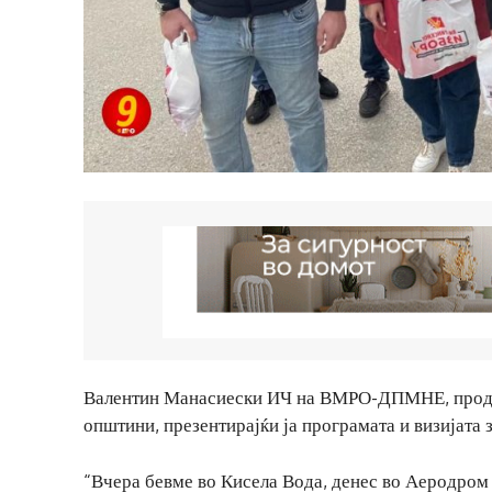
Валентин Манасиески ИЧ на ВМРО-ДПМНЕ, продолж
општини, презентирајќи ја програмата и визијата 
“Вчера бевме во Кисела Вода, денес во Аеродром –