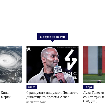
Поврзани вести
Спорт
Спорт
 Кина:
Французите пишуваат: Познатата
Лука Трпески 
т мерки
династија го презема Асвел
со хет-трик и
(ВИДЕО)
09.08.2026 14:03