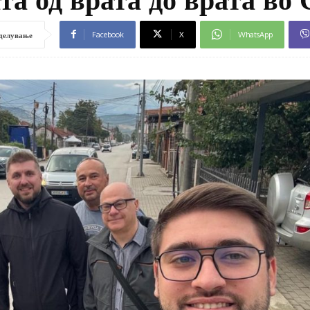
Facebook
X
WhatsApp
делување