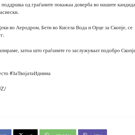
а поддршка од граѓаните покажаа доверба во нашите кандида
асиески.
ки во Аеродром, Бети во Кисела Вода и Орце за Скопје, се
г.
запираме, затоа што граѓаните го заслужуваат подобро Скопје
сто #ЗаТвојатаИднина
UZ/