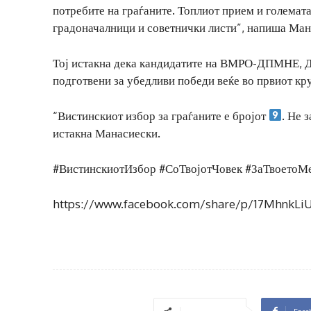
потребите на граѓаните. Топлиот прием и големат
градоначалници и советнички листи”, напиша Ман
Тој истакна дека кандидатите на ВМРО-ДПМНЕ, Де
подготвени за убедливи победи веќе во првиот кру
“Вистинскиот избор за граѓаните е бројот
. Не 
истакна Манасиески.
#ВистинскиотИзбор #СоТвојотЧовек #ЗаТвоетоМе
https://www.facebook.com/share/p/17MhnkLi