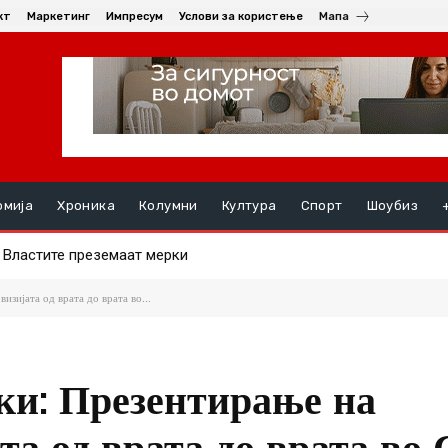
кт
Маркетинг
Импресум
Услови за користење
Мапа
омија
Хроника
Колумни
Култура
Спорт
Шоубиз
Властите преземаат мерки
ознатата династија го презема Асвел
зијата од врата до врата во...
ки: Презентирање на
та од врата до врата во 