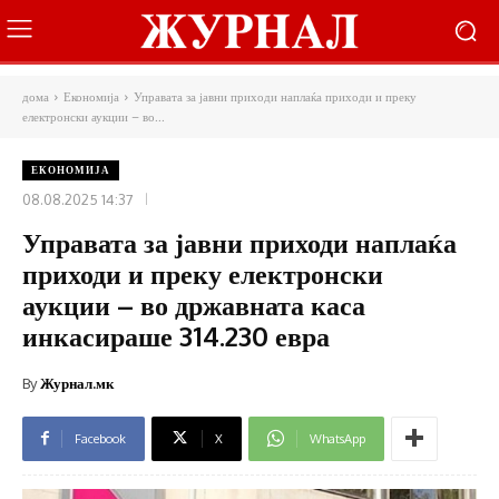
дома
Економија
Управата за јавни приходи наплаќа приходи и преку
електронски аукции – во...
ЕКОНОМИЈА
08.08.2025 14:37
Управата за јавни приходи наплаќа
приходи и преку електронски
аукции – во државната каса
инкасираше 314.230 евра
By
Журнал.мк
Facebook
X
WhatsApp