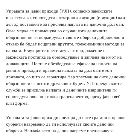
Управата за јавни приходи (УЈП), согласно законските
овластувања, спроведува електронски аукции (е-аукции) како
дел од постапките за присилна наплата на даночни долгови.
Оваа мерка се применува во случаи кога даночните
обврзници не ги подмируваат своите обврски доброволно и
откако ќе бидат исцрпени другите, поекономични методи за
наплата. Е-аукциите претставуваат продолжение на
законската постапка за обезбедување и заплена на имот на
должниците. Целта е обезбедување ефикасна наплата на
јавните приходи и правична наплата на долговите кон
државата, со што се гарантира фер третман на сите даночни
обврзници и се штити државниот буџет. УЈП преку своите
служби за присилна наплата и даночните извршители ги
спроведува овие постапки транспарентно, преку јавна веб
платформа.
Управата за јавни приходи апелира до сите граѓани и правни
субјекти навремено да ги исполнуваат своите даночни
обврски. Неплаќањето на данок навреме предизвикува