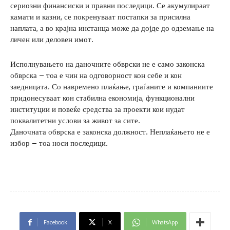
сериозни финансиски и правни последици. Се акумулираат
камати и казни, се покренуваат постапки за присилна
наплата, а во крајна инстанца може да дојде до одземање на
личен или деловен имот.
Исполнувањето на даночните обврски не е само законска
обврска – тоа е чин на одговорност кон себе и кон
заедницата. Со навремено плаќање, граѓаните и компаниите
придонесуваат кон стабилна економија, функционални
институции и повеќе средства за проекти кои нудат
поквалитетни услови за живот за сите.
Даночната обврска е законска должност. Неплаќањето не е
избор – тоа носи последици.
Facebook
X
WhatsApp