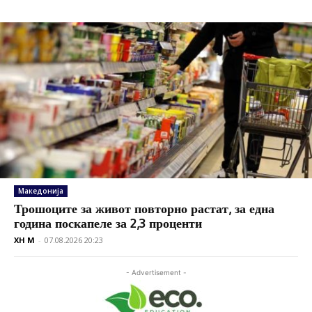
Македонија
Трошоците за живот повторно растат, за една
година поскапеле за 2,3 проценти
XH M
-
07.08.2026 20:23
- Advertisement -