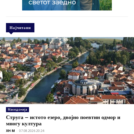
Најчитани
Македонија
Струга – истото езеро, двојно поевтин одмор и
многу култура
XH M
-
07.08.2026 20:24