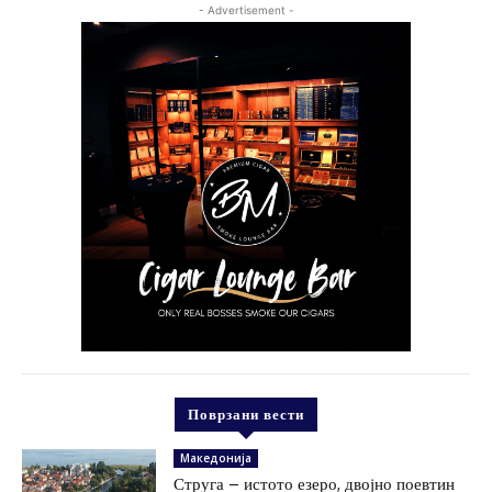
- Advertisement -
Поврзани вести
Македонија
Струга – истото езеро, двојно поевтин