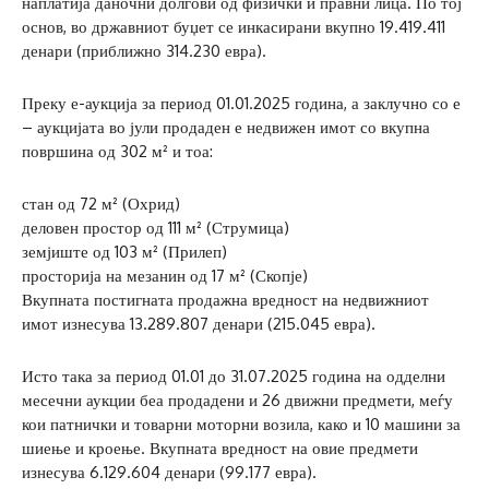
наплатија даночни долгови од физички и правни лица. По тој
основ, во државниот буџет се инкасирани вкупно 19.419.411
денари (приближно 314.230 евра).
Преку е-аукција за период 01.01.2025 година, а заклучно со е
– аукцијата во јули продаден е недвижен имот со вкупна
површина од 302 м² и тоа:
стан од 72 м² (Охрид)
деловен простор од 111 м² (Струмица)
земјиште од 103 м² (Прилеп)
просторија на мезанин од 17 м² (Скопје)
Вкупната постигната продажна вредност на недвижниот
имот изнесува 13.289.807 денари (215.045 евра).
Исто така за период 01.01 до 31.07.2025 година на одделни
месечни аукции беа продадени и 26 движни предмети, меѓу
кои патнички и товарни моторни возила, како и 10 машини за
шиење и кроење. Вкупната вредност на овие предмети
изнесува 6.129.604 денари (99.177 евра).