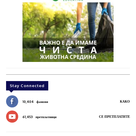
Stay Connected
КАКО
10,404
фанови
СЕ ПРЕТПЛАТИТЕ
61,453
претплатници