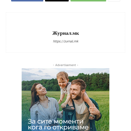
Журнал.мк
https://zurnal.mk
- Advertisement -