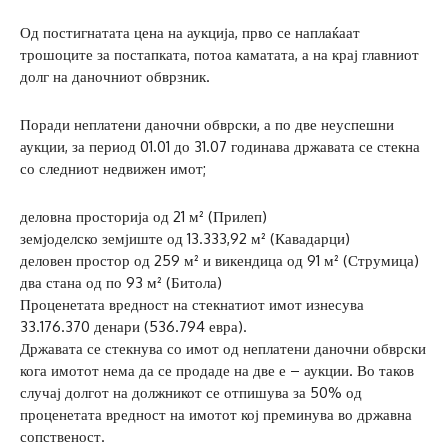
Од постигнатата цена на аукција, прво се наплаќаат
трошоците за постапката, потоа каматата, а на крај главниот
долг на даночниот обврзник.
Поради неплатени даночни обврски, а по две неуспешни
аукции, за период 01.01 до 31.07 годинава државата се стекна
со следниот недвижен имот;
деловна просторија од 21 м² (Прилеп)
земјоделско земјиште од 13.333,92 м² (Кавадарци)
деловен простор од 259 м² и викендица од 91 м² (Струмица)
два стана од по 93 м² (Битола)
Проценетата вредност на стекнатиот имот изнесува
33.176.370 денари (536.794 евра).
Државата се стекнува со имот од неплатени даночни обврски
кога имотот нема да се продаде на две е – аукции. Во таков
случај долгот на должникот се отпишува за 50% од
проценетата вредност на имотот кој преминува во државна
сопственост.