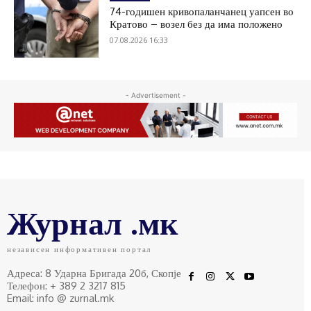
74-годишен кривопаланчанец уапсен во
Кратово – возел без да има положено
07.08.2026 16:33
- Advertisement -
Журнал .мк
независен информативен портал
Адреса: 8 Ударна Бригада 20б, Скопје
Телефон: + 389 2 3217 815
Email: info @ zurnal.mk