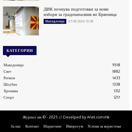
ДИК почнува подготовки за нови
избори за градоначалник во Брвеница
07.08.2026 19:38
Македонија
КАТЕГОРИИ
Македонија
9518
Свет
1882
Регион
1433
Шоубиз
1338
Хроника
1312
Спорт
1217
Журнал .мк © - 2025 // Develped by Anet.com.mk
За нас
Контакт
Маркетинг
Импресум
Услови за користење