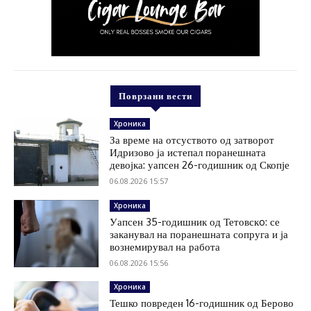
Поврзани вести
Хроника
За време на отсуството од затворот
Идризово ја истепал поранешната
девојка: уапсен 26-годишник од Скопје
06.08.2026 15:57
Хроника
Уапсен 35-годишник од Тетовскo: се
заканувал на поранешната сопруга и ја
вознемирувал на работа
06.08.2026 15:56
Хроника
Тешко повреден 16-годишник од Берово