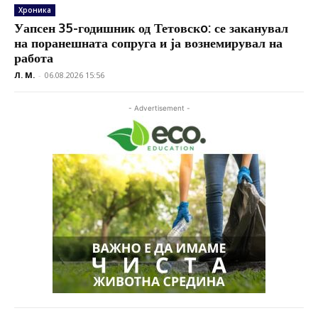
Хроника
Уапсен 35-годишник од Тетовскo: се заканувал
на поранешната сопруга и ја вознемирувал на
работа
Л. М.
-
06.08.2026 15:56
- Advertisement -