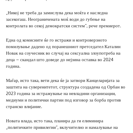
„Никој не треба да замислува дека моќта е наследна
засекогаш. Неограничената моќ води до губење на
контролата во секој демократски систем“, рече премиерот.
Една од комисиите ќе го истражи и контроверзното
помилување дадено од поранешниот претседател Каталин
Новак на соучесник во случај на сексуална злоупотреба на
деца – скандал што доведе до нејзина оставка во 2024
година.
Маѓар, исто така, вети дека ќе ја затвори Канцеларијата за
заштита на суверенитетот, структура создадена од Орбан во
2023 година за истражување на невладини организации,
медиуми и политички партии под изговор за борба против
странско влијание.
Новата влада, исто така, планира да ги елиминира
„политичките привилегии“, вклучително и намалување на