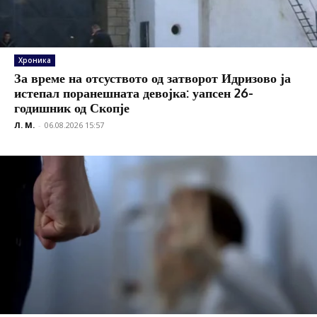
Хроника
За време на отсуството од затворот Идризово ја
истепал поранешната девојка: уапсен 26-
годишник од Скопје
Л. М.
-
06.08.2026 15:57