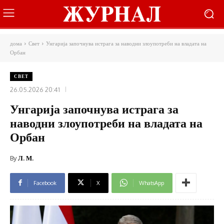
дома
Свет
Унгарија започнува истрага за наводни злоупотреби на владата на
Орбан
СВЕТ
26.05.2026 20:41
Унгарија започнува истрага за
наводни злоупотреби на владата на
Орбан
By
Л. М.
Facebook
X
WhatsApp