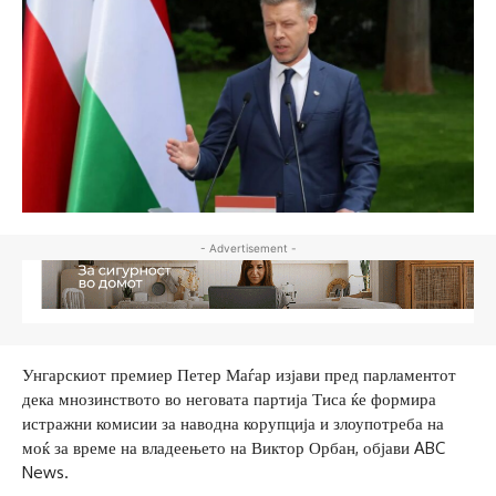
- Advertisement -
Унгарскиот премиер Петер Маѓар изјави пред парламентот
дека мнозинството во неговата партија Тиса ќе формира
истражни комисии за наводна корупција и злоупотреба на
моќ за време на владеењето на Виктор Орбан, објави ABC
News.