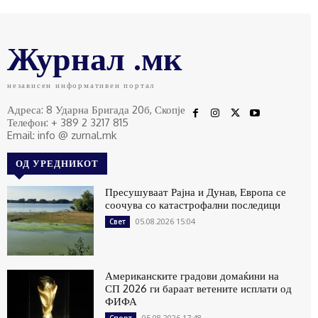
Журнал .мк
независен информативен портал
Адреса: 8 Ударна Бригада 20б, Скопје
Телефон: + 389 2 3217 815
Email: info @ zurnal.mk
ОД УРЕДНИКОТ
Пресушуваат Рајна и Дунав, Европа се
соочува со катастрофални последици
05.08.2026 15:04
Свет
Американските градови домаќини на
СП 2026 ги бараат ветените исплати од
ФИФА
05.08.2026 17:48
Спорт