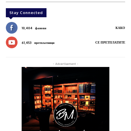
Stay Connected
КАКО
10,404
фанови
СЕ ПРЕТПЛАТИТЕ
61,453
претплатници
- Advertisement -