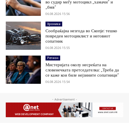
во судир меѓу мотоцикл „хамачи“ и
„бмв“
06.08.2026 15:56
Хроника
Сообраќајна незгода во Скопје: тешко
повреден мотоциклист и неговиот
сопатник
06.08.2026 15:55
Регион
Мистеријата околу несреќата на
словенечката претседателка: „Треба да
се каже кои биле нејзините сопатници“
06.08.2026 15:54
- Advertisement -