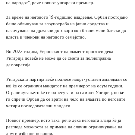
на народот“, рече новиот унгарски премиер.
За време на неговото 16-годишно владеење, Орбан постојано
беше обвинуван за злоупотреба на јавни средства и
насочување на државни договори кон бизнисмени блиски до
власта и членови на неговото семејство.
Во 2022 година, Европскиот парламент прогласи дека
Унгарија повеќе не може да се смета за полноправна
демократија.
Унгарската партија веќе поднесе нацрт-уставен амандман со
кој ќе се ограничи мандатот на премиерот на осум години.
Ограничувањето ќе се однесува и на самиот Унгарец, но ќе
го спречи Орбан да се врати на чело на владата по неговите
четири последователни мандати.
Новиот премиер, исто така, рече дека неговата влада ќе ја
разгледа можноста за примена на слични ограничувања на
други избрани позиции.