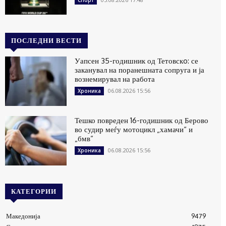
ПОСЛЕДНИ ВЕСТИ
Уапсен 35-годишник од Тетовскo: се
заканувал на поранешната сопруга и ја
вознемирувал на работа
06.08.2026 15:56
Хроника
Тешко повреден 16-годишник од Берово
во судир меѓу мотоцикл „хамачи“ и
„бмв“
06.08.2026 15:56
Хроника
КАТЕГОРИИ
Македонија
9479