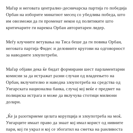
Маѓар и неговата централно-десничарска партија го победија
Орбан на изборите минатиот месец со убедлива победа, што
им овозможи да ги променат некои од политиките што
критичарите ги нарекоа Орбан авторитарен лидер.
Меѓу клучните ветувања на Тиса беше да ги повика Орбан,
неговата партија Фидес и деловните кругови на одговорност
за наводните злоупотреби.
Маѓар објави дека ќе бидат формирани шест парламентарни
комисии за да истражат разни случаи од владеењето на
Орбан, вклучително и наводна злоупотреба на средства од
Унгарската национална банка, случај кој веќе е предмет на
полициска истрага и може да вклучува стотици милиони
долари.
„Ќе ја разоткриеме целата корупција и злоупотреба на моќ.
Унгарците имаат право да знаат кој имал корист од нивните
пари, кој ги украл и кој се збогатил на сметка на ранливоста