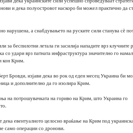
зјави дека украинските сили успешно спроведуваат стратеги
нови и дека полуостровот наскоро би можел практично да с
зно нарушена, а снабдувањето на руските сили станува сѐ по
ли за беспилотни летала ги засилија нападите врз клучните 
ка со удари врз патната инфраструктура значително го нама
и кон Крим.
ерт Бровди, изјави дека во рок од еден месец Украина би м
јница и дополнително да го изолира Крим.
ања на потрошувачката на гориво на Крим, што Украина го
то.
т дека евентуалното целосно враќање на Крим под украинск
не само операции со дронови.