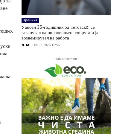
ја за
тане
Хроника
Уапсен 35-годишник од Тетовскo: се
тешко.
заканувал на поранешната сопруга и ја
вознемирувал на работа
Л. М.
-
06.08.2026 15:56
руски
лила
- Advertisement -
ожела
а