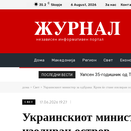
C
35.2
Skopje
6 August, 2026
За нас
Конт
независен информативен портал
Дома
Македонија
Регион
Свет
Екон
Уапсен 35-годишник од Те
Тешко повреден 16-год
ПОСЛЕДНИ ВЕСТИ
дома
Свет
Украинскиот министер за одбрана: Крим ќе стане изолиран о
17.06.2026 19:27
СВЕТ
Украинскиот минист
изолиран остров