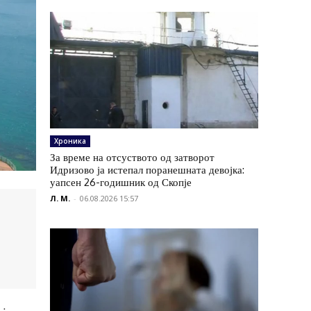
Хроника
За време на отсуството од затворот
Идризово ја истепал поранешната девојка:
уапсен 26-годишник од Скопје
Л. М.
-
06.08.2026 15:57