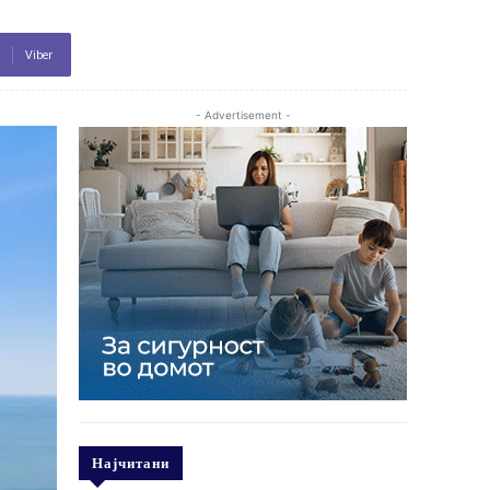
Viber
- Advertisement -
Најчитани