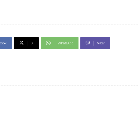
book
X
WhatsApp
Viber