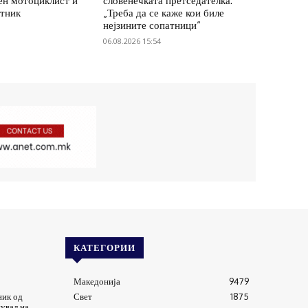
ен мотоциклист и
словенечката претседателка:
атник
„Треба да се каже кои биле
нејзините сопатници“
06.08.2026 15:54
КАТЕГОРИИ
Македонија
9479
ник од
Свет
1875
нувал на