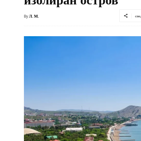
By
Л. М.
спо