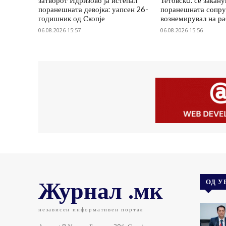
затворот Идризово ја истепал
Тетовскo: се закану
поранешната девојка: уапсен 26-
поранешната сопруг
годишник од Скопје
вознемирувал на р
06.08.2026 15:57
06.08.2026 15:56
Журнал .мк
ОД У
независен информативен портал