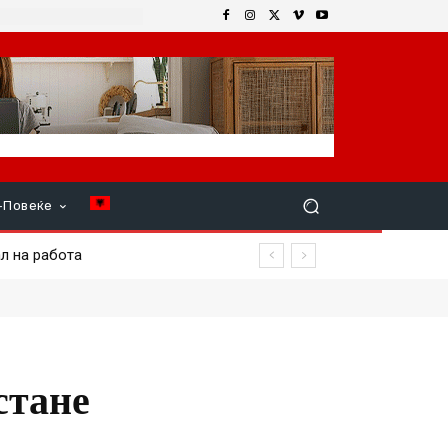
+Повеќе
 на работа
стане