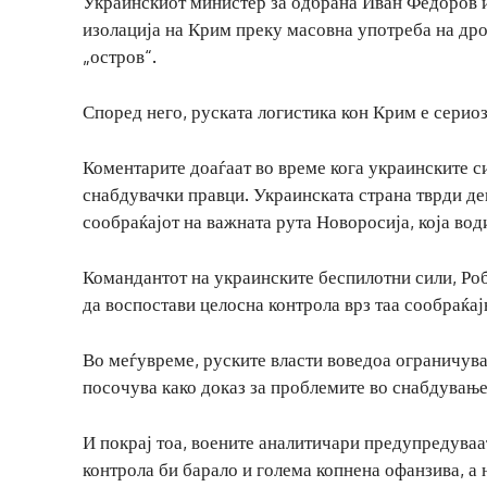
Украинскиот министер за одбрана Иван Федоров и
изолација на Крим преку масовна употреба на дро
„остров“.
Според него, руската логистика кон Крим е серио
Коментарите доаѓаат во време кога украинските си
снабдувачки правци. Украинската страна тврди де
сообраќајот на важната рута Новоросија, која вод
Командантот на украинските беспилотни сили, Роб
да воспостави целосна контрола врз таа сообраќа
Во меѓувреме, руските власти воведоа ограничув
посочува како доказ за проблемите во снабдување
И покрај тоа, воените аналитичари предупредуваа
контрола би барало и голема копнена офанзива, а 