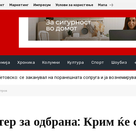
акт
Маркетинг
Импресум
Услови за користење
Мапа
омија
Хроника
Колумни
Култура
Спорт
Шоубиз
товскo: се заканувал на поранешната сопруга и ја вознемирувал
ишник од Берово во судир меѓу мотоцикл „хамачи“ и „бмв“
стров
ер за одбрана: Крим ќе 