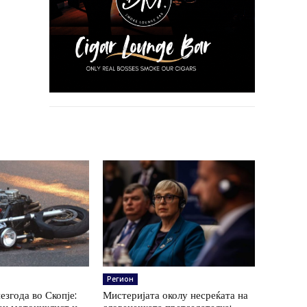
Регион
езгода во Скопје:
Мистеријата околу несреќата на