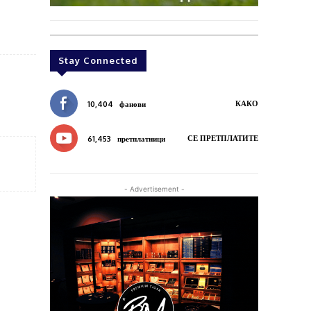
Stay Connected
КАКО
10,404
фанови
СЕ ПРЕТПЛАТИТЕ
61,453
претплатници
- Advertisement -