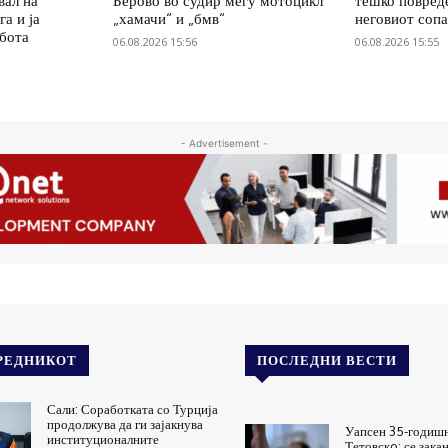
вал на
Берово во судир меѓу мотоцикл
тешко повред
а и ја
„хамачи“ и „бмв“
неговиот соп
абота
06.08.2026 15:56
06.08.2026 15:55
- Advertisement -
РЕДНИКОТ
ПОСЛЕДНИ ВЕСТИ
Сали: Соработката со Турција
продолжува да ги зајакнува
Уапсен 35-годиш
институционалните
Тетовскo: се зака