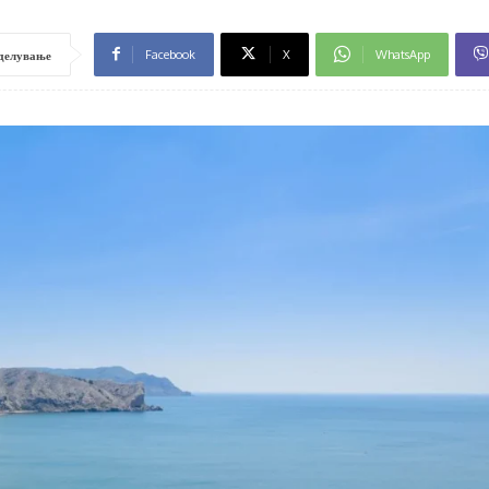
Facebook
X
WhatsApp
делување