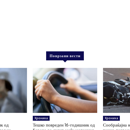
Поврзани вести
Хроника
Хроника
к од
Тешко повреден 16-годишник од
Сообраќајна н