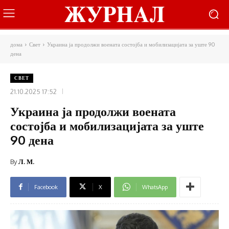
дома
Свет
Украина ја продолжи воената состојба и мобилизацијата за уште 90
дена
СВЕТ
21.10.2025 17:52
Украина ја продолжи воената
состојба и мобилизацијата за уште
90 дена
By
Л. М.
Facebook
X
WhatsApp