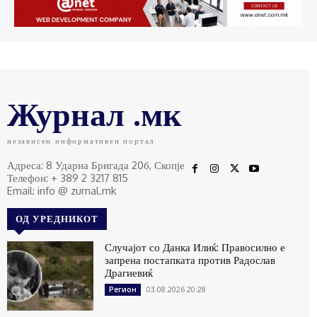
Журнал .мк
независен информативен портал
Адреса: 8 Ударна Бригада 20б, Скопје
Телефон: + 389 2 3217 815
Email: info @ zurnal.mk
ОД УРЕДНИКОТ
Случајот со Данка Илиќ: Правосилно е
запрена постапката против Радослав
Драгиевиќ
03.08.2026 20:28
Регион