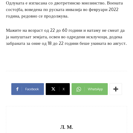
Одлуката е изгласана со двотретинско мнозинство. Воената
состојба, воведена по руската инвазија во февруари 2022
година, редовно се продолжува.
Мажите на возраст од 22 до 60 години и натаму не смеат да
ја напуштаат земјата, освен во одредени исклучоци, додека
забраната за оние од 18 до 22 години беше укината во август.
Facebook
X
WhatsApp
Л. М.