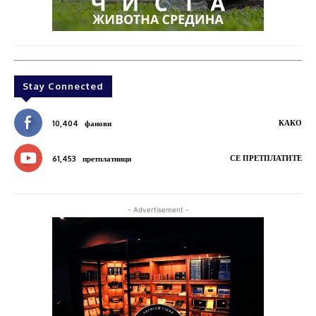
Stay Connected
КАКО
10,404
фанови
СЕ ПРЕТПЛАТИТЕ
61,453
претплатници
- Advertisement -