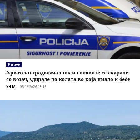
Регион
Хрватски градоначалник и синовите се скарале
со возач, удирале по колата во која имало и бебе
XH M
-
05.08.2026 23:15