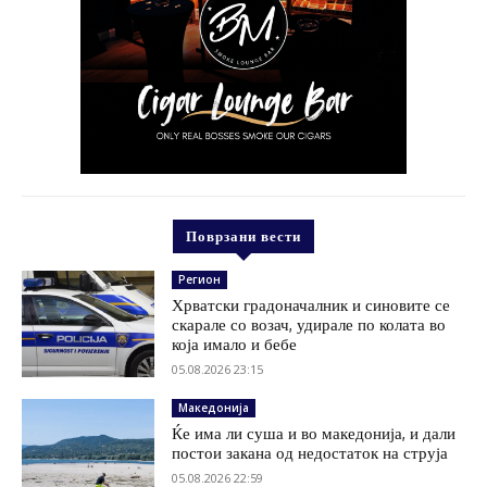
Поврзани вести
Регион
Хрватски градоначалник и синовите се
скарале со возач, удирале по колата во
која имало и бебе
05.08.2026 23:15
Македонија
Ќе има ли суша и во македонија, и дали
постои закана од недостаток на струја
05.08.2026 22:59