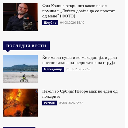
Фил Колинс откри низ каков пекол
поминал: „Луѓето доаѓаа да се простат
од мене“ (ФОТО)
04.08.2026 15:10
Шоубиз
ПОСЛЕДНИ ВЕСТИ
Ќе има ли суша и во македонија, и дали
постои закана од недостаток на струја
05.08.2026 22:59
Македонија
Пекол во Србија: Изгоре маж во еден од
пожарите
05.08.2026 22:42
Регион