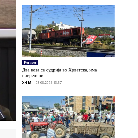
Регион
Два воза се судрија во Хрватска, има
повредени
XH M
-
08.08.2026 13:37