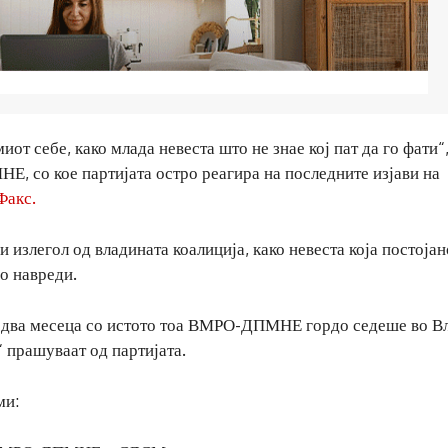
иот себе, како млада невеста што не знае кој пат да го фати“,
, со кое партијата остро реагира на последните изјави на
Факс.
злегол од владината коалиција, како невеста која постојан
о навреди.
 два месеца со истото тоа ВМРО-ДПМНЕ гордо седеше во Вл
 прашуваат од партијата.
ми: