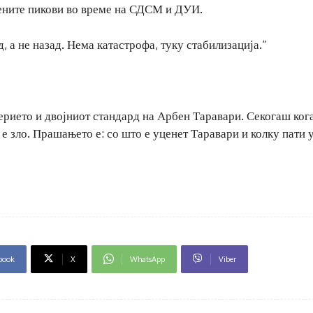
рените пикови во време на СДСМ и ДУИ.
 а не назад. Нема катастрофа, туку стабилизација.“
ието и двојниот стандард на Арбен Таравари. Секогаш кога
е зло. Прашањето е: со што е уценет Таравари и колку пати 
book
X
WhatsApp
Viber