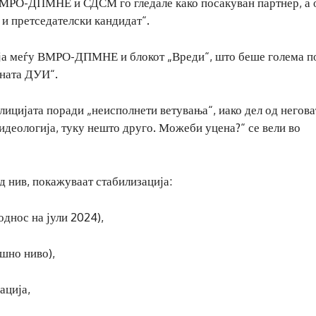
ВМРО-ДПМНЕ и СДСМ го гледале како посакуван партнер, а 
и претседателски кандидат“.
ија меѓу ВМРО-ДПМНЕ и блокот „Вреди“, што беше голема п
аната ДУИ“.
лицијата поради „неисполнети ветувања“, иако дел од негова
 идеологија, туку нешто друго. Можеби уцена?“ се вели во
 нив, покажуваат стабилизација:
днос на јули 2024),
шно ниво),
ација,