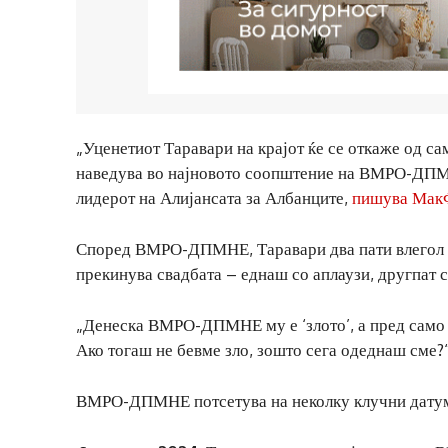
„Уценетиот Таравари на крајот ќе се откаже од сам
наведува во најновото соопштение на ВМРО-ДПМНЕ
лидерот на Алијансата за Албанците,
пишува Мак
Според ВМРО-ДПМНЕ, Таравари два пати влегол и и
прекинува свадбата – еднаш со аплаузи, другпат с
„Денеска ВМРО-ДПМНЕ му е ‘злото’, а пред само
Ако тогаш не бевме зло, зошто сега одеднаш сме?“
ВМРО-ДПМНЕ потсетува на неколку клучни дату