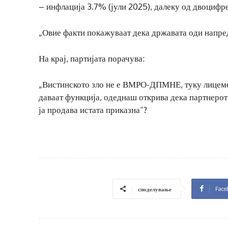
– инфлација 3.7% (јули 2025), далеку од двоциф
„Овие факти покажуваат дека државата оди напред,
На крај, партијата порачува:
„Вистинското зло не е ВМРО-ДПМНЕ, туку лицемер
даваат функција, одеднаш открива дека партнерот 
ја продава истата приказна“?
Face
споделување