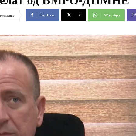
Facebook
X
WhatsApp
делување