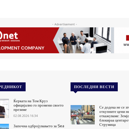
- Advertisement -
РЕДНИКОТ
ПОСЛЕДНИ ВЕСТИ
Ќерката на Том Круз
официјално го промени своето
Се додека не се з
презиме
откупните цени не
02.08.2026 16:34
откажуваме: Земј
блокираа центаро
Струмица
Започна одбројувањето за Sea