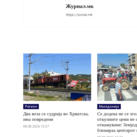
Журнал.мк
https://zurnal.mk
Регион
Македонија
Два воза се судрија во Хрватска,
Се додека не се зг
има повредени
откупните цени не 
откажуваме: Земјод
08.08.2026 13:37
блокираа центарот