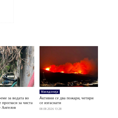
Македонија
еме за водата во
Aктивни се два пожари, четири
е прогласи за чиста
се изгаснати
е Ангелов
08.08.2026 13:28