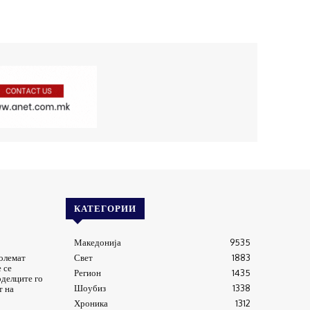
КАТЕГОРИИ
Македонија
9535
големат
Свет
1883
 се
Регион
1435
оделците го
Шоубиз
1338
т на
Хроника
1312