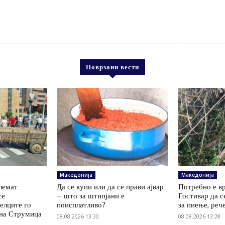
Поврзани вести
Македонија
Македонија
олемат
Да се купи или да се прави ајвар
Потребно е вр
се
– што за штипјани е
Гостивар да с
елците го
поисплатливо?
за пиење, реч
 на Струмица
08.08.2026 13:30
08.08.2026 13:28