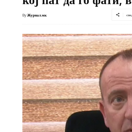
By
Журнал.мк
спо