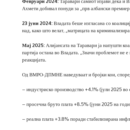
Февруари 2024:
Таравари самиот изјави дека и 
Ахмети добивал понуди за „прв албански премиер 
23 јуни 2024:
Владата беше изгласана со коалиц
над, како што велат, „матрицата на криминализир
Мај 2025:
Алијансата на Таравари ја напушти коа
партија остана во Владата. „Значи проблемот не е
реакцијата.
Од ВМРО-ДПМНЕ наведуваат и бројки кои, според
– индустриско производство +4.1% (јули 2025 во о
– просечна бруто плата +8.5% (јуни 2025 на годи
– реална плата +3.8% поради стабилизирана инфл