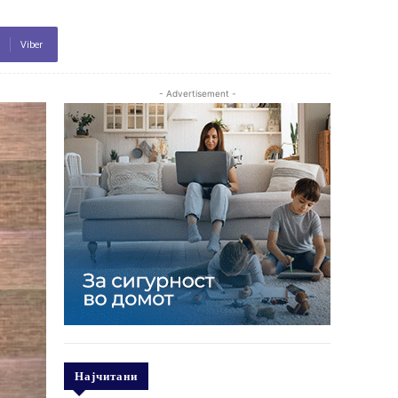
Viber
- Advertisement -
Најчитани