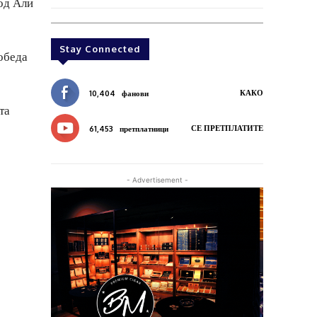
од Али
Stay Connected
обеда
КАКО
10,404
фанови
та
СЕ ПРЕТПЛАТИТЕ
61,453
претплатници
- Advertisement -