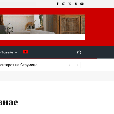
+Повеќе
нтарот на Струмица
знае