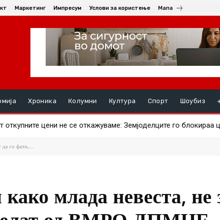
кт
Маркетинг
Импресум
Услови за користење
Мапа
омија
Хроника
Колумни
Култура
Спорт
Шоубиз
откупните цени не се откажуваме: Земјоделците го блокираа це
ави ајвар – што за штипјани е поисплатливо?
 да го фати,...
како млада невеста, не 
, велат од ВМРО-ДПМНЕ