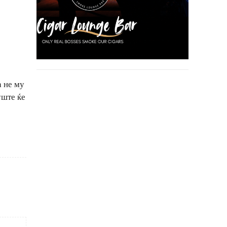
 не му
уште ќе