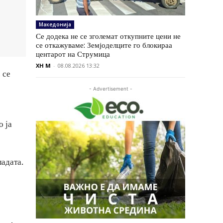
Македонија
Се додека не се зголемат откупните цени не
се откажуваме: Земјоделците го блокираа
центарот на Струмица
XH M
-
08.08.2026 13:32
 се
- Advertisement -
о ја
адата.