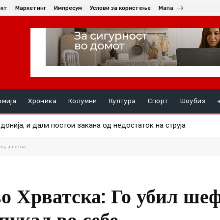
акт
Маркетинг
Импресум
Услови за користење
Мапа
омија
Хроника
Колумни
Култура
Спорт
Шоубиз
нија, и дали постои закана од недостаток на струја
е маж во еден од пожарите
а, а потоа...
о Хрватска: Го убил ше
пукал во себе