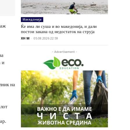
Македонија
маж
Ќе има ли суша и во македонија, и дали
постои закана од недостаток на струја
XH M
-
05.08.2026 22:59
- Advertisement -
ва
 и
лник на
елот
ар.