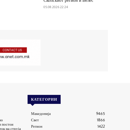
Скопскиот регион и Велес
05.08.2026 22:24
КАТЕГОРИИ
Македонија
9465
во
Свет
1866
и постои
Регион
1422
ток на струја