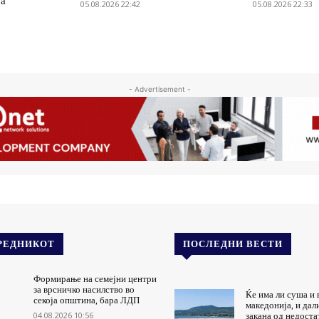
ја
05.08.2026 22:42
05.08.2026 22:33
- Advertisement -
РЕДНИКОТ
ПОСЛЕДНИ ВЕСТИ
Формирање на семејни центри
за врсничко насилство во
Ќе има ли суша и 
секоја општина, бара ЛДП
македонија, и дал
04.08.2026 10:56
закана од недоста