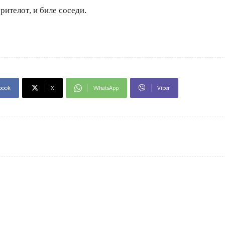
рителот, и биле соседи.
book
X
WhatsApp
Viber