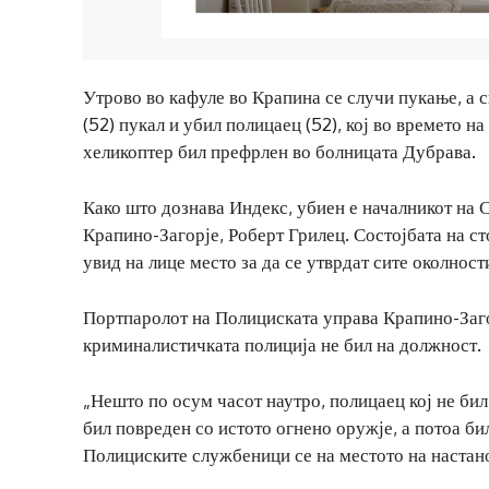
Утрово во кафуле во Крапина се случи пукање, а 
(52) пукал и убил полицаец (52), кој во времето н
хеликоптер бил префрлен во болницата Дубрава.
Како што дознава Индекс, убиен е началникот на
Крапино-Загорје, Роберт Грилец. Состојбата на ст
увид на лице место за да се утврдат сите околност
Портпаролот на Полициската управа Крапино-Заго
криминалистичката полиција не бил на должност.
„Нешто по осум часот наутро, полицаец кој не би
бил повреден со истото огнено оружје, а потоа б
Полициските службеници се на местото на настано