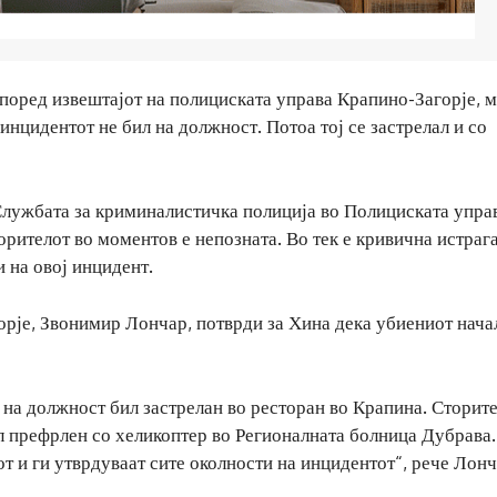
според извештајот на полициската управа Крапино-Загорје, 
а инцидентот не бил на должност. Потоа тој се застрелал и со
 Службата за криминалистичка полиција во Полициската упра
орителот во моментов е непозната. Во тек е кривична истрага
и на овој инцидент.
рје, Звонимир Лончар, потврди за Хина дека убиениот нача
л на должност бил застрелан во ресторан во Крапина. Сторит
ил префрлен со хеликоптер во Регионалната болница Дубрава.
т и ги утврдуваат сите околности на инцидентот“, рече Лонч