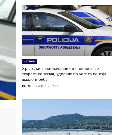
Регион
Хрватски градоначалник и синовите се
скарале со возач, удирале по колата во која
имало и бебе
XH M
-
05.08.2026 23:15