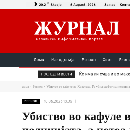
C
20.2
Skopje
6 August, 2026
За нас
Конт
независен информативен портал
Дома
Македонија
Регион
Свет
Екон
Ќе има ли суша и во македо
Пекол во Србија: Изгор
ПОСЛЕДНИ ВЕСТИ
дома
Регион
Убиство во кафуле во Хрватска: Го убил шефот на полицијат
10.05.2026 10:35
РЕГИОН
Убиство во кафуле в
полицијата, а потоа 