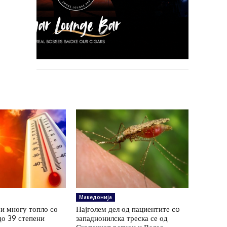
Македонија
и многу топло со
Најголем дел од пациентите сo
до 39 степени
западнонилска треска се од