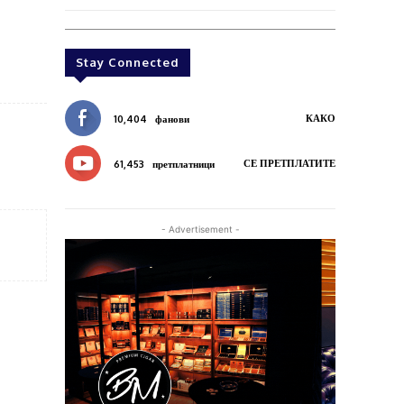
Stay Connected
КАКО
10,404
фанови
СЕ ПРЕТПЛАТИТЕ
61,453
претплатници
- Advertisement -