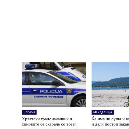
Регион
Македонија
Хрватски градоначалник и
Ќе има ли суша и в
синовите се скарале со возач,
и дали постои зака