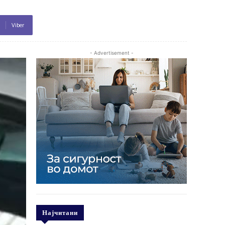
Viber
- Advertisement -
Најчитани