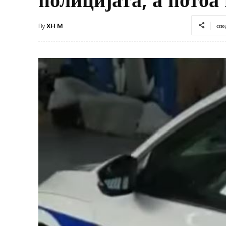
By
XH M
спо