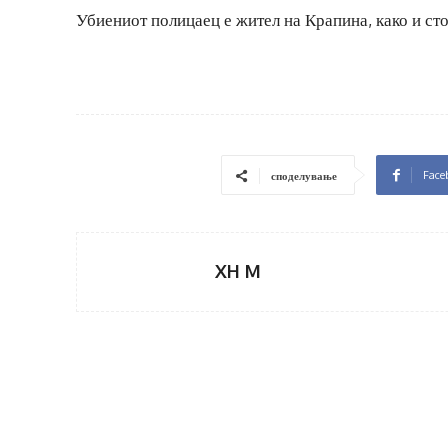
Убиениот полицаец е жител на Крапина, како и сто
Face
споделување
XH M