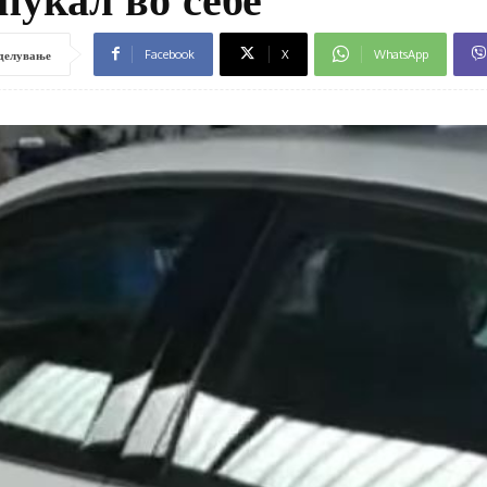
Facebook
X
WhatsApp
делување