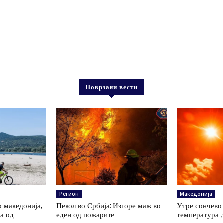
Поврзани вести
Регион
Македонија
о македонија,
Пекол во Србија: Изгоре маж во
Утре сончево 
на од
еден од пожарите
температура 