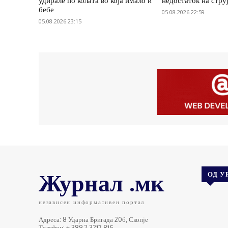
удирале по колата во која имало и
недостаток на стру
бебе
05.08.2026 22:59
05.08.2026 23:15
Журнал .мк
ОД У
независен информативен портал
Адреса: 8 Ударна Бригада 20б, Скопје
Телефон: + 389 2 3217 815