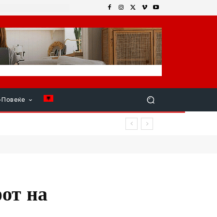
+Повеќе
фот на