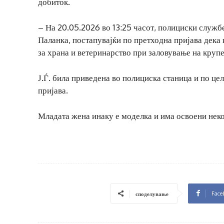
добиток.
– На 20.05.2026 во 13:25 часот, полициски служб
Паланка, постапувајќи по претходна пријава дека
за храна и ветеринарство при заловување на круп
Ј.Ѓ. била приведена во полициска станица и по це
пријава.
Младата жена инаку е моделка и има освоени неко
Face
споделување