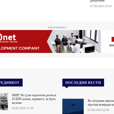
решение
07.08.2026 23:36
- Advertisement -
РЕДНИКОТ
ПОСЛЕДНИ ВЕСТИ
МВР: Во јули изречени речиси
21.000 казни, најмногу за брзо
Во вторник авион
возење
против комарци в
04.08.2026 13:36
07.08.2026 23:39