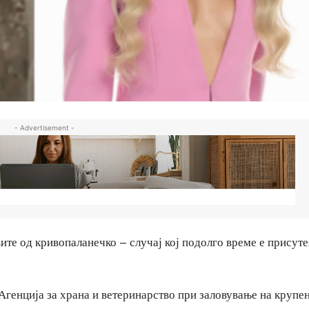
- Advertisement -
ите од кривопаланечко – случај кој подолго време е присуте
 Агенција за храна и ветеринарство при заловување на крупе