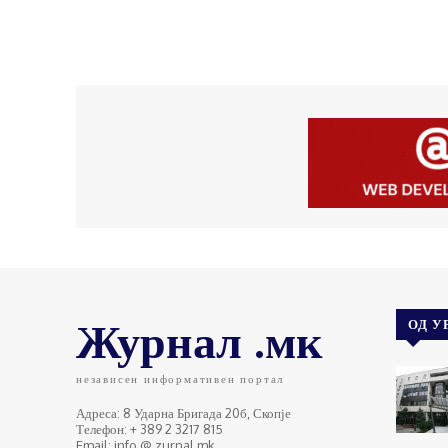
Журнал .мк
ОД У
независен информативен портал
Адреса: 8 Ударна Бригада 20б, Скопје
Телефон: + 389 2 3217 815
Email: info @ zurnal.mk