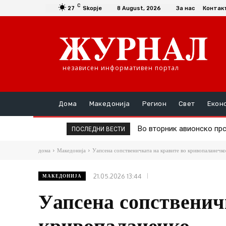
C
27
Skopje
8 August, 2026
За нас
Контак
независен информативен портал
Дома
Македонија
Регион
Свет
Екон
Во вторник авионско прск
Д-р Трајановски: По тру
ПОСЛЕДНИ ВЕСТИ
дома
Македонија
Уапсена сопственичката на кравите во кривопаланечко
21.05.2026 13:44
МАКЕДОНИЈА
Уапсена сопственич
кривопаланечко