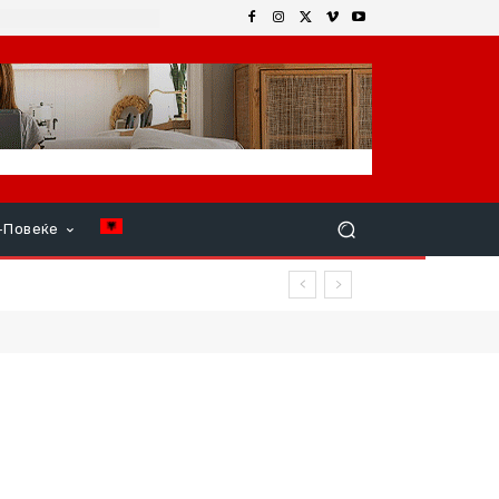
+Повеќе
р продолжи