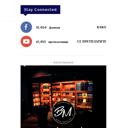
Stay Connected
КАКО
10,404
фанови
СЕ ПРЕТПЛАТИТЕ
61,453
претплатници
- Advertisement -