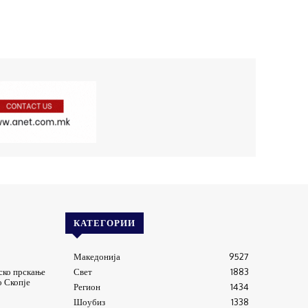
КАТЕГОРИИ
Македонија
9527
ско прскање
Свет
1883
о Скопје
Регион
1434
Шоубиз
1338