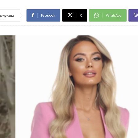
Facebook
X
WhatsApp
делување