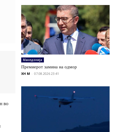
Македонија
Премиерот замина на одмор
XH M
-
07.08.2026 23:41
н во
н