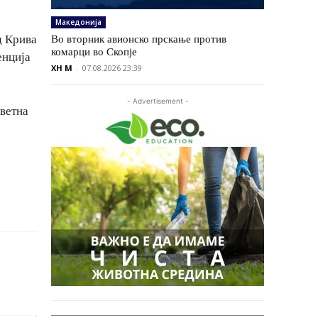
Македонија
д Крива
Во вторник авионско прскање против
комарци во Скопје
енција
XH M
-
07.08.2026 23:39
- Advertisement -
дветна