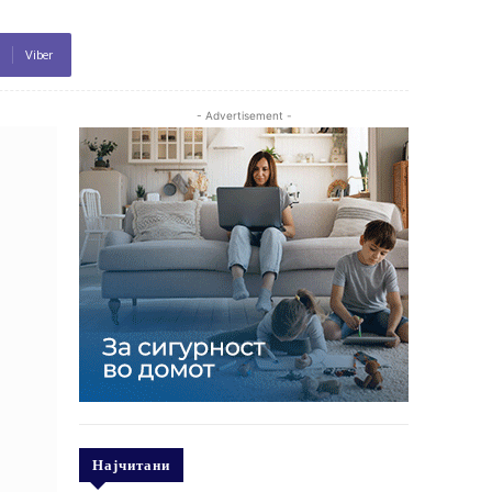
Viber
- Advertisement -
Најчитани