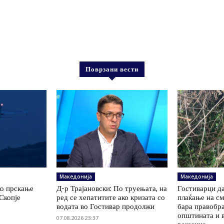
Поврзани вести
Македонија
Македонија
ко прскање
Д-р Трајановски: По труењата, на
Гостиварци да
Скопје
ред се хепатитите ако кризата со
плаќање на см
водата во Гостивар продолжи
бара правобр
општината и 
07.08.2026 23:37