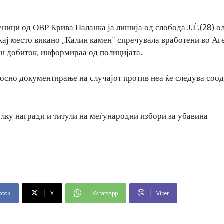
еници од ОВР Крива Паланка ја лишија од слобода Ј.Ѓ.(28) о
 кај место викано „Калин камен“ спречувала вработени во Аг
ен добиток, информираа од полицијата.
лосно документирање на случајот против неа ќе следува соо
лку награди и титули на меѓународни избори за убавина
book
X
WhatsApp
Viber