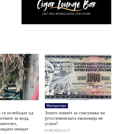
Македонија
 се ослободат од
Зошто планот за спасување на
етките за вода,
југословенската економија не
анителот,
успеа?
владата немаат
07.08.2026 22:37