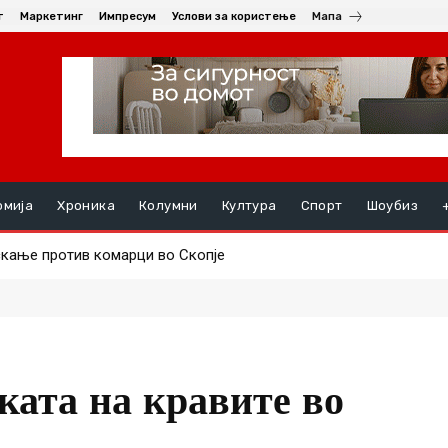
т
Маркетинг
Импресум
Услови за користење
Мапа
омија
Хроника
Колумни
Култура
Спорт
Шоубиз
ање против комарци во Скопје
ењата, на ред се хепатитите ако кризата со водата во Гостива
ката на кравите во