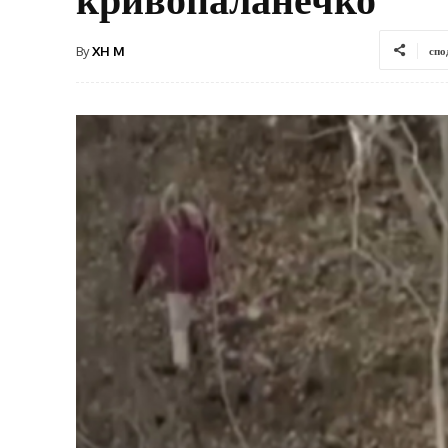
By
XH M
спо