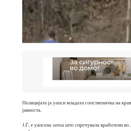
Полицијата ја уапси младата сопственичка на крав
јавноста.
Ј.Ѓ. е уапсена затоа што спречувала вработени во