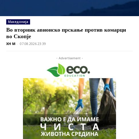
Македонија
Во вторник авионско прскање против комарци
во Скопје
XH M
-
07.08.2026 23:39
- Advertisement -