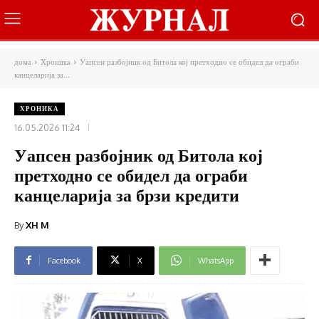
дома
Хроника
Уапсен разбојник од Битола кој претходно се обидел да ограби
канцеларија за...
ХРОНИКА
16.05.2026 11:24
Уапсен разбојник од Битола кој
претходно се обидел да ограби
канцеларија за брзи кредити
By
XH M
Facebook
X
WhatsApp