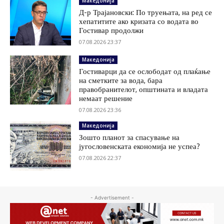
Македонија
Д-р Трајановски: По труењата, на ред се
хепатитите ако кризата со водата во
Гостивар продолжи
07.08.2026 23:37
Македонија
Гостиварци да се ослободат од плаќање
на сметките за вода, бара
правобранителот, општината и владата
немаат решение
07.08.2026 23:36
Македонија
Зошто планот за спасување на
југословенската економија не успеа?
07.08.2026 22:37
- Advertisement -