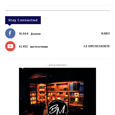
Stay Connected
КАКО
10,404
фанови
СЕ ПРЕТПЛАТИТЕ
61,453
претплатници
- Advertisement -