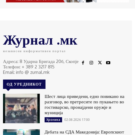
Журнал .мк
независен информативен портал
Адреса: 8 Ударна Бригада 20б, Скопје
Телефон: + 389 2 3217 815
Email: info @ zurnal.mk
ОД УРЕДНИКОТ
Шест лица приведени, едно повикано на
разговор, во претресите по пукањето во
гостиварско, пронајдени оружје и
муниција
02.08.2026 17:00
Хроника
Дебата на СДА Македонија: Европскиот