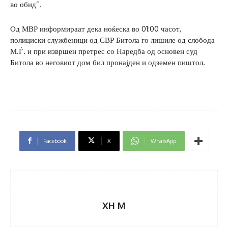
во обид”.
Од МВР информираат дека ноќеска во 01:00 часот,
полициски службеници од СВР Битола го лишиле од слобода
М.Ѓ. и при извршен претрес со Наредба од основен суд
Битола во неговиот дом бил пронајден и одземен пиштол.
Facebook
X
WhatsApp
XH M