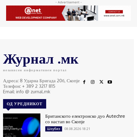
- Advertisement -
Журнал .мк
независен информативен портал
Адреса: 8 Ударна Бригада 20б, Скопје
Телефон: + 389 2 3217 815
Email: info @ zurnal.mk
ОД УРЕДНИКОТ
Британското електронско дуо Autechre
со настап во Скопје
08.08.2026 18:21
Шоубиз