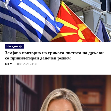
Македонија
Земјава повторно на грчката листата на држави
со привилегиран даночен режим
XH M
-
08.08.2026 23:20