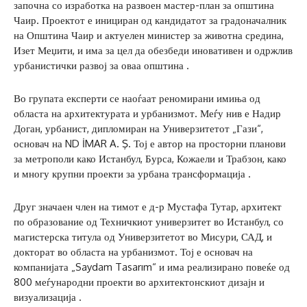
започна со изработка на развоен мастер-план за општина
Чаир. Проектот е инициран од кандидатот за градоначалник
на Општина Чаир и актуелен министер за животна средина,
Изет Меџити, и има за цел да обезбеди иновативен и одржлив
урбанистички развој за оваа општина .
Во групата експерти се наоѓаат реномирани имиња од
областа на архитектурата и урбанизмот. Меѓу нив е Надир
Доган, урбанист, дипломиран на Универзитетот „Гази“,
основач на ND İMAR A. Ş. Тој е автор на просторни планови
за метрополи како Истанбул, Бурса, Кожаели и Трабзон, како
и многу крупни проекти за урбана трансформација .
Друг значаен член на тимот е д-р Мустафа Тутар, архитект
по образование од Техничкиот универзитет во Истанбул, со
магистерска титула од Универзитетот во Мисури, САД, и
докторат во областа на урбанизмот. Тој е основач на
компанијата „Saydam Tasarım“ и има реализирано повеќе од
800 меѓународни проекти во архитектонскиот дизајн и
визуализација .