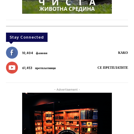
Stay Connected
КАКО
10,404
фанови
СЕ ПРЕТПЛАТИТЕ
61,453
претплатници
- Advertisement -