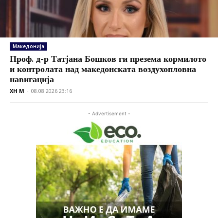
Македонија
Проф. д-р Татјана Бошков ги презема кормилото
и контролата над македонската воздухопловна
навигација
XH M
-
08.08.2026 23:16
- Advertisement -