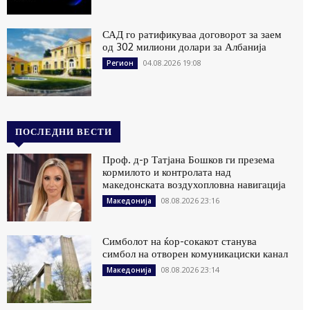
САД го ратификуваа договорот за заем
од 302 милиони долари за Албанија
04.08.2026 19:08
Регион
ПОСЛЕДНИ ВЕСТИ
Проф. д-р Татјана Бошков ги презема
кормилото и контролата над
македонската воздухопловна навигација
08.08.2026 23:16
Македонија
Симболот на ќор-сокакот станува
симбол на отворен комуникациски канал
08.08.2026 23:14
Македонија