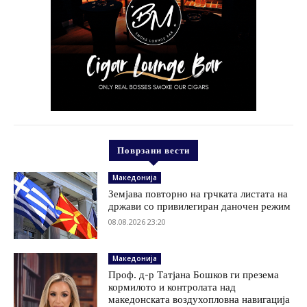
Поврзани вести
Македонија
Земјава повторно на грчката листата на
држави со привилегиран даночен режим
08.08.2026 23:20
Македонија
Проф. д-р Татјана Бошков ги презема
кормилото и контролата над
македонската воздухопловна навигација