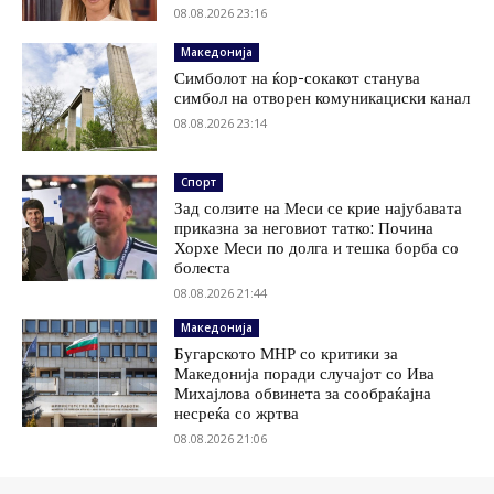
08.08.2026 23:16
Македонија
Симболот на ќор-сокакот станува
симбол на отворен комуникациски канал
08.08.2026 23:14
Спорт
Зад солзите на Меси се крие најубавата
приказна за неговиот татко: Почина
Хорхе Меси по долга и тешка борба со
болеста
08.08.2026 21:44
Македонија
Бугарското МНР со критики за
Македонија поради случајот со Ива
Михајлова обвинета за сообраќајна
несреќа со жртва
08.08.2026 21:06