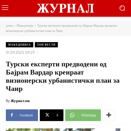
дома
Македонија
Турски експерти предводени од Бајрам Вардар креираат
визионерски урбанистички план за Чаир
МАКЕДОНИЈА
ТОП ВЕСТИ
01.09.2025 09:29
Турски експерти предводени од
Бајрам Вардар креираат
визионерски урбанистички план за
Чаир
By
Журнал.мк
Facebook
X
WhatsApp