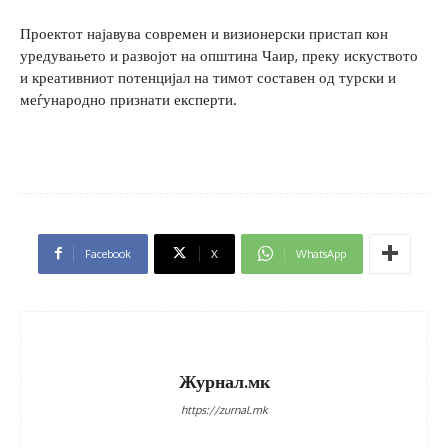
Проектот најавува современ и визионерски пристап кон
уредувањето и развојот на општина Чаир, преку искуството
и креативниот потенцијал на тимот составен од турски и
меѓународно признати експерти.
Facebook
X
WhatsApp
Журнал.мк
https://zurnal.mk