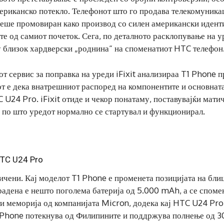
мериканско потекло. Телефонот што го продава телекомуника
еше промовиран како производ со силен американски иденти
 од самиот почеток. Сега, по деталното расклопување на у
у близок хардверски „роднина“ на споменатиот HTC телефон
 сервис за поправка на уреди iFixit анализираа T1 Phone п
т е дека внатрешниот распоред на компонентите и основнат
 U24 Pro. iFixit отиде и чекор понатаму, поставувајќи мати
 по што уредот нормално се стартувал и функционирал.
HTC U24 Pro
ничени. Кај моделот T1 Phone е променета позицијата на бли
градена е нешто поголема батерија од 5.000 mAh, а се споме
и меморија од компанијата Micron, додека кај HTC U24 Pro
1 Phone потекнува од Филипините и поддржува полнење од 3