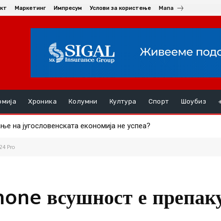
кт
Маркетинг
Импресум
Услови за користење
Мапа
омија
Хроника
Колумни
Култура
Спорт
Шоубиз
 на југословенската економија не успеа?
дмор
24 Pro
hone всушност е препак