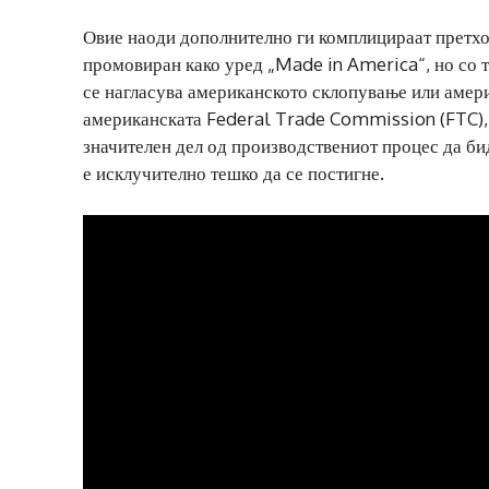
Овие наоди дополнително ги комплицираат претх
промовиран како уред „Made in America“, но со т
се нагласува американското склопување или амери
американската Federal Trade Commission (FTC), 
значителен дел од производствениот процес да би
е исклучително тешко да се постигне.