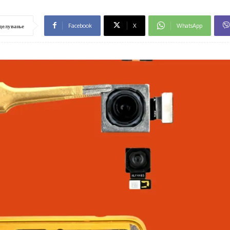
Facebook
X
WhatsApp
делување