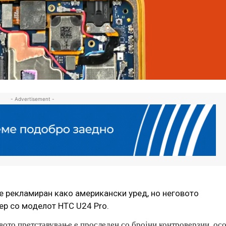
- Advertisement -
ше рекламиран како американски уред, но неговото
р со моделот HTC U24 Pro.
то претставување е проследен со бројни контроверзии, ос