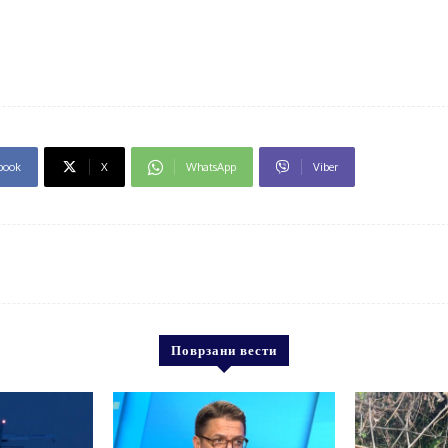
book
X
WhatsApp
Viber
Поврзани вести