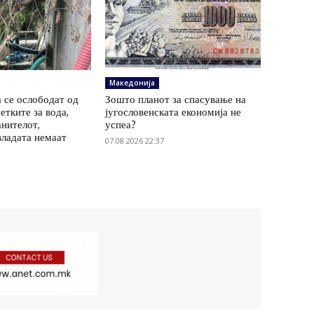
Македонија
 се ослободат од
Зошто планот за спасување на
етките за вода,
југословенската економија не
анителот,
успеа?
владата немаат
07.08.2026 22:37