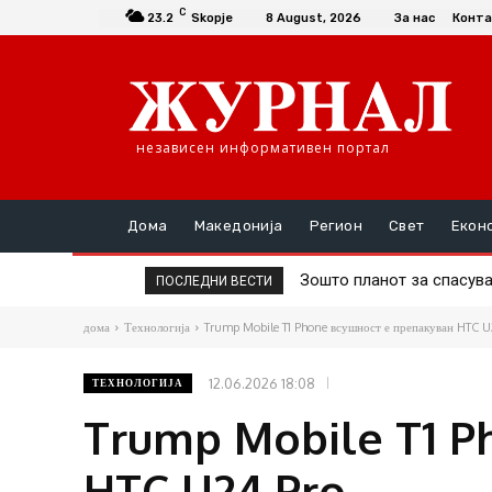
C
23.2
Skopje
8 August, 2026
За нас
Конта
независен информативен портал
Дома
Македонија
Регион
Свет
Екон
Зошто планот за спасување
Премиерот замина на о
ПОСЛЕДНИ ВЕСТИ
дома
Технологија
Trump Mobile T1 Phone всушност е препакуван HTC U
12.06.2026 18:08
ТЕХНОЛОГИЈА
Trump Mobile T1 P
HTC U24 Pro