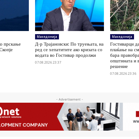
Македонија
Македонија
ко прскање
Д-р Трајановски: По труењата, на
Гостиварци да
Скопје
ред се хепатитите ако кризата со
плаќање на см
водата во Гостивар продолжи
бара правобр
општината и 
07.08.2026 23:37
решение
07.08.2026 23:36
- Advertisement -