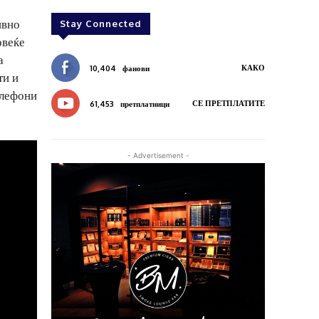
ивно
Stay Connected
овеќе
а
КАКО
10,404
фанови
ти и
елефони
СЕ ПРЕТПЛАТИТЕ
61,453
претплатници
- Advertisement -