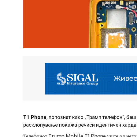
T1 Phone
, попознат како „Трамп телефон“, бе
расклопување покажа речиси идентичен хардве
Телефонот Trump Mobile T1 Phone уште од негово