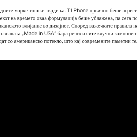
одните маркетиншки тврдења. T1 Phone првично беше агрес
екот на времето оваа формулација беше ублажена, па сега п
канското влијание во дизајнот. Според важечките правила н
ознаката „Made in USA“ бара речиси сите клучни компонен
дат со американско потекло, што кај современите паметни т