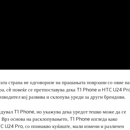
та страна не одговориле на прашањата поврзани со овие на
а, сè повеќе се претпоставува дека T1 Phone и HTC U24 Pr
водител кој развива и склопува уреди за други брендови.
дувал T1 Phone, но укажува дека уредот тешко може да се
. Врз основа на расклопувањето, T1 Phone изгледа како
C U24 Pro, со поинакво куќиште, мали измени и различен