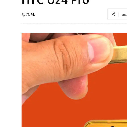
By
Л. М.
спо