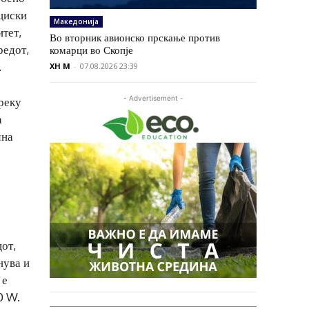
циски
Македонија
тет,
Во вторник авионско прскање против
редот,
комарци во Скопје
.
XH M
-
07.08.2026 23:39
- Advertisement -
реку
а
чна
цот,
нува и
 е
0 W.