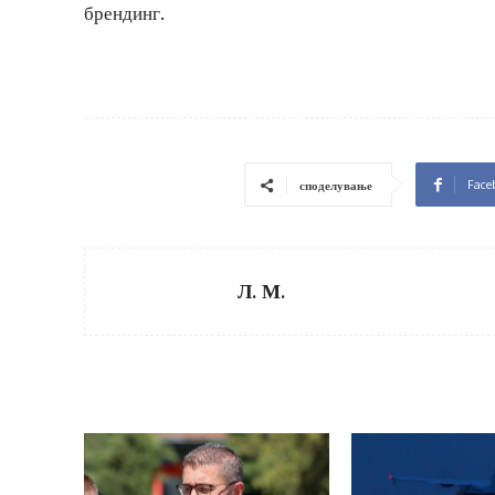
брендинг.
Face
споделување
Л. М.