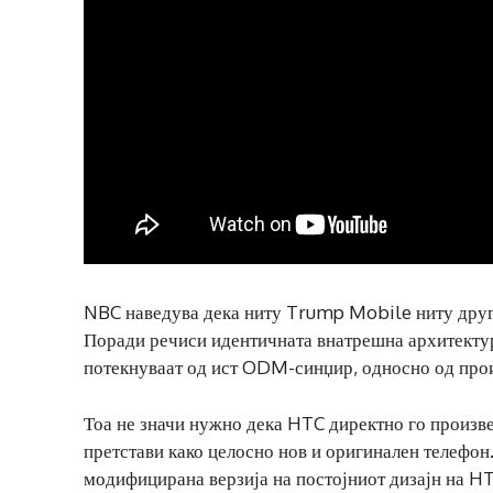
NBC наведува дека ниту Trump Mobile ниту друга
Поради речиси идентичната внатрешна архитектур
потекнуваат од ист ODM-синџир, односно од произ
Тоа не значи нужно дека HTC директно го произве
претстави како целосно нов и оригинален телефон
модифицирана верзија на постојниот дизајн на HT