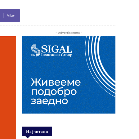
Viber
- Advertisement -
Најчитани