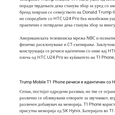
поради тврдењата дека станува збор за уред со а
бренд поврзан со семејството на Donald Trump б
но споредбите со HTC U24 Pro беа неизбежни уште
практично е потврдено дека станува збор за мног
Американската телевизиска мрежа NBC и познатиот
физичко расклопување и CT-скенирање. Заклучоко
конструкција се речиси идентични со оние кај HTC
плоча од HTC U24 Pro во куќиштето на T1 Phone,
Trump Mobile T1 Phone речиси е идентичен со 
Сепак, постојат одредени разлики, но тие се огра
различно се обликувани отворите за звучникот, в
различен добавувач на меморија. T1 Phone корист
присутна меморија од SK Hynix. Батеријата во T