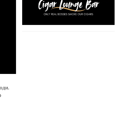
оди.
o