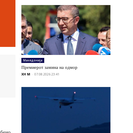
Македонија
Премиерот замина на одмор
XH M
-
07.08.2026 23:41
обено