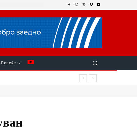
+Повеќе
уван