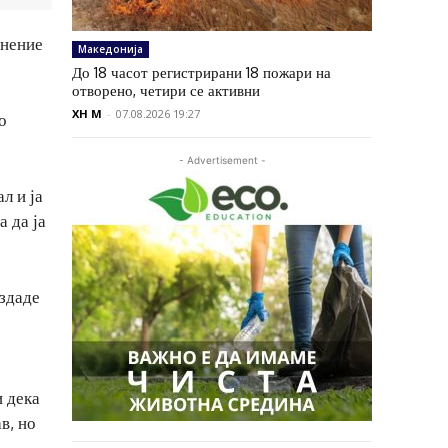
инение
Македонија
До 18 часот регистрирани 18 пожари на
отворено, четири се активни
XH M
-
07.08.2026 19:27
о
- Advertisement -
л и ја
 да ја
издаде
и дека
в, но