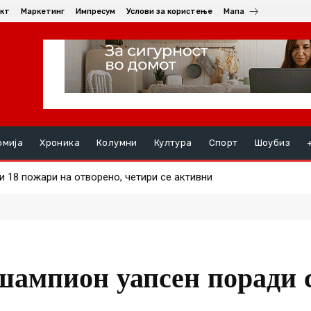
кт
Маркетинг
Импресум
Услови за користење
Мапа
омија
Хроника
Колумни
Култура
Спорт
Шоубиз
18 пожари на отворено, четири се активни
анец уапсен во Кратово – возел без да има положено
шампион уапсен поради 