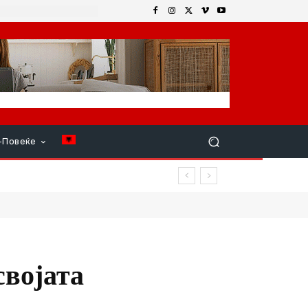
+Повеќе
својата