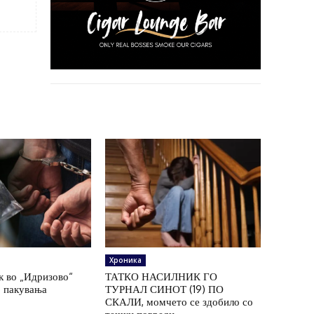
Хроника
к во „Идризово“
ТАТКО НАСИЛНИК ГО
7 пакувања
ТУРНАЛ СИНОТ (19) ПО
СКАЛИ, момчето се здобило со