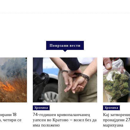
Поврзани вести
Хроника
Хроника
рирани 18
74-годишен кривопаланчанец
Кај затворени
, четири се
уапсен во Кратово – возел без да
пронајдени 2
има положено
марихуана