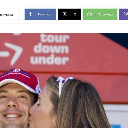
Facebook
X
WhatsApp
делување