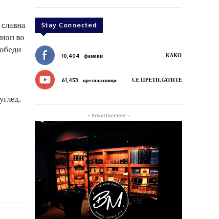
 славна
Stay Connected
пион во
победи
КАКО
10,404
фанови
СЕ ПРЕТПЛАТИТЕ
61,453
претплатници
углед.
- Advertisement -