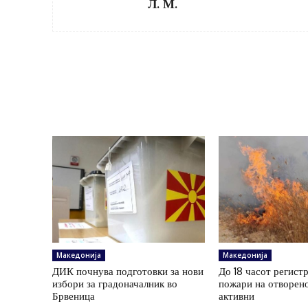
Л. М.
Македонија
Македонија
ДИК почнува подготовки за нови
До 18 часот регист
избори за градоначалник во
пожари на отворено
Брвеница
активни