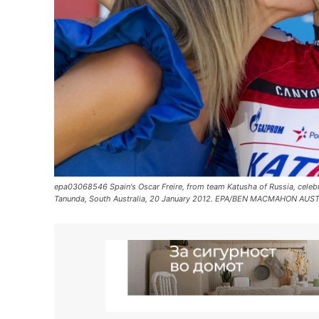
epa03068546 Spain's Oscar Freire, from team Katusha of Russia, celebra
Tanunda, South Australia, 20 January 2012. EPA/BEN MACMAHON A