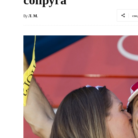
By
Л. М.
спо