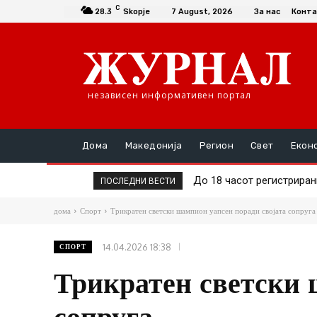
C
28.3
Skopje
7 August, 2026
За нас
Конта
независен информативен портал
Дома
Македонија
Регион
Свет
Екон
До 18 часот регистрирани 
74-годишен кривопаланч
ПОСЛЕДНИ ВЕСТИ
дома
Спорт
Трикратен светски шампион уапсен поради својата сопруга
14.04.2026 18:38
СПОРТ
Трикратен светски 
сопруга