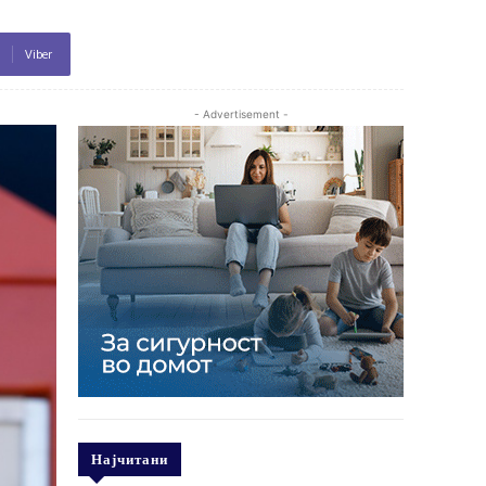
Viber
- Advertisement -
Најчитани