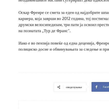
Оскар Фреире се смета за еден од најдобрите шпан
кариера, која заврши во 2012 година, тој постигна
друмски велосипедизам, три пати ја освоил прес
на познатата „Тур де Франс“.
Иако е во пензија повеќе од една деценија, Фреире
полициско досие и обвинувањата за следење и пр
Face
споделување