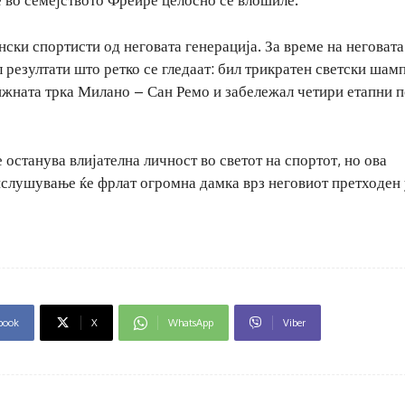
ски спортисти од неговата генерација. За време на неговата
л резултати што ретко се гледаат: бил трикратен светски шам
тижната трка Милано – Сан Ремо и забележал четири етапни 
 останува влијателна личност во светот на спортот, но ова
ислушување ќе фрлат огромна дамка врз неговиот претходен 
book
X
WhatsApp
Viber