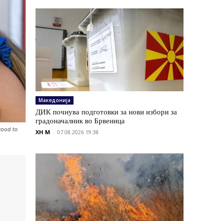
Македонија
ДИК почнува подготовки за нови избори за
градоначалник во Брвеница
wood to
XH M
-
07.08.2026 19:38