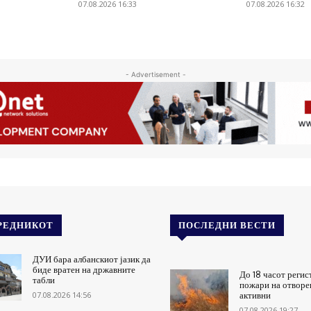
07.08.2026 16:33
07.08.2026 16:32
- Advertisement -
РЕДНИКОТ
ПОСЛЕДНИ ВЕСТИ
ДУИ бара албанскиот јазик да
биде вратен на државните
До 18 часот регис
табли
пожари на отворен
07.08.2026 14:56
активни
07.08.2026 19:27