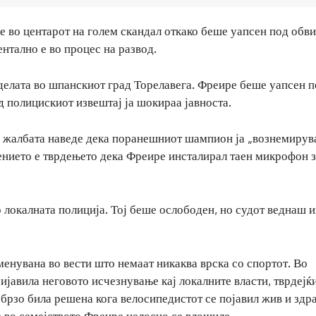
е во центарот на голем скандал откако беше уапсен под обв
ентално е во процес на развод.
делата во шпанскиот град Торелавега. Фреире беше уапсен п
д полицискиот извештај ја шокираа јавноста.
во жалбата наведе дека поранешниот шампион ја „вознемирува
ението е тврдењето дека Фреире инсталирал таен микрофон за
 локалната полиција. Тој беше ослободен, но судот веднаш 
оменувана во вести што немаат никаква врска со спортот. Во
јавила неговото исчезнување кај локалните власти, тврдејќ
 брзо била решена кога велосипедистот се појавил жив и здра
 во семејството Фреире целосно се влошиле.