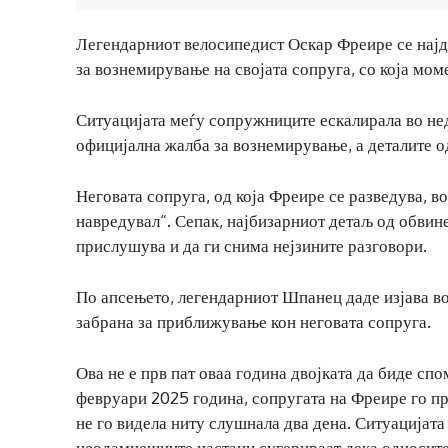
Легендарниот велосипедист Оскар Фреире се најд
за вознемирување на својата сопруга, со која мом
Ситуацијата меѓу сопружниците ескалирала во не
официјална жалба за вознемирување, а деталите о
Неговата сопруга, од која Фреире се разведува, 
навредувал“. Сепак, најбизарниот детаљ од обвин
прислушува и да ги снима нејзините разговори.
По апсењето, легендарниот Шпанец даде изјава во
забрана за приближување кон неговата сопруга.
Ова не е прв пат оваа година двојката да биде сп
февруари 2025 година, сопругата на Фреире го при
не го видела ниту слушнала два дена. Ситуацијата
неодамнешните настани сугерираат дека односите