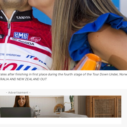
tes after finishing in first place during the fourth stage of the Tour Down Under, Nor
USTRALIA AND NEW ZEALAND OUT
- Advertisement -