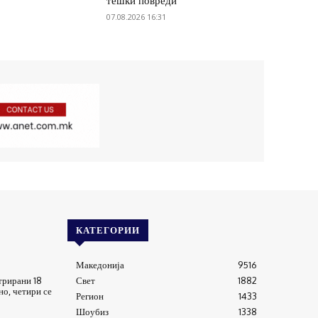
тешки повреди
07.08.2026 16:31
КАТЕГОРИИ
Македонија
9516
трирани 18
Свет
1882
о, четири се
Регион
1433
Шоубиз
1338