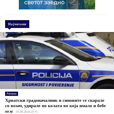
Најчитани
Регион
Хрватски градоначалник и синовите се скарале
со возач, удирале по колата во која имало и бебе
XH M
-
05.08.2026 23:15