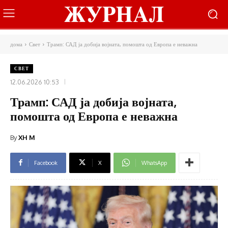
дома
Свет
Трамп: САД ја добија војната, помошта од Европа е неважна
СВЕТ
12.06.2026 10:53
Трамп: САД ја добија војната,
помошта од Европа е неважна
By
XH M
Facebook
X
WhatsApp