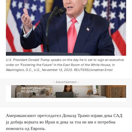
U.S. President Donald Trump speaks on the day he is set to sign an executive
order on "Fostering the Future" in the East Room of the White House, in
Washington, D.C., U.S., November 13, 2025. REUTERS/Jonathan Ernst
- Advertisement -
Американскиот претседател Доналд Трамп изјави дека САД
ја добија војната во Иран и дека за тоа не им е потребна
помошта од Европа.