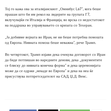
Тој го кажа ова за италијанскиот „Омнибус La7“, кога беше
прашан што би им рекол на лидерите на групата Г7,
вклучувајќи ги Италија и Франција, во врска со недостатокот
на поддршка во управувањето со кризата со Техеран.
„Ја добивме војната во Иран, не ни беше потребна помошта
од Европа. Нивната помош беше неважна“, рече Трамп.
Во четвртокот, Трамп изјави дека очекува договорот со Иран
да биде потпишан во наредните денови, дека „документите
се блиску до нивната конечна форма“ и дека церемонијата
може да се одржи „некаде во Европа“ и дека на неа ќе
присуствува потпретседателот на САД, Џ.Д. Венс.