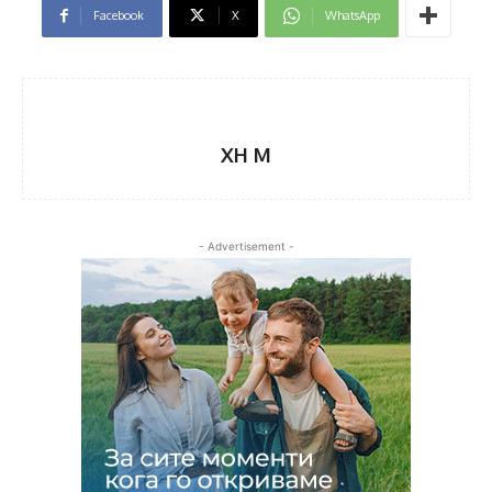
Facebook
X
WhatsApp
XH M
- Advertisement -