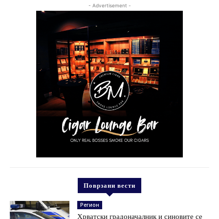
- Advertisement -
Поврзани вести
Регион
Хрватски градоначалник и синовите се