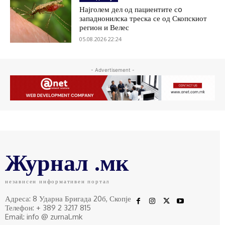
Најголем дел од пациентите сo
западнонилска треска се од Скопскиот
регион и Велес
05.08.2026 22:24
- Advertisement -
Журнал .мк
независен информативен портал
Адреса: 8 Ударна Бригада 20б, Скопје
Телефон: + 389 2 3217 815
Email: info @ zurnal.mk