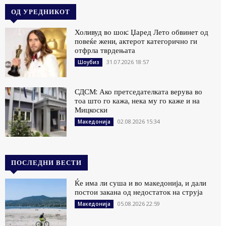
ОД УРЕДНИКОТ
Холивуд во шок: Џаред Лето обвинет од
повеќе жени, актерот категорично ги
отфрла тврдењата
31.07.2026 18:57
Шоубиз
СДСМ: Ако претседателката верува во
тоа што го кажа, нека му го каже и на
Мицкоски
02.08.2026 15:34
Македонија
ПОСЛЕДНИ ВЕСТИ
Ќе има ли суша и во македонија, и дали
постои закана од недостаток на струја
05.08.2026 22:59
Македонија