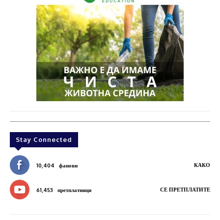
Stay Connected
КАКО
10,404
фанови
СЕ ПРЕТПЛАТИТЕ
61,453
претплатници