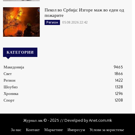
Пекол во Србија: Изгоре маж во еден од
пожарите
05.08.2026 22:42
Регион
КАТЕГОРИИ
Македонија
9465
Свет
1866
Регион
1422
Шоубиз
1328
Хроника
1296
Спорт
1208
Журнал .мк © - 2025 // Develped by Anet.com.mk
За нас
Контакт
Маркетинг
Импресум
Услови за користење