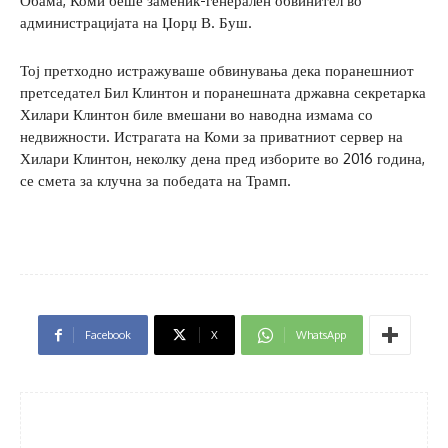
Обама, Коми беше заменик-генерален обвинител во
администрацијата на Џорџ В. Буш.
Тој претходно истражуваше обвинувања дека поранешниот
претседател Бил Клинтон и поранешната државна секретарка
Хилари Клинтон биле вмешани во наводна измама со
недвижности. Истрагата на Коми за приватниот сервер на
Хилари Клинтон, неколку дена пред изборите во 2016 година,
се смета за клучна за победата на Трамп.
Facebook
X
WhatsApp