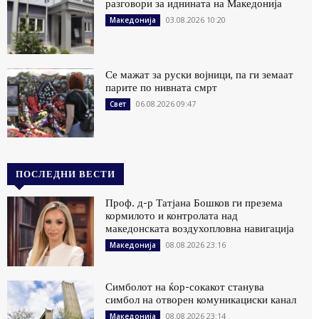
разговори за иднината на Македонија
03.08.2026 10:20
Македонија
Се мажат за руски војници, па ги земаат
парите по нивната смрт
06.08.2026 09:47
Свет
ПОСЛЕДНИ ВЕСТИ
Проф. д-р Татјана Бошков ги презема
кормилото и контролата над
македонската воздухопловна навигација
08.08.2026 23:16
Македонија
Симболот на ќор-сокакот станува
симбол на отворен комуникациски канал
08.08.2026 23:14
Македонија