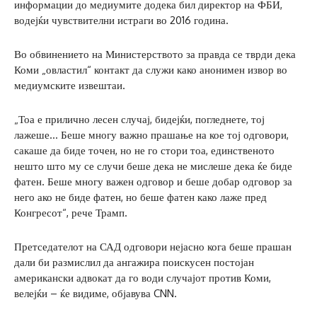
информации до медиумите додека бил директор на ФБИ,
водејќи чувствителни истраги во 2016 година.
Во обвинението на Министерството за правда се тврди дека
Коми „овластил“ контакт да служи како анонимен извор во
медиумските извештаи.
„Тоа е прилично лесен случај, бидејќи, погледнете, тој
лажеше… Беше многу важно прашање на кое тој одговори,
сакаше да биде точен, но не го стори тоа, единственото
нешто што му се случи беше дека не мислеше дека ќе биде
фатен. Беше многу важен одговор и беше добар одговор за
него ако не биде фатен, но беше фатен како лаже пред
Конгресот“, рече Трамп.
Претседателот на САД одговори нејасно кога беше прашан
дали би размислил да ангажира поискусен постојан
американски адвокат да го води случајот против Коми,
велејќи – ќе видиме, објавува CNN.