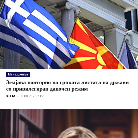
Македонија
Земјава повторно на грчката листата на држави
со привилегиран даночен режим
XH M
-
08.08.2026 23:20