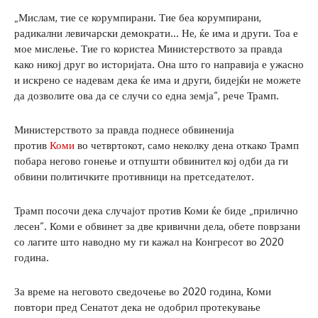
„Мислам, тие се корумпирани. Тие беа корумпирани,
радикални левичарски демократи… Не, ќе има и други. Тоа е
мое мислење. Тие го користеа Министерството за правда
како никој друг во историјата. Она што го направија е ужасно
и искрено се надевам дека ќе има и други, бидејќи не можете
да дозволите ова да се случи со една земја“, рече Трамп.
Министерството за правда поднесе обвиненија
против
Коми
во четвртокот, само неколку дена откако Трамп
побара негово гонење и отпушти обвинител кој одби да ги
обвини политичките противници на претседателот.
Трамп посочи дека случајот против Коми ќе биде „прилично
лесен“. Коми е обвинет за две кривични дела, обете поврзани
со лагите што наводно му ги кажал на Конгресот во 2020
година.
За време на неговото сведочење во 2020 година, Коми
повтори пред Сенатот дека не одобрил протекување