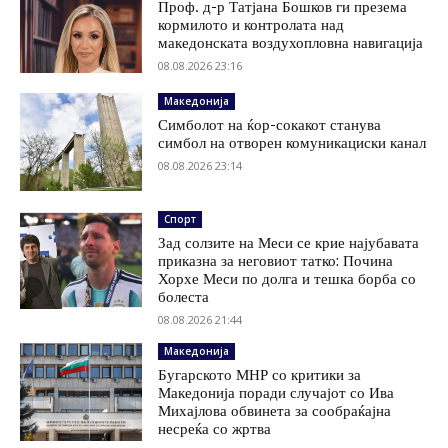
Проф. д-р Татјана Бошков ги презема
кормилото и контролата над
македонската воздухопловна навигација
08.08.2026 23:16
Македонија
Симболот на ќор-сокакот станува
симбол на отворен комуникациски канал
08.08.2026 23:14
Спорт
Зад солзите на Меси се крие најубавата
приказна за неговиот татко: Почина
Хорхе Меси по долга и тешка борба со
болеста
08.08.2026 21:44
Македонија
Бугарското МНР со критики за
Македонија поради случајот со Ива
Михајлова обвинета за сообраќајна
несреќа со жртва