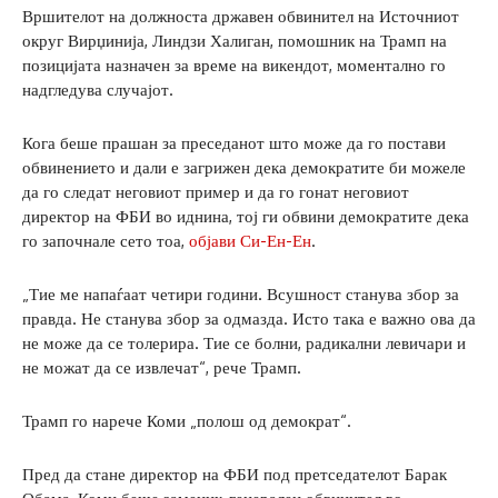
Вршителот на должноста државен обвинител на Источниот
округ Вирџинија, Линдзи Халиган, помошник на Трамп на
позицијата назначен за време на викендот, моментално го
надгледува случајот.
Кога беше прашан за преседанот што може да го постави
обвинението и дали е загрижен дека демократите би можеле
да го следат неговиот пример и да го гонат неговиот
директор на ФБИ во иднина, тој ги обвини демократите дека
го започнале сето тоа,
објави Си-Ен-Ен
.
„Тие ме напаѓаат четири години. Всушност станува збор за
правда. Не станува збор за одмазда. Исто така е важно ова да
не може да се толерира. Тие се болни, радикални левичари и
не можат да се извлечат“, рече Трамп.
Трамп го нарече Коми „полош од демократ“.
Пред да стане директор на ФБИ под претседателот Барак