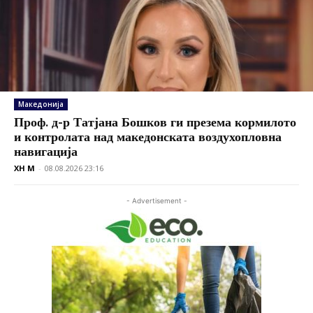
Македонија
Проф. д-р Татјана Бошков ги презема кормилото
и контролата над македонската воздухопловна
навигација
XH M
-
08.08.2026 23:16
- Advertisement -