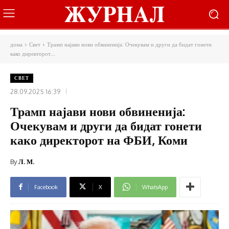
дома
Свет
Трамп најави нови обвиненија: Очекувам и други да бидат гонети
како директорот...
СВЕТ
28.09.2025 16:39
Трамп најави нови обвиненија:
Очекувам и други да бидат гонети
како директорот на ФБИ, Коми
By
Л. М.
Facebook
X
WhatsApp