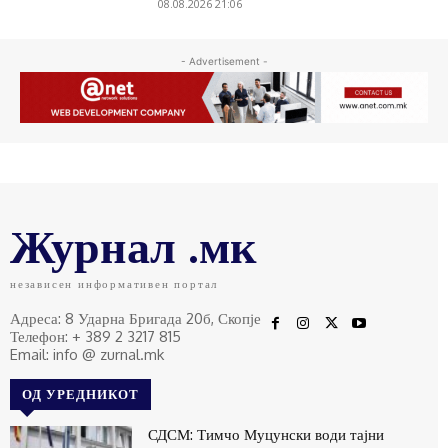
08.08.2026 21:06
- Advertisement -
Журнал .мк
независен информативен портал
Адреса: 8 Ударна Бригада 20б, Скопје
Телефон: + 389 2 3217 815
Email: info @ zurnal.mk
ОД УРЕДНИКОТ
СДСМ: Тимчо Муцунски води тајни