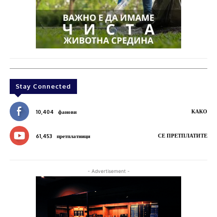
Stay Connected
КАКО
10,404
фанови
СЕ ПРЕТПЛАТИТЕ
61,453
претплатници
- Advertisement -