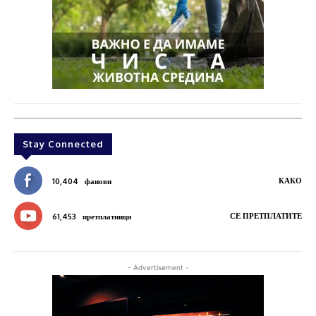
Stay Connected
КАКО
10,404
фанови
СЕ ПРЕТПЛАТИТЕ
61,453
претплатници
- Advertisement -