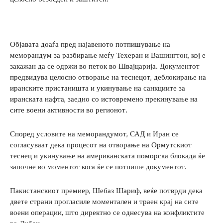
Објавата доаѓа пред најавеното потпишување на
меморандум за разбирање меѓу Техеран и Вашингтон, кој е
закажан да се одржи во петок во Швајцарија. Документот
предвидува целосно отворање на теснецот, деблокирање на
иранските пристаништа и укинување на санкциите за
иранската нафта, заедно со истовремено прекинување на
сите воени активности во регионот.
Според условите на меморандумот, САД и Иран се
согласуваат дека процесот на отворање на Ормутскиот
теснец и укинување на американската поморска блокада ќе
започне во моментот кога ќе се потпише документот.
Пакистанскиот премиер, Шебаз Шариф, веќе потврди дека
двете страни прогласиле моментален и траен крај на сите
воени операции, што директно се однесува на конфликтите