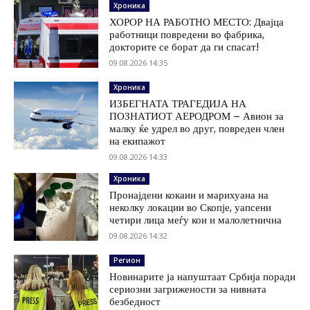
Хроника
ХОРОР НА РАБОТНО МЕСТО: Двајца
работници повредени во фабрика,
докторите се борат да ги спасат!
09.08.2026 14:35
Хроника
ИЗБЕГНАТА ТРАГЕДИЈА НА
ПОЗНАТИОТ АЕРОДРОМ – Авион за
малку ќе удрел во друг, повреден член
на екипажот
09.08.2026 14:33
Хроника
Пронајдени кокаин и марихуана на
неколку локации во Скопје, уапсени
четири лица меѓу кои и малолетнична
09.08.2026 14:32
Регион
Новинарите ја напуштаат Србија поради
сериозни загрижености за нивната
безбедност