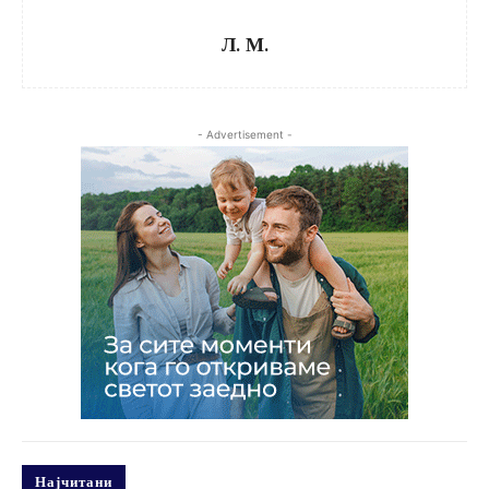
Л. М.
- Advertisement -
Најчитани