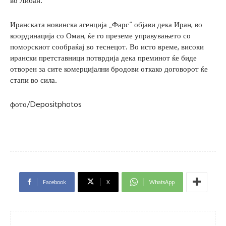
во Либан.
Иранската новинска агенција „Фарс“ објави дека Иран, во
координација со Оман, ќе го преземе управувањето со
поморскиот сообраќај во теснецот. Во исто време, високи
ирански претставници потврдија дека преминот ќе биде
отворен за сите комерцијални бродови откако договорот ќе
стапи во сила.
фото/Depositphotos
Facebook
X
WhatsApp