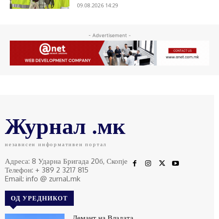
09.08.2026 14:29
- Advertisement -
Журнал .мк
независен информативен портал
Адреса: 8 Ударна Бригада 20б, Скопје
Телефон: + 389 2 3217 815
Email: info @ zurnal.mk
ОД УРЕДНИКОТ
Демант на Владата