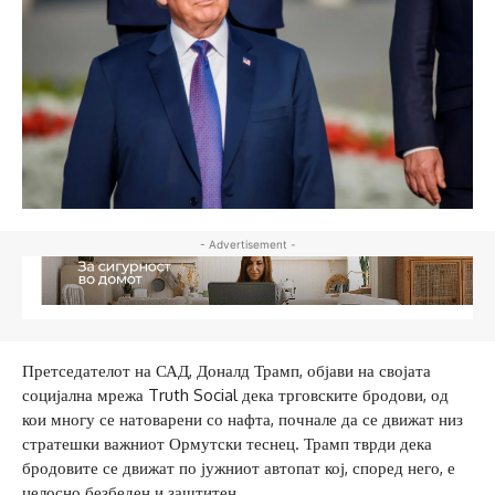
- Advertisement -
Претседателот на САД, Доналд Трамп, објави на својата
социјална мрежа Truth Social дека трговските бродови, од
кои многу се натоварени со нафта, почнале да се движат низ
стратешки важниот Ормутски теснец. Трамп тврди дека
бродовите се движат по јужниот автопат кој, според него, е
целосно безбеден и заштитен.