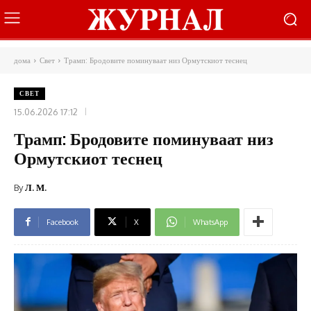
дома
Свет
Трамп: Бродовите поминуваат низ Ормутскиот теснец
СВЕТ
15.06.2026 17:12
Трамп: Бродовите поминуваат низ
Ормутскиот теснец
By
Л. М.
Facebook
X
WhatsApp