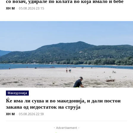
со возач, удирале по колата во која имало и бебе
XH M
-
05.08.2026 23:15
Македонија
Ќе има ли суша и во македонија, и дали постои
закана од недостаток на струја
XH M
-
05.08.2026 22:59
- Advertisement -