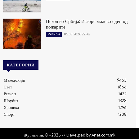
Пекол во Србија: Изгоре маж во еден од
пожарите
05.08.2026 22:42
Регион
КАТЕГОРИИ
Македонија
9465
Свет
1866
Регион
1422
Шоубиз
1328
Хроника
1296
Спорт
1208
Журнал .мк © - 2025 // Develped by Anet.com.mk