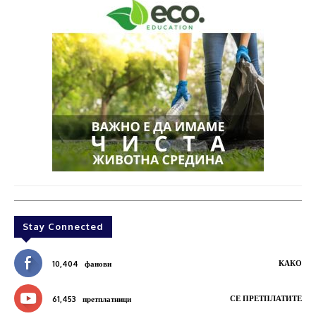
Stay Connected
КАКО
10,404
фанови
СЕ ПРЕТПЛАТИТЕ
61,453
претплатници