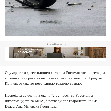
- Advertisement -
Осумдесет и деветгодишен жител на Росоман загина вечерва
во тешка сообраќајна несреќа на регионалниот пат Градско –
Прилеп, откако во него удрило товарно возило.
Несреќата се случила околу 18:55 часот во Росоман, а
информацијата за МИА ја потврди портпаролката на СВР
Велес, Ана Милевска Ѓеоргиева.