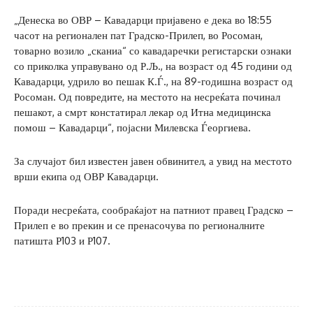
„Денеска во ОВР – Кавадарци пријавено е дека во 18:55
часот на регионален пат Градско-Прилеп, во Росоман,
товарно возило „сканиа“ со кавадаречки регистарски ознаки
со приколка управувано од Р.Љ., на возраст од 45 години од
Кавадарци, удрило во пешак К.Ѓ., на 89-годишна возраст од
Росоман. Од повредите, на местото на несреќата починал
пешакот, а смрт констатирал лекар од Итна медицинска
помош – Кавадарци“, појасни Милевска Ѓеоргиева.
За случајот бил известен јавен обвинител, а увид на местото
врши екипа од ОВР Кавадарци.
Поради несреќата, сообраќајот на патниот правец Градско –
Прилеп е во прекин и се пренасочува по регионалните
патишта Р103 и Р107.