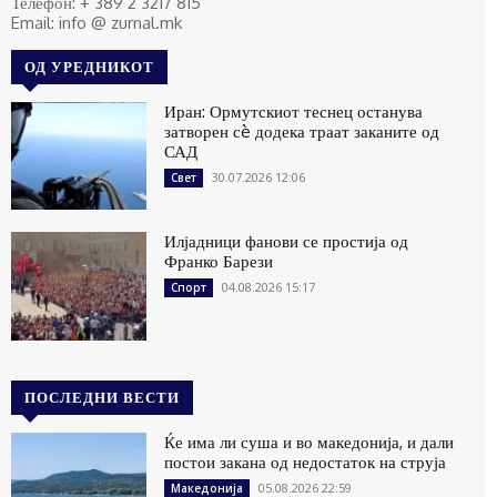
Телефон: + 389 2 3217 815
Email: info @ zurnal.mk
ОД УРЕДНИКОТ
Иран: Ормутскиот теснец останува
затворен сè додека траат заканите од
САД
30.07.2026 12:06
Свет
Илјадници фанови се простија од
Франко Барези
04.08.2026 15:17
Спорт
ПОСЛЕДНИ ВЕСТИ
Ќе има ли суша и во македонија, и дали
постои закана од недостаток на струја
05.08.2026 22:59
Македонија