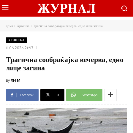
дома
Хроника
Трагична сообраќајка вечерва, едно лице загина
ХРОНИКА
11.05.2026 21:53
Трагична сообраќајка вечерва, едно
лице загина
By
XH M
Facebook
X
WhatsApp