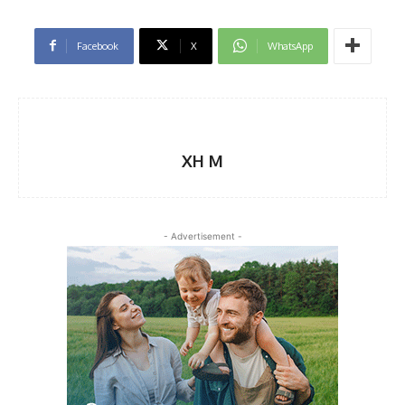
Facebook
X
WhatsApp
XH M
- Advertisement -