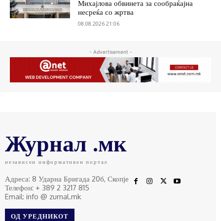
Михајлова обвинета за сообраќајна
несреќа со жртва
08.08.2026 21:06
- Advertisement -
Журнал .мк
независен информативен портал
Адреса: 8 Ударна Бригада 20б, Скопје
Телефон: + 389 2 3217 815
Email: info @ zurnal.mk
ОД УРЕДНИКОТ