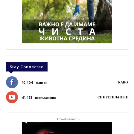
Stay Connected
КАКО
10,404
фанови
СЕ ПРЕТПЛАТИТЕ
61,453
претплатници
- Advertisement -