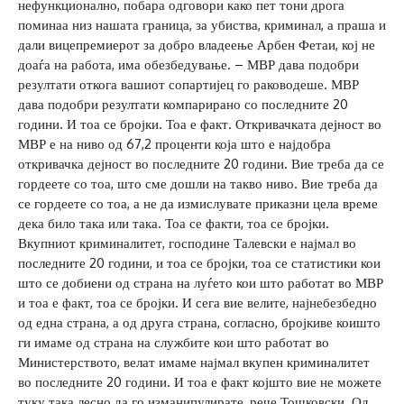
нефункционално, побара одговори како пет тони дрога
поминаа низ нашата граница, за убиства, криминал, а праша и
дали вицепремиерот за добро владеење Арбен Фетаи, кој не
доаѓа на работа, има обезбедување. – МВР дава подобри
резултати откога вашиот сопартијец го раководеше. МВР
дава подобри резултати компарирано со последните 20
години. И тоа се бројки. Тоа е факт. Откривачката дејност во
МВР е на ниво од 67,2 проценти која што е најдобра
откривачка дејност во последните 20 години. Вие треба да се
гордеете со тоа, што сме дошли на такво ниво. Вие треба да
се гордеете со тоа, а не да измислувате приказни цела време
дека било така или така. Тоа се факти, тоа се бројки.
Вкупниот криминалитет, господине Талевски е најмал во
последните 20 години, и тоа се бројки, тоа се статистики кои
што се добиени од страна на луѓето кои што работат во МВР
и тоа е факт, тоа се бројки. И сега вие велите, најнебезбедно
од една страна, а од друга страна, согласно, бројкиве коишто
ги имаме од страна на службите кои што работат во
Министерството, велат имаме најмал вкупен криминалитет
во последните 20 години. И тоа е факт којшто вие не можете
туку така лесно да го изманипулирате, рече Тошковски. Од