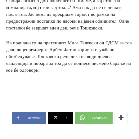
Србија согласно договорот што го имаме, а кој стои зад
компанијата, кој стои зад тоа…? Ама пак да не се чешате
после тоа. Јас нема да прекршам тајност во рамки на
предистражни постапки по насоки на јавен обвинител. Овие
постапки ќе завршат еден ден, рече Тошковски.
На прашањето на пратеникот Миле Талевски од СДСМ за тоа
дали вицепремиерот Арбен Фетаи користи службено
обезбедување, Тошковски рече дека не води дневна
евиденција и побара за тоа да се поднесе писмено барање на
кое ќе одговори.
Facebook
X
WhatsApp