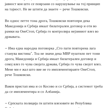
јавност кои што се поврзани со нарушување на тој принцип
на тајност. Не ве штити да знаете – рече Тошковски.
Во однос петте тона дрога, Тошковски повтопри дека
Македонија и Србија имаат билатерален договор и оти во
рамки на ОнеСтоп, Србија го контролира нејзиниот влез во
државата.
– Има една народна поговорка „Сто пати повторена лага
станува вистина“. Тоа не значи дека МВР пуштило пет тони
дрога, Македонија и Србија имаат билатерален договор и
секој влез го чува својата држава, Србија го чува својот влез.
Мене ми е жал што вие не го имплементиравте ОнеСтоп,
рече Тошковски.
Ваков пристап има и со Косово и со Србија, а системот треба
да се имплементира и со Албанија.
– Српската полиција ги штити влезовите во Република