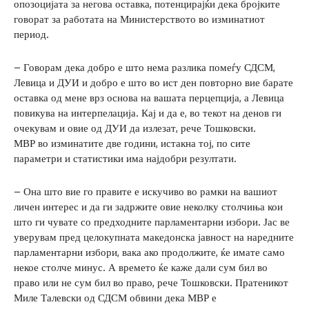
опозоцијата за негова оставка, потенцирајќи дека бројките
говорат за работата на Министерството во изминатиот
период.
– Говорам дека добро е што нема разлика помеѓу СДСМ,
Левица и ДУИ и добро е што во ист ден повторно вие барате
оставка од мене врз основа на вашата перцепција, а Левица
повикува на интерпелација. Кај и да е, во текот на денов ги
очекувам и овие од ДУИ да излезат, рече Тошковски.
МВР во изминатите две години, истакна тој, по сите
параметри и статистики има најдобри резултати.
– Она што вие го правите е искучиво во рамки на вашиот
личен интерес и да ги задржите овие неколку столчиња кои
што ги чувате со предходните парламентарни избори. Јас ве
уверувам пред целокупната македонска јавност на наредните
парламентарни избори, вака ако продолжите, ќе имате само
некое столче минус. А времето ќе каже дали сум бил во
право или не сум бил во право, рече Тошковски. Пратеникот
Миле Талевски од СДСМ обвини дека МВР е