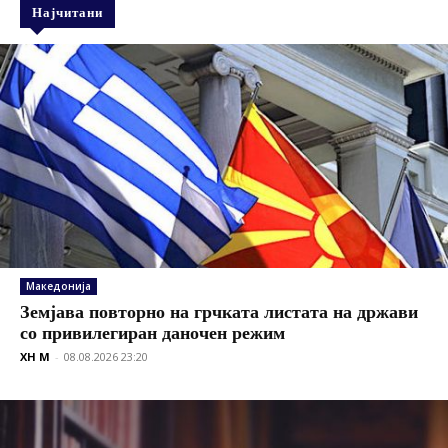
Најчитани
Македонија
Земјава повторно на грчката листата на држави
со привилегиран даночен режим
XH M
-
08.08.2026 23:20