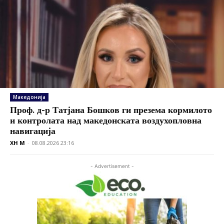
Македонија
Проф. д-р Татјана Бошков ги презема кормилото
и контролата над македонската воздухопловна
навигација
XH M
-
08.08.2026 23:16
- Advertisement -