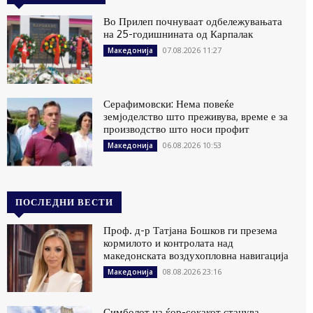
Во Прилеп почнуваат одбележувањата
на 25-годишнината од Карпалак
07.08.2026 11:27
Македонија
Серафимовски: Нема повеќе
земјоделство што преживува, време е за
производство што носи профит
06.08.2026 10:53
Македонија
ПОСЛЕДНИ ВЕСТИ
Проф. д-р Татјана Бошков ги презема
кормилото и контролата над
македонската воздухопловна навигација
08.08.2026 23:16
Македонија
Симболот на ќор-сокакот станува