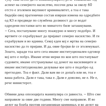
аспект на семејното насислтво, посочи дека за околу 60
отсто е зголемен вкупниот криминалитет, а тоа е така
бидејќи овој пратенички состав изврши измена на одредбите
од КЗ и предвиде по службена должност да се водат
одредени постапки што во минатото биле заташкувани.
– Сега, постапуваме многу поажурно и многу подобро. И
жртвите се охрабруваат да пријават семејно насилство. И ги
охрабрувам и во иднина. Секој еден кој е жртва на семејно
насилство да го пријави. И да, овие бројки ќе се зголемуваат.
Зошто, заради тоа што сега имаме институционален одговор
кој што е побрз. Имаме итни мерки по кои што постапуваат
судовите, имаме отстранување од домот на насилниците и
имаме институционално делување кое што е подобро од
претходно. Тоа е факт. Дали вам ви се допаѓа или не, тоа е
ваша работа. Дали е така, така е. Дали е доволно, не е. Не е,
рече министерот.
Обвини дека опозоцијата манипулира со јавноста. – Што сме
направиле за овие две години. Многу сме направиле. И во
делот на борба против организиран криминал, и во делот на