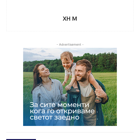
XH M
- Advertisement -