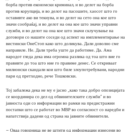
борба против економски криминал, и во делот на борба
против корупција, и во делот на пасошите, хаосот што го
оставивте ако ви текнува, и во делот на сето она кое што
значи сообраќај, и во делот на она кое што значи управни
служби, и во делот на она кое што значи склучување на
договори со нашите соседи од аспект на имплементирање на
вистински ОнеСтоп како што доликува. Дали доволно сме
направиле. Не. Дали треба уште да работиме. Да. Ама
народот гледа дека има огромна разлика од тоа што вие го
правивте до тоа што ние го правиме денес. Се откриваат
милионски скандали кои што биле злоупотребувани, народни
пари од претходно, рече Тошковски.
Тој забалежа дека не му е јасно „како така добро опозицијата
се координира со дел од обвинителските служби“ и во
јавноста оди со информации во рамки на предистражни
постапки што се работат во МВР во согласност со наредби и
напатствија дадени од страна на јавните обвинители.
– Оваа говорница не ве штити од информации изнесени во