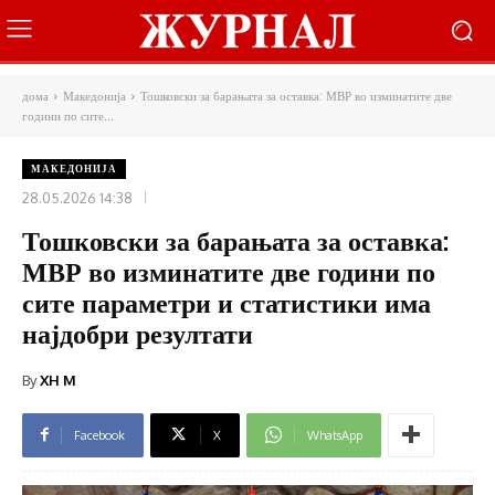
дома
Македонија
Тошковски за барањата за оставка: МВР во изминатите две
години по сите...
МАКЕДОНИЈА
28.05.2026 14:38
Тошковски за барањата за оставка:
МВР во изминатите две години по
сите параметри и статистики има
најдобри резултати
By
XH M
Facebook
X
WhatsApp