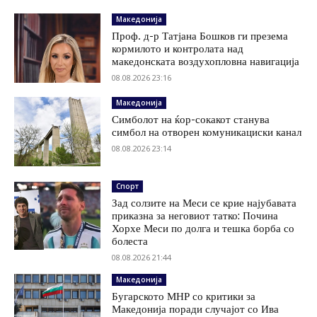
Македонија
Проф. д-р Татјана Бошков ги презема
кормилото и контролата над
македонската воздухопловна навигација
08.08.2026 23:16
Македонија
Симболот на ќор-сокакот станува
симбол на отворен комуникациски канал
08.08.2026 23:14
Спорт
Зад солзите на Меси се крие најубавата
приказна за неговиот татко: Почина
Хорхе Меси по долга и тешка борба со
болеста
08.08.2026 21:44
Македонија
Бугарското МНР со критики за
Македонија поради случајот со Ива