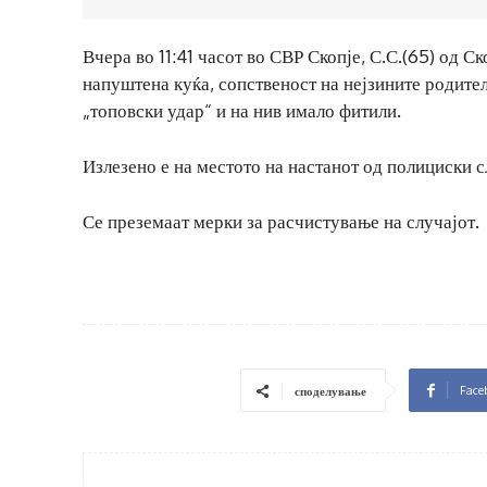
Вчера во 11:41 часот во СВР Скопје, С.С.(65) од С
напуштена куќа, сопственост на нејзините родите
„топовски удар“ и на нив имало фитили.
Излезено е на местото на настанот од полициски 
Се преземаат мерки за расчистување на случајот.
Face
споделување