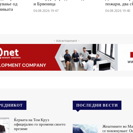
жување од
и Брвеница
пожари, два с
нињата
06.08.2026 19:47
06.08.2026 19:40
- Advertisement -
РЕДНИКОТ
ПОСЛЕДНИ ВЕСТИ
Ќерката на Том Круз
официјално го промени своето
Жештините во Ма
презиме
се повлекуваат: 