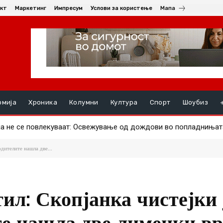
кт
Маркетинг
Импресум
Услови за користење
Мапа
омија
Хроника
Колумни
Култура
Спорт
Шоубиз
не се повлекуваат: Освежување од дождови во попладнињата
од Тетово и Брвеница
одителите нашла две...
ил: Скопјанка чистејки 
те нашла две лименки вр