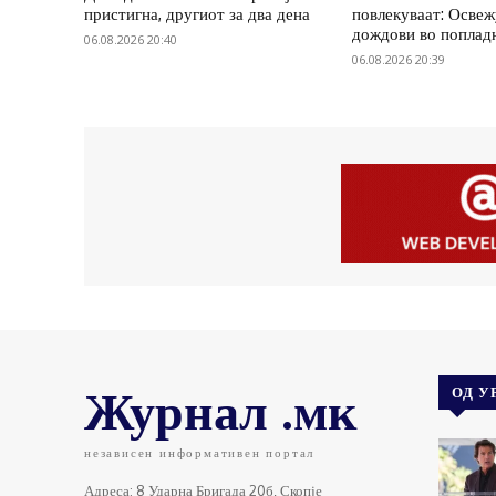
пристигна, другиот за два дена
повлекуваат: Осве
дождови во поплад
06.08.2026 20:40
06.08.2026 20:39
Журнал .мк
ОД У
независен информативен портал
Адреса: 8 Ударна Бригада 20б, Скопје