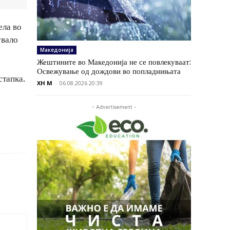
ела во
увало
Македонија
Жештините во Македонија не се повлекуваат:
Освежување од дождови во попладнињата
стапка.
XH M
-
06.08.2026 20:39
- Advertisement -