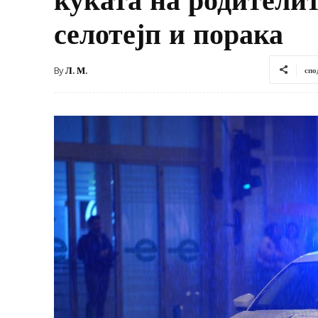
селотејп и порака
By
Л. М.
спо