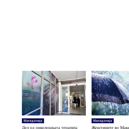
Македонија
Македонија
Дел од онколошката терапија
Жештините во Маке