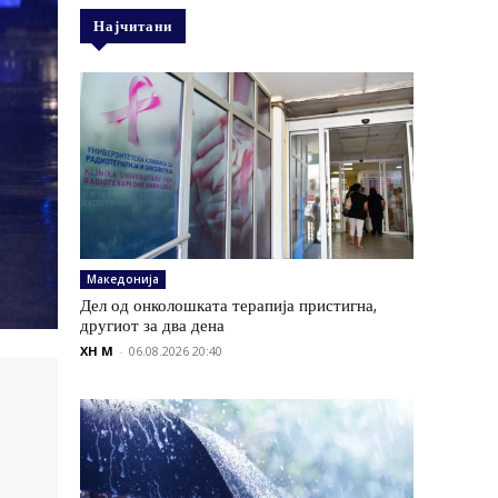
Најчитани
Македонија
Дел од онколошката терапија пристигна,
другиот за два дена
XH M
-
06.08.2026 20:40