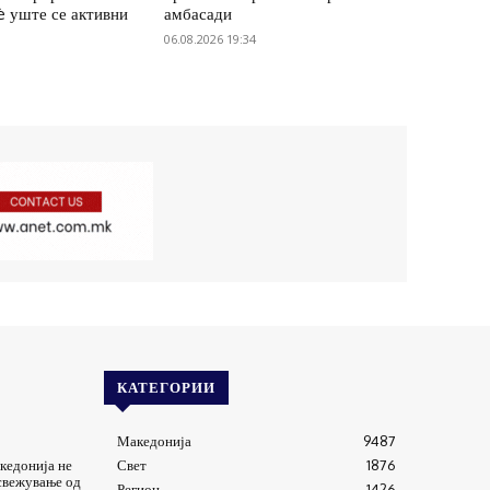
è уште се активни
амбасади
06.08.2026 19:34
КАТЕГОРИИ
Македонија
9487
кедонија не
Свет
1876
Освежување од
Регион
1426