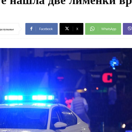
Facebook
X
WhatsApp
делување