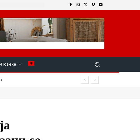
+Повеќе
ја
зани со