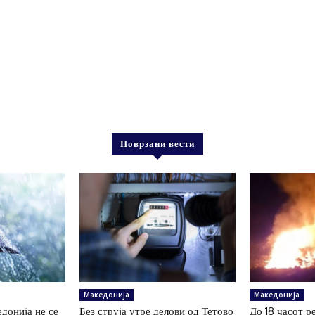
Поврзани вести
Македонија
Македонија
донија не се
Без струја утре делови од Тетово
До 18 часот р