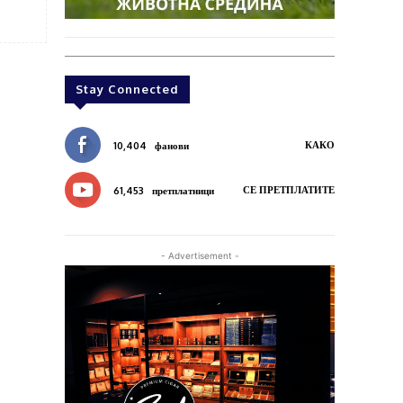
Stay Connected
КАКО
10,404
фанови
СЕ ПРЕТПЛАТИТЕ
61,453
претплатници
- Advertisement -