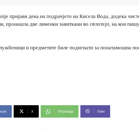
копје пријави дека на подрачјето на Кисела Вода, додека чист
ли, пронашла две лименки завиткани во сeлотејп, на кои пиш
службеници и предметите биле подигнати за понатамошна по
book
X
WhatsApp
Viber