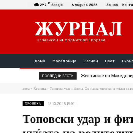
C
29.7
Skopje
6 August, 2026
За нас
Конта
независен информативен портал
Дома
Македонија
Регион
Свет
Екон
Жештините во Македонија 
Без струја утре делови 
ПОСЛЕДНИ ВЕСТИ
дома
Хроника
Топовски удар и фитил: Скопјанка чистејки ја куќата на р
16.10.2025 19:10
ХРОНИКА
Топовски удар и фит
куќата на родители