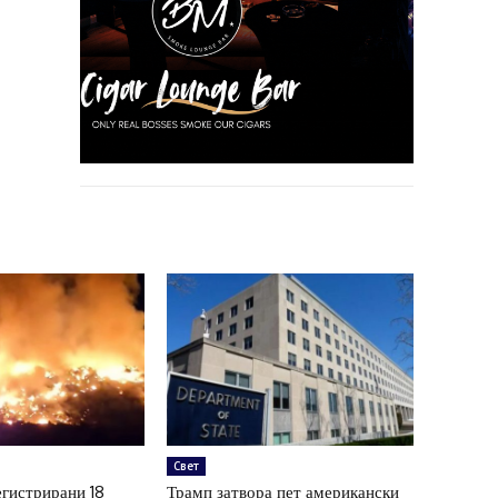
Свет
егистрирани 18
Трамп затвора пет американски