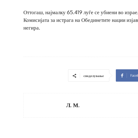
Оттогаш, најмалку 65.419 луѓе се убиени во израе
Комисијата за истрага на Обединетите нации изја
негира.
Face
споделување
Л. М.