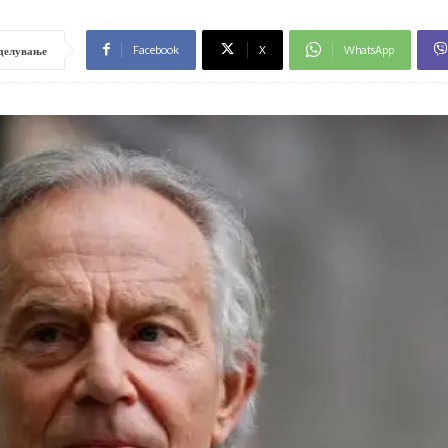
Facebook
X
WhatsApp
делување