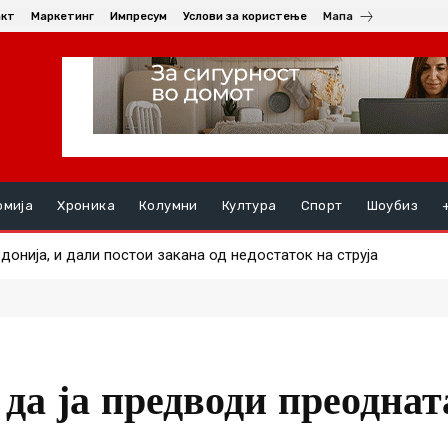
акт
Маркетинг
Импресум
Услови за користење
Мапа
омија
Хроника
Колумни
Култура
Спорт
Шоубиз
нија, и дали постои закана од недостаток на струја
е маж во еден од пожарите
да ја предводи преоднат