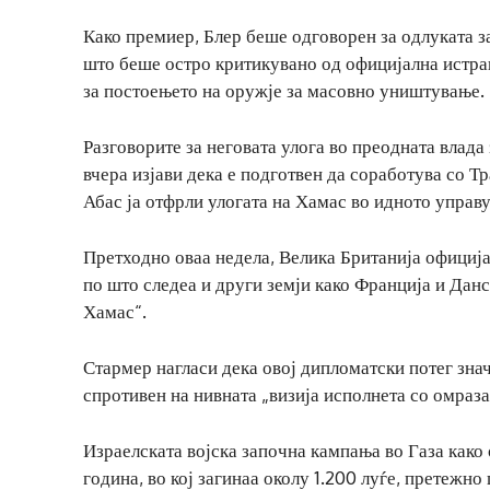
Како премиер, Блер беше одговорен за одлуката з
што беше остро критикувано од официјална истра
за постоењето на оружје за масовно уништување.
Разговорите за неговата улога во преодната влада
вчера изјави дека е подготвен да соработува со Т
Абас ја отфрли улогата на Хамас во идното управ
Претходно оваа недела, Велика Британија официја
по што следеа и други земји како Франција и Данс
Хамас“.
Стармер нагласи дека овој дипломатски потег знач
спротивен на нивната „визија исполнета со омраза
Израелската војска започна кампања во Газа како
година, во кој загинаа околу 1.200 луѓе, претежно