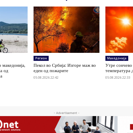
Регион
Македонија
о македонија,
Пекол во Србија: Изгоре маж во
Утре сончево 
на од
еден од пожарите
температура 
ја
05.08.2026 22:42
05.08.2026 22:33
- Advertisement -