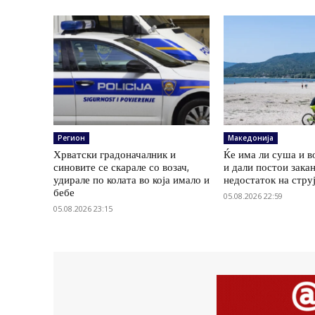
Регион
Македонија
Хрватски градоначалник и
Ќе има ли суша и в
синовите се скарале со возач,
и дали постои зака
удирале по колата во која имало и
недостаток на стру
бебе
05.08.2026 22:59
05.08.2026 23:15