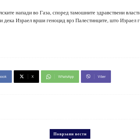
лските напади во Газа, според тамошните здравствени власти
ви дека Израел врши геноцид врз Палестинците, што Израел 
book
X
WhatsApp
Viber
Поврзани вести