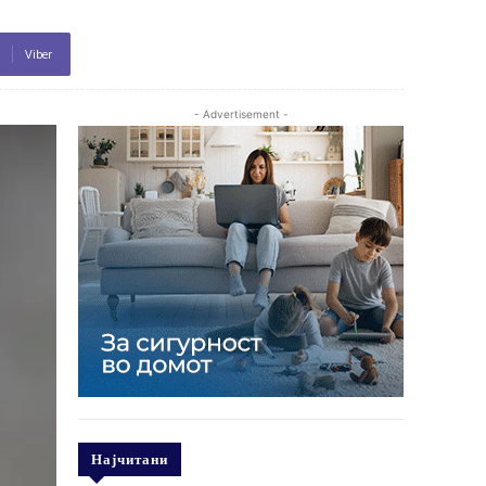
Viber
- Advertisement -
Најчитани