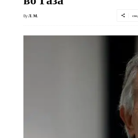
By
Л. М.
спо