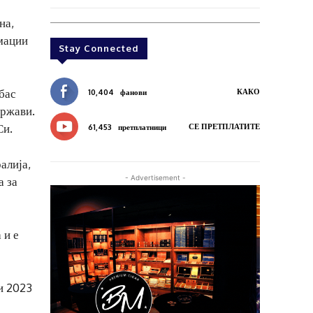
на,
мации
Stay Connected
бас
КАКО
10,404
фанови
држави.
Си.
СЕ ПРЕТПЛАТИТЕ
61,453
претплатници
алија,
- Advertisement -
а за
 и е
и 2023