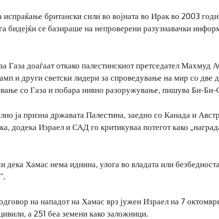
а испраќање британски сили во војната во Ирак во 2003 годи
га бидејќи се базираше на непроверени разузнавачки инфор
 за Газа доаѓаат откако палестинскиот претседател Махмуд А
рамп и други светски лидери за спроведување на мир со две 
ување со Газа и побара нивно разоружување, пишува Би-Би-
лно ја призна државата Палестина, заедно со Канада и Австр
ка, додека Израел и САД го критикуваа потегот како „наград
и дека Хамас нема иднина, улога во владата или безбедноста
“.
 одговор на нападот на Хамас врз јужен Израел на 7 октомвр
 цивили, а 251 беа земени како заложници.