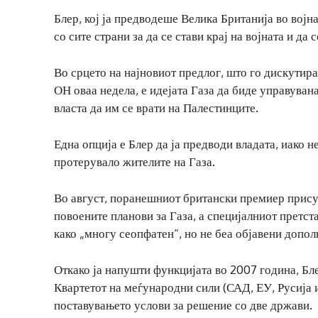
Блер, кој ја предводеше Велика Британија во војн
со сите страни за да се стави крај на војната и д
Во срцето на најновиот предлог, што го дискутир
ОН оваа недела, е идејата Газа да биде управуван
власта да им се врати на Палестинците.
Една опција е Блер да ја предводи владата, иако 
протерувало жителите на Газа.
Во август, поранешниот британски премиер присус
повоените планови за Газа, а специјалниот претст
како „многу сеопфатен“, но не беа објавени допол
Откако ја напушти функцијата во 2007 година, Бл
Квартетот на меѓународни сили (САД, ЕУ, Русија 
поставувањето услови за решение со две држави.