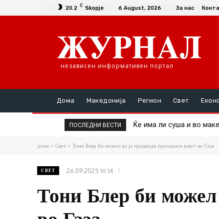
C
20.2
Skopje
6 August, 2026
За нас
Конт
независен информативен портал
Дома
Македонија
Регион
Свет
Екон
Ќе има ли суша и во македо
Пекол во Србија: Изгор
ПОСЛЕДНИ ВЕСТИ
дома
Свет
Тони Блер би можел да ја предводи преодната власт во Газа
26.09.2025 16:14
СВЕТ
Тони Блер би можел 
во Газа