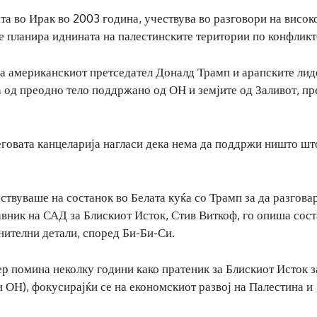
ата во Ирак во 2003 година, учествува во разговори на висок
а се планира иднината на палестинските територии по конфликт
аа американскиот претседател Доналд Трамп и арапските лид
а од преодно тело поддржано од ОН и земјите од Заливот, пр
неговата канцеларија нагласи дека нема да поддржи ништо шт
твуваше на состанок во Белата куќа со Трамп за да разговар
авник на САД за Блискиот Исток, Стив Виткоф, го опиша сос
нителни детали, според Би-Би-Си.
ер помина неколку години како пратеник за Блискиот Исток з
и ОН), фокусирајќи се на економскиот развој на Палестина и