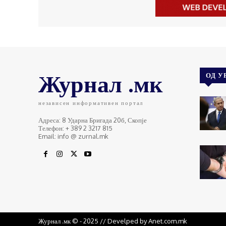
Журнал .мк
ОД У
независен информативен портал
Адреса: 8 Ударна Бригада 20б, Скопје
Телефон: + 389 2 3217 815
Email: info @ zurnal.mk
Журнал .мк © - 2025 // Develped by Anet.com.mk