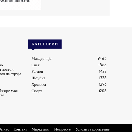
КАТЕГОРИИ
Македонија
9465
во
Свет
1866
и постои
Регион
1422
ток на струја
Шоубиз
1328
Хроника
1296
Изгоре маж
Спорт
1208
ите
За нас
Контакт
Маркетинг
Импресум
Услови за користење