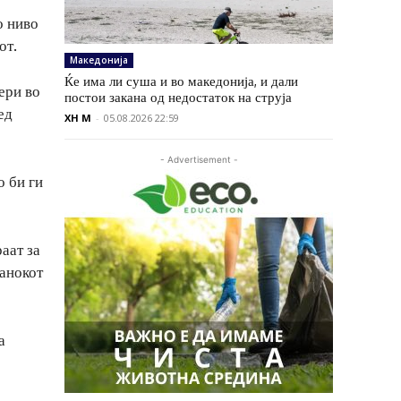
о ниво
от.
Македонија
Ќе има ли суша и во македонија, и дали
ери во
постои закана од недостаток на струја
ед
XH M
-
05.08.2026 22:59
- Advertisement -
о би ги
аат за
танокот
а