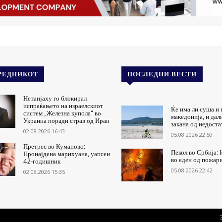
РЕДНИКОТ
ПОСЛЕДНИ ВЕСТИ
Нетанјаху го блокирал
испраќањето на израелскиот
Ќе има ли суша и 
систем „Железна купола“ во
македонија, и дал
Украина поради страв од Иран
закана од недоста
02.08.2026 16:43
05.08.2026 22:59
Претрес во Куманово:
Пекол во Србија: 
Пронајдена марихуана, уапсен
во еден од пожар
42-годишник
05.08.2026 22:42
02.08.2026 15:35