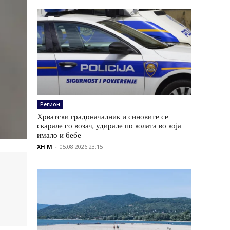
Регион
Хрватски градоначалник и синовите се
скарале со возач, удирале по колата во која
имало и бебе
XH M
-
05.08.2026 23:15