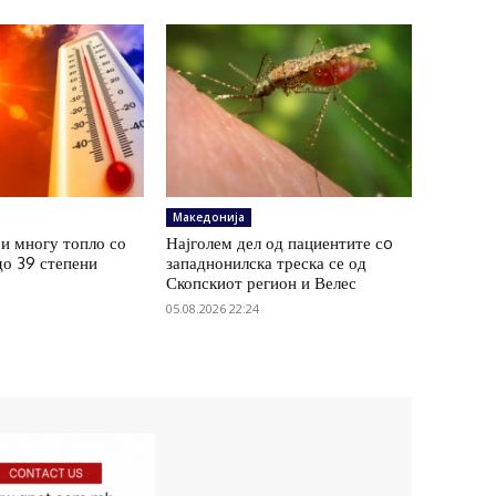
Македонија
и многу топло со
Најголем дел од пациентите сo
до 39 степени
западнонилска треска се од
Скопскиот регион и Велес
05.08.2026 22:24