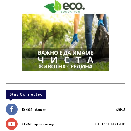
Stay Connected
КАКО
10,404
фанови
СЕ ПРЕТПЛАТИТЕ
61,453
претплатници