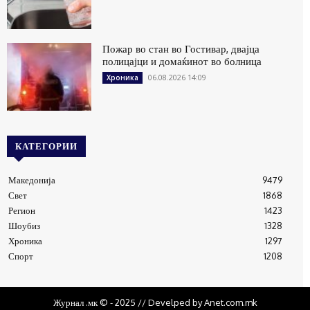
Пожар во стан во Гостивар, двајца
полицајци и домаќинот во болница
06.08.2026 14:09
Хроника
КАТЕГОРИИ
Македонија
9479
Свет
1868
Регион
1423
Шоубиз
1328
Хроника
1297
Спорт
1208
Журнал .мк © - 2025 // Develped by Anet.com.mk