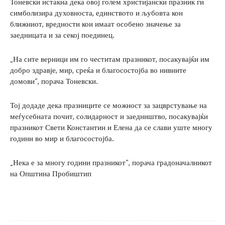
Тоневски истакна дека овој голем христијански празник ги
симболизира духовноста, единството и љубовта кон
ближниот, вредности кои имаат особено значење за
заедницата и за секој поединец.
„На сите верници им го честитам празникот, посакувајќи им
добро здравје, мир, среќа и благосостојба во нивните
домови“, порача Тоневски.
Тој додаде дека празниците се можност за зацврстување на
меѓусебната почит, солидарност и заедништво, посакувајќи
празникот Свети Константин и Елена да се слави уште многу
години во мир и благосостојба.
„Нека е за многу години празникот“, порача градоначалникот
на Општина Пробиштип