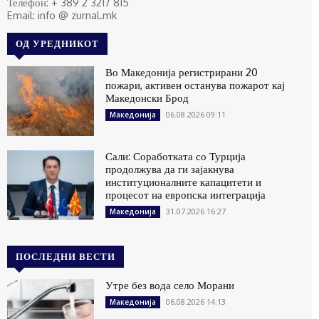
Телефон: + 389 2 3217 815
Email: info @ zurnal.mk
ОД УРЕДНИКОТ
Во Македонија регистрирани 20
пожари, активен останува пожарот кај
Македонски Брод
06.08.2026 09:11
Македонија
Сали: Соработката со Турција
продолжува да ги зајакнува
институционалните капацитети и
процесот на европска интеграција
31.07.2026 16:27
Македонија
ПОСЛЕДНИ ВЕСТИ
Утре без вода село Морани
06.08.2026 14:13
Македонија