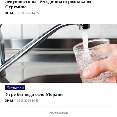
лекувањето на 19-годишната родилка од
Струмица
XH M
-
06.08.2026 14:25
Македонија
Утре без вода село Морани
XH M
-
06.08.2026 14:13
- Advertisement -