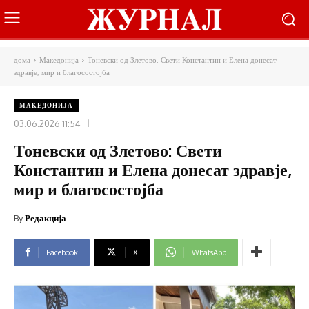
дома
Македонија
Тоневски од Злетово: Свети Константин и Елена донесат
здравје, мир и благосостојба
МАКЕДОНИЈА
03.06.2026 11:54
Тоневски од Злетово: Свети
Константин и Елена донесат здравје,
мир и благосостојба
By
Редакција
Facebook
X
WhatsApp