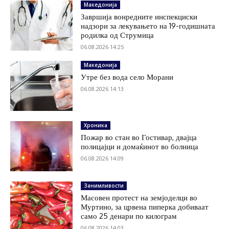
Македонија
Завршија вонредните инспекциски
надзори за лекувањето на 19-годишната
родилка од Струмица
06.08.2026 14:25
Македонија
Утре без вода село Морани
06.08.2026 14:13
Хроника
Пожар во стан во Гостивар, двајца
полицајци и домаќинот во болница
06.08.2026 14:09
Занимливости
Масовен протест на земјоделци во
Муртино, за црвена пиперка добиваат
само 25 денари по килограм
06.08.2026 14:03