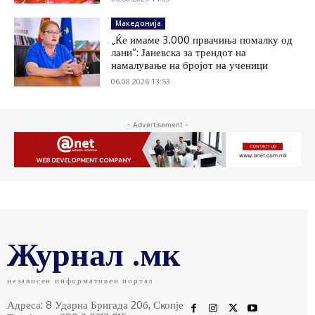
Македонија
„Ќе имаме 3.000 првачиња помалку од
лани“: Јаневска за трендот на
намалување на бројот на ученици
06.08.2026 13:53
- Advertisement -
Журнал .мк
независен информативен портал
Адреса: 8 Ударна Бригада 20б, Скопје