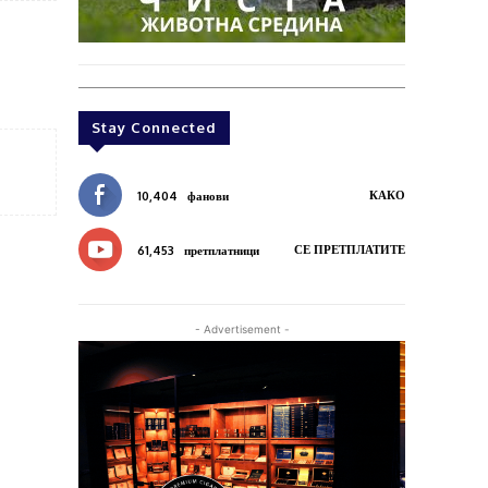
Stay Connected
КАКО
10,404
фанови
СЕ ПРЕТПЛАТИТЕ
61,453
претплатници
- Advertisement -