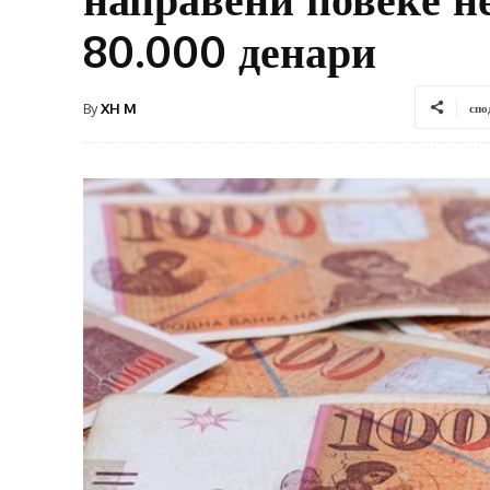
80.000 денари
By
XH M
спо