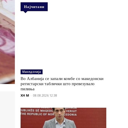
Најчитани
Македонија
Во Албанија се запали комбе со македонски
регистарски таблички што превезувало
пилиња
XH M
-
08.08.2026 12:38