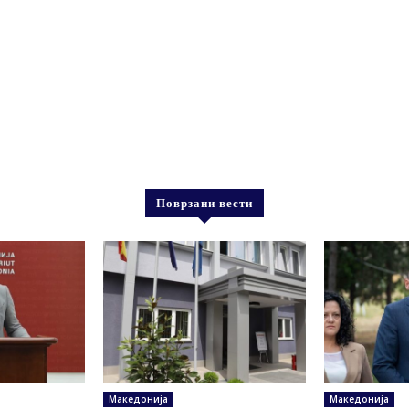
Поврзани вести
Македонија
Македонија