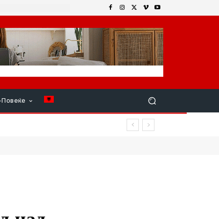
+Повеќе
д над