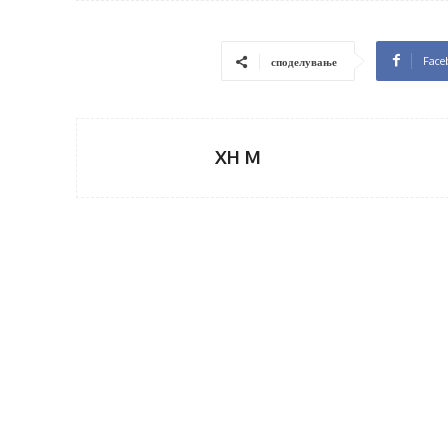
Face
споделување
XH M