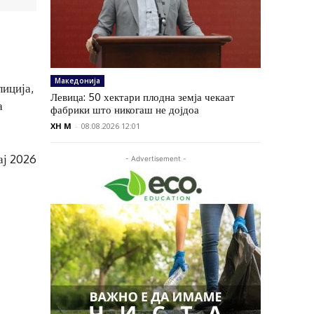
Македонија
лиција,
Левица: 50 хектари плодна земја чекаат
а
фабрики што никогаш не дојдоа
XH M
-
08.08.2026 12:01
ај 2026
- Advertisement -