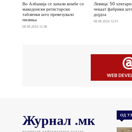
Во Албанија се запали комбе со
Левица: 50 хектари
македонски регистарски
чекаат фабрики шт
таблички што превезувало
дојдоа
пилиња
08.08.2026 12:01
08.08.2026 12:38
Журнал .мк
ОД У
независен информативен портал