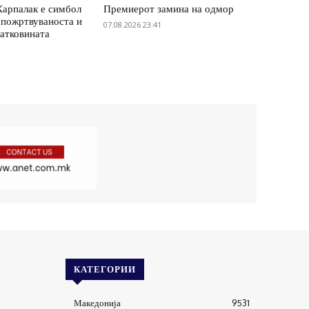
Карпалак е симбол
Премиерот замина на одмор
 пожртвуваноста и
07.08.2026 23:41
татковината
КАТЕГОРИИ
Македонија
9531