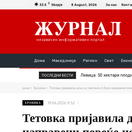
C
33.5
Skopje
8 August, 2026
За нас
Конта
независен информативен портал
Дома
Македонија
Регион
Свет
Екон
Левица: 50 хектари плодн
Економија на Мицкоски
ПОСЛЕДНИ ВЕСТИ
дома
Хроника
Тетовка пријавила дека од сметката ѝ биле направени пов
19.06.2026 11:52
ХРОНИКА
Тетовка пријавила д
направени повеќе н