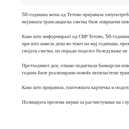
50-годишна жена од Тетово пријавила злоупотреба
нејзината трансакциска сметка биле извршени пов
Како што информираат од СВР Тетово, 50-годишната
при што навела дека во текот на мај годинава, пр
својата сметка, но поради подолго боледување не 
Претходниот ден, откако подигнала банкарски изве
година биле реализирани повеќе неовластени тран
Како што пријавила, платежната картичка и подато
Полицијата презема мерки за расчистување на слу