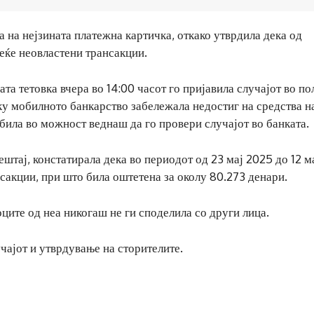
 на нејзината платежна картичка, откако утврдила дека од
еќе неовластени трансакции.
 тетовка вчера во 14:00 часот го пријавила случајот во по
еку мобилното банкарство забележала недостиг на средства н
била во можност веднаш да го провери случајот во банката.
штај, констатирала дека во периодот од 23 мај 2025 до 12 м
сакции, при што била оштетена за околу 80.273 денари.
ците од неа никогаш не ги споделила со други лица.
чајот и утврдување на сторителите.