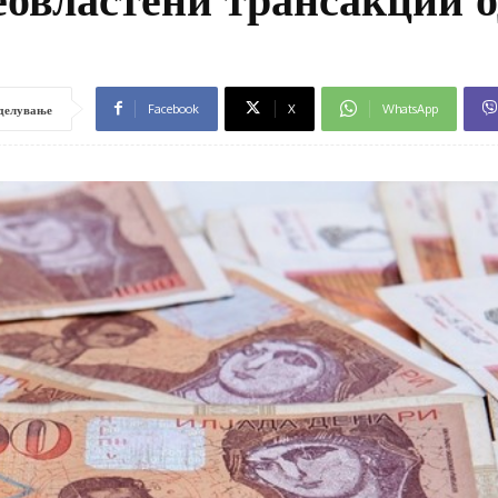
Facebook
X
WhatsApp
делување