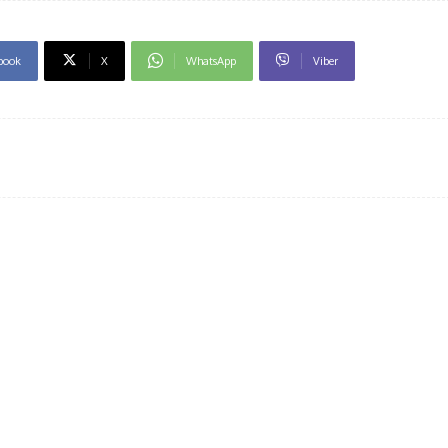
book
X
WhatsApp
Viber