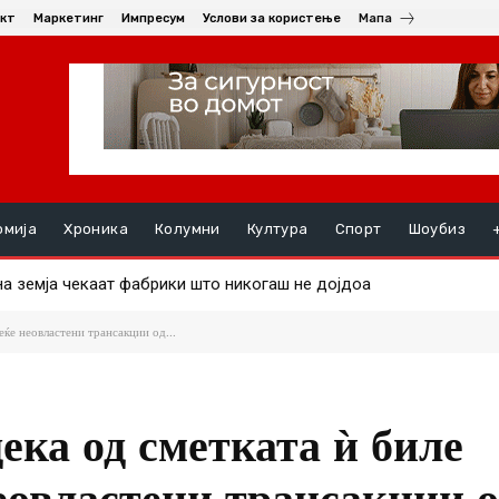
кт
Маркетинг
Импресум
Услови за користење
Мапа
омија
Хроника
Колумни
Култура
Спорт
Шоубиз
а земја чекаат фабрики што никогаш не дојдоа
 – Небото е граница!
еќе неовластени трансакции од...
ека од сметката ѝ биле
еовластени трансакции о