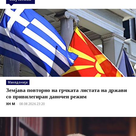
Македонија
Земјава повторно на грчката листата на држави
со привилегиран даночен режим
XH M
-
08.08.2026 23:20