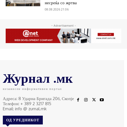
несреќа со жртва
08.08.2026 21:06
- Advertisement -
Журнал .мк
независен информативен портал
Адреса: 8 Ударна Бригада 20б, Скопје
Телефон: + 389 2 3217 815
Email: info @ zurnal.mk
ОД УРЕДНИКОТ