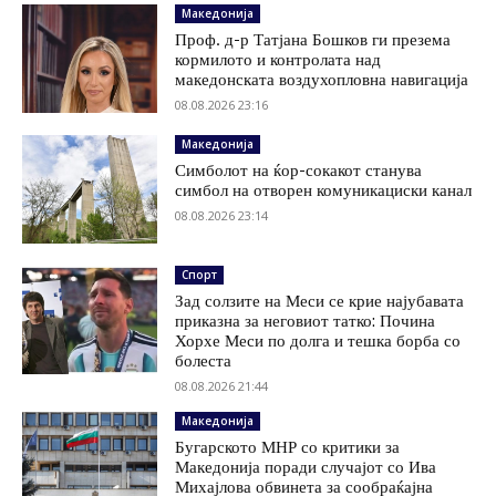
Македонија
Проф. д-р Татјана Бошков ги презема
кормилото и контролата над
македонската воздухопловна навигација
08.08.2026 23:16
Македонија
Симболот на ќор-сокакот станува
симбол на отворен комуникациски канал
08.08.2026 23:14
Спорт
Зад солзите на Меси се крие најубавата
приказна за неговиот татко: Почина
Хорхе Меси по долга и тешка борба со
болеста
08.08.2026 21:44
Македонија
Бугарското МНР со критики за
Македонија поради случајот со Ива
Михајлова обвинета за сообраќајна