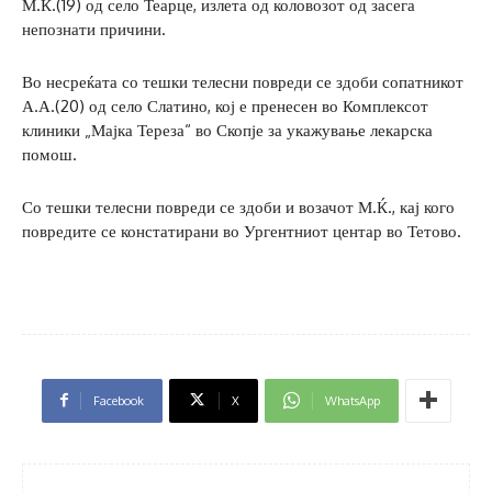
М.Ќ.(19) од село Теарце, излета од коловозот од засега
непознати причини.
Во несреќата со тешки телесни повреди се здоби сопатникот
А.А.(20) од село Слатино, кој е пренесен во Комплексот
клиники „Мајка Тереза“ во Скопје за укажување лекарска
помош.
Со тешки телесни повреди се здоби и возачот М.Ќ., кај кого
повредите се констатирани во Ургентниот центар во Тетово.
Facebook
X
WhatsApp