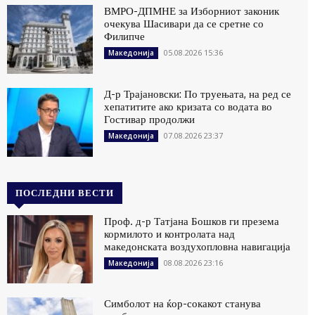
ВМРО-ДПМНЕ за Изборниот законик
очекува Шасивари да се сретне со
Филипче
05.08.2026 15:36
Македонија
Д-р Трајановски: По труењата, на ред се
хепатитите ако кризата со водата во
Гостивар продолжи
07.08.2026 23:37
Македонија
ПОСЛЕДНИ ВЕСТИ
Проф. д-р Татјана Бошков ги презема
кормилото и контролата над
македонската воздухопловна навигација
08.08.2026 23:16
Македонија
Симболот на ќор-сокакот станува