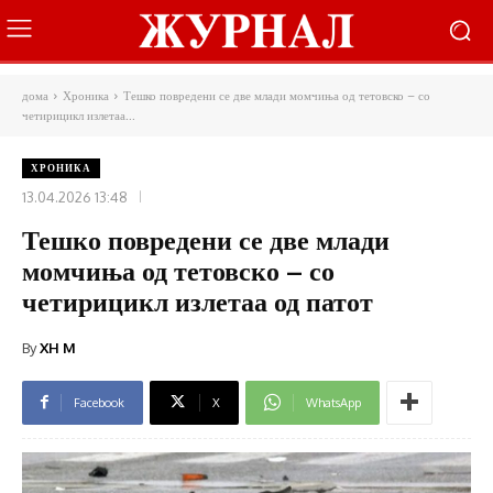
дома
Хроника
Тешко повредени се две млади момчиња од тетовско – со
четирицикл излетаа...
ХРОНИКА
13.04.2026 13:48
Тешко повредени се две млади
момчиња од тетовско – со
четирицикл излетаа од патот
By
XH M
Facebook
X
WhatsApp