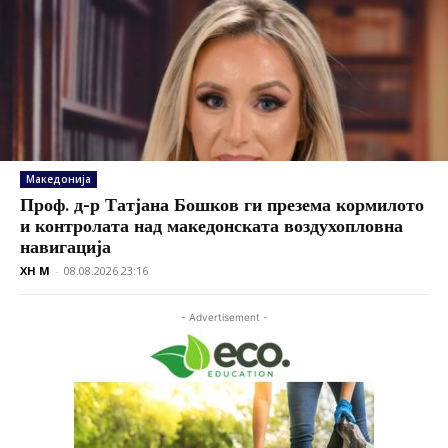
Македонија
Проф. д-р Татјана Бошков ги презема кормилото
и контролата над македонската воздухопловна
навигација
XH M
-
08.08.2026 23:16
- Advertisement -