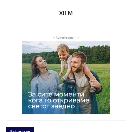
XH M
- Advertisement -
Најчитани