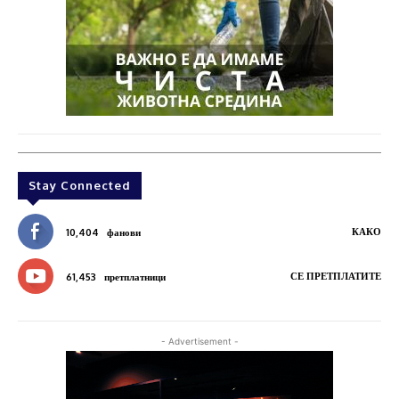
Stay Connected
КАКО
10,404
фанови
СЕ ПРЕТПЛАТИТЕ
61,453
претплатници
- Advertisement -