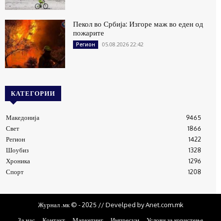
Пекол во Србија: Изгоре маж во еден од
пожарите
05.08.2026 22:42
Регион
КАТЕГОРИИ
Македонија
9465
Свет
1866
Регион
1422
Шоубиз
1328
Хроника
1296
Спорт
1208
Журнал .мк © - 2025 // Develped by Anet.com.mk
За нас
Контакт
Маркетинг
Импресум
Услови за користење