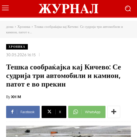
дома
Хроника
Тешка сообраќајка кај Кичево: Се судрија три автомобили и
камион, патот е...
ХРОНИКА
30.05.2026 16:15
Тешка сообраќајка кај Кичево: Се
судрија три автомобили и камион,
патот е во прекин
By
XH M
Facebook
X
WhatsApp