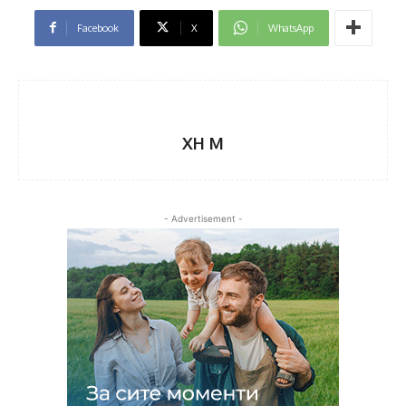
Facebook
X
WhatsApp
XH M
- Advertisement -