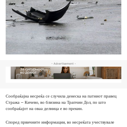
- Advertisement -
Сообраќајна несреќа се случила денеска на патниот правец
Стража – Кичево, во близина на Трапчин Дол, по што
сообраќајот на оваа делница е во прекин.
Според првичните информации, во несреќата учествувале