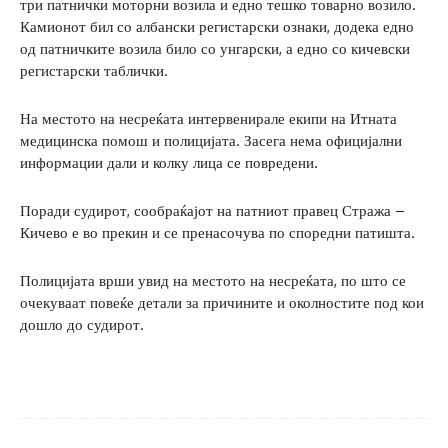
три патнички моторни возила и едно тешко товарно возило.
Камионот бил со албански регистарски ознаки, додека едно
од патничките возила било со унгарски, а едно со кичевски
регистарски таблички.
На местото на несреќата интервенирале екипи на Итната
медицинска помош и полицијата. Засега нема официјални
информации дали и колку лица се повредени.
Поради судирот, сообраќајот на патниот правец Стража –
Кичево е во прекин и се пренасочува по споредни патишта.
Полицијата врши увид на местото на несреќата, по што се
очекуваат повеќе детали за причините и околностите под кои
дошло до судирот.