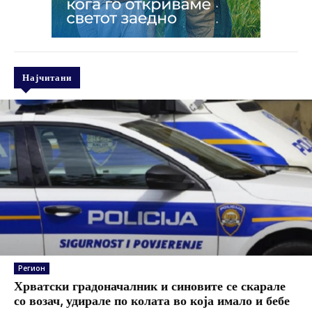
Најчитани
Регион
Хрватски градоначалник и синовите се скарале
со возач, удирале по колата во која имало и бебе