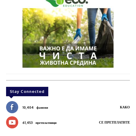
Stay Connected
КАКО
10,404
фанови
СЕ ПРЕТПЛАТИТЕ
61,453
претплатници