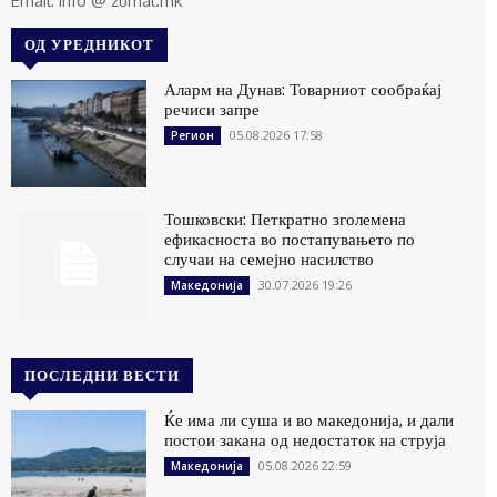
Email: info @ zurnal.mk
ОД УРЕДНИКОТ
Аларм на Дунав: Товарниот сообраќај
речиси запре
05.08.2026 17:58
Регион
Тошковски: Петкратно зголемена
ефикасноста во постапувањето по
случаи на семејно насилство
30.07.2026 19:26
Македонија
ПОСЛЕДНИ ВЕСТИ
Ќе има ли суша и во македонија, и дали
постои закана од недостаток на струја
05.08.2026 22:59
Македонија