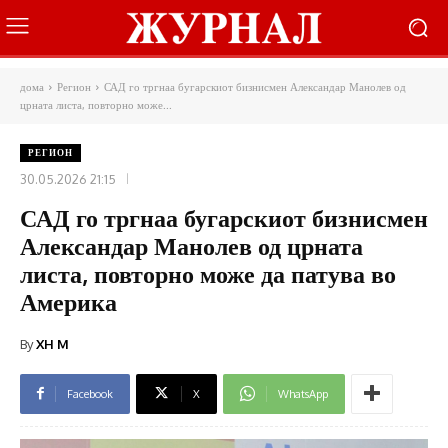
дома
Регион
САД го тргнаа бугарскиот бизнисмен Александар Манолев од
црната листа, повторно може...
РЕГИОН
30.05.2026 21:15
САД го тргнаа бугарскиот бизнисмен
Александар Манолев од црната
листа, повторно може да патува во
Америка
By
XH M
Facebook
X
WhatsApp