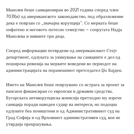
Манолев беше санкциониран во 2021 година според член
7031(в) од американското законодавство, под образложение
дека е поврзан со „значајна корупција“. Со мерката беше
опфатено и неговото потесно семејство – сопругата Надја
Манолева и нивните три деца.
Според информации потврдени од американскиот Стејт
департмент, одлуката за укинување на санкциите е дел од
поширока ревизија на мерките воведени во периодот на
администрацијата на поранешниот претседател Џо Бајден.
Името на Манолев беше поврзувано со истрага за проект за
пансион финансиран со европски и државни средства.
Бугарската антикорупциска комисија претходно му изрече
санкција поради наводен судир на интереси, но подоцна
одлуките беа поништени и од Административниот суд на
Град Софија и од Врховниот административен суд, кои не
утврдија прекршувања.