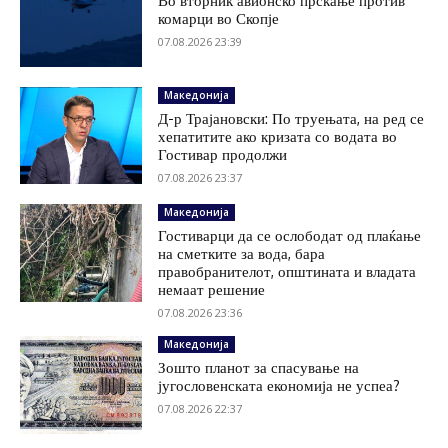
Во вторник авионско прскање против
комарци во Скопје
07.08.2026 23:39
Македонија
Д-р Трајановски: По труењата, на ред се
хепатитите ако кризата со водата во
Гостивар продолжи
07.08.2026 23:37
Македонија
Гостиварци да се ослободат од плаќање
на сметките за вода, бара
правобранителот, општината и владата
немаат решение
07.08.2026 23:36
Македонија
Зошто планот за спасување на
југословенската економија не успеа?
07.08.2026 22:37