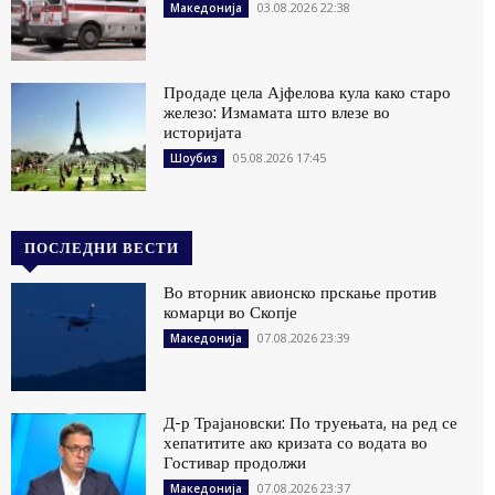
03.08.2026 22:38
Македонија
Продаде цела Ајфелова кула како старо
железо: Измамата што влезе во
историјата
05.08.2026 17:45
Шоубиз
ПОСЛЕДНИ ВЕСТИ
Во вторник авионско прскање против
комарци во Скопје
07.08.2026 23:39
Македонија
Д-р Трајановски: По труењата, на ред се
хепатитите ако кризата со водата во
Гостивар продолжи
07.08.2026 23:37
Македонија