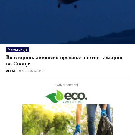
Македонија
Во вторник авионско прскање против комарци
во Скопје
XH M
-
07.08.2026 23:39
- Advertisement -