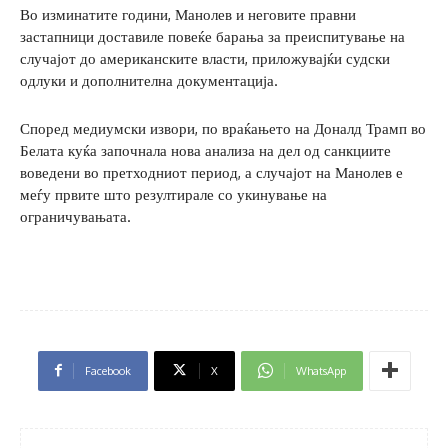
Во изминатите години, Манолев и неговите правни
застапници доставиле повеќе барања за преиспитување на
случајот до американските власти, приложувајќи судски
одлуки и дополнителна документација.
Според медиумски извори, по враќањето на Доналд Трамп во
Белата куќа започнала нова анализа на дел од санкциите
воведени во претходниот период, а случајот на Манолев е
меѓу првите што резултирале со укинување на
ограничувањата.
Facebook
X
WhatsApp