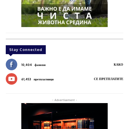
Stay Connected
КАКО
10,404
фанови
СЕ ПРЕТПЛАТИТЕ
61,453
претплатници
- Advertisement -