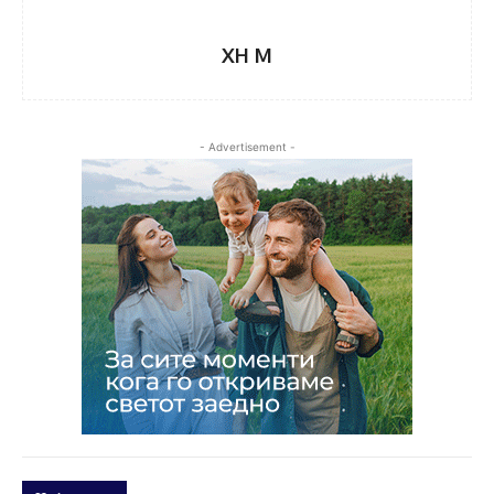
XH M
- Advertisement -