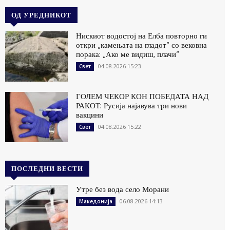
ОД УРЕДНИКОТ
Нискиот водостој на Елба повторно ги
откри „камењата на гладот“ со вековна
порака: „Ако ме видиш, плачи“
04.08.2026 15:23
Свет
ГОЛЕМ ЧЕКОР КОН ПОБЕДАТА НАД
РАКОТ: Русија најавува три нови
вакцини
04.08.2026 15:22
Свет
ПОСЛЕДНИ ВЕСТИ
Утре без вода село Морани
06.08.2026 14:13
Македонија