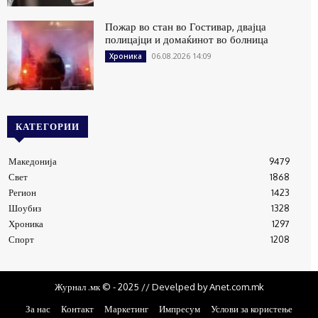
Пожар во стан во Гостивар, двајца
полицајци и домаќинот во болница
06.08.2026 14:09
Хроника
КАТЕГОРИИ
Македонија
9479
Свет
1868
Регион
1423
Шоубиз
1328
Хроника
1297
Спорт
1208
Журнал .мк © - 2025 // Develped by Anet.com.mk
За нас
Контакт
Маркетинг
Импресум
Услови за користење