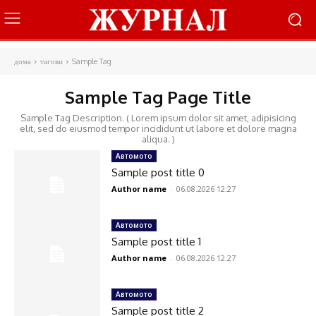
дома
тагови
Sample Tag
Sample Tag Page Title
Sample Tag Description. ( Lorem ipsum dolor sit amet, adipisicing
elit, sed do eiusmod tempor incididunt ut labore et dolore magna
aliqua. )
Автомото
Sample post title 0
Author name
-
06.08.2026 12:27
Автомото
Sample post title 1
Author name
-
06.08.2026 12:27
Автомото
Sample post title 2