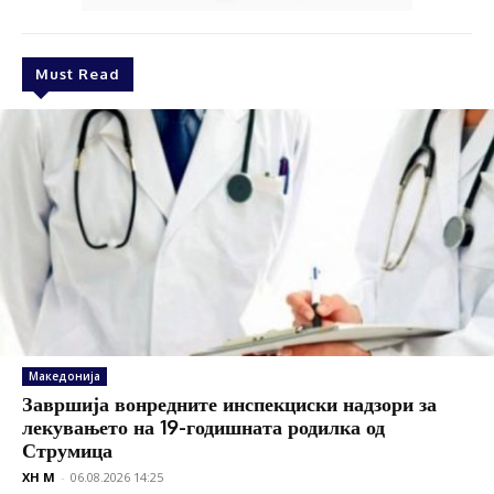
Must Read
Македонија
Завршија вонредните инспекциски надзори за
лекувањето на 19-годишната родилка од
Струмица
XH M
-
06.08.2026 14:25