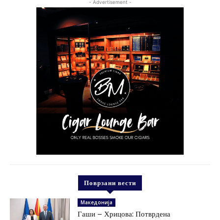
- Advertisement -
Поврзани вести
Македонија
Гаши – Хрицова: Потврдена