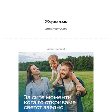
Журнал.мк
https://zurnal.mk
- Advertisement -