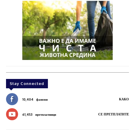
Stay Connected
КАКО
10,404
фанови
СЕ ПРЕТПЛАТИТЕ
61,453
претплатници