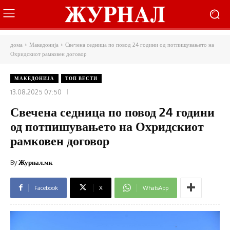
дома
Македонија
Свечена седница по повод 24 години од потпишувањето на
Охридскиот рамковен договор
МАКЕДОНИЈА
ТОП ВЕСТИ
13.08.2025 07:50
Свечена седница по повод 24 години
од потпишувањето на Охридскиот
рамковен договор
By
Журнал.мк
Facebook
X
WhatsApp