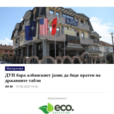
Македонија
ДУИ бара албанскиот јазик да биде вратен на
државните табли
XH M
-
07.08.2026 14:56
- Advertisement -