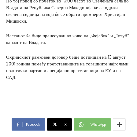
По тој повод со почеток во 10:00 часот во Свечената сала во
Владата на Република Северна Македонија ќе се одржи
свечена седница на која ќе се обрати премиерот Христијан
Мицкоски.
Настанот ќе биде пренесуван во живо на „Фејсбук“ и „Јутуб“
каналот на Владата.
Охридскиот рамковен договор беше потпишан на 13 август
2001 година помеѓу претставниците на тогашните најголеми
политички партии и специјални претставници на ЕУ и на
САД.
Facebook
X
WhatsApp