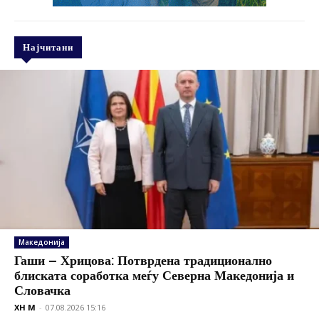
Најчитани
Македонија
Гаши – Хрицова: Потврдена традиционално
блиската соработка меѓу Северна Македонија и
Словачка
XH M
-
07.08.2026 15:16