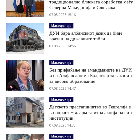
традиционално блиската соработка меѓу
Северна Македонија и Словачка
07.08.2026 15:16
Македонија
ДУИ бара албанскиот јазик да биде
вратен на државните табли
07.08.2026 14:56
Македонија
Без прифаќање на амандманите на ДУИ
и на Алијанса нема Бадентер за законите
за високо образование
07.08.2026 14:47
Македонија
Детското престапништво во Гевгелија е
во пораст – аларм за итна акција на сите
институции
07.08.2026 14:30
Македонија