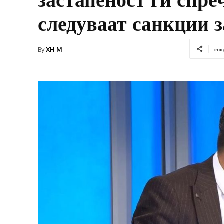
следуваат санкции 
By
XH M
спо