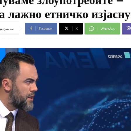
за лажно етничко изјасн
Facebook
X
WhatsApp
делување