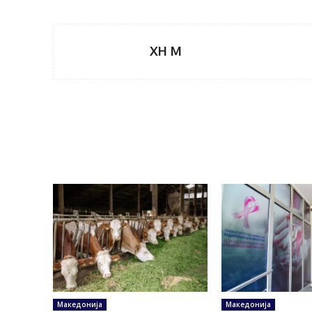
XH M
Македонија
Македонија