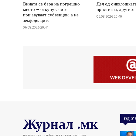
Вината се бара на погрешно
Дел од онколошката
место – откупувачите
пристигна, другиот 
пријавуваат субвенции, а не
06.08.2026 20:40
земјоделците
06.08.2026 20:41
Журнал .мк
ОД У
независен информативен портал