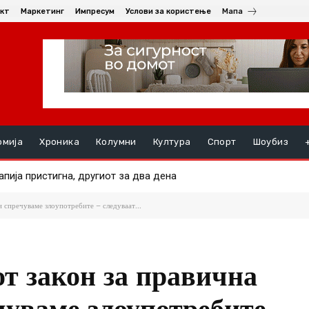
кт
Маркетинг
Импресум
Услови за користење
Мапа
омија
Хроника
Колумни
Култура
Спорт
Шоубиз
ја пристигна, другиот за два дена
ја не се повлекуваат: Освежување од дождови во попладниња
и спречуваме злоупотребите – следуваат...
от закон за правична
чуваме злоупотребите –