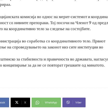
рираа.
ијанската комисија во однос на мерит-системот и координа
ност со нивните препораки. Тој посочи на Членот 9 од предл
о на координативно тело за следење на состојбите.
министрација во соработка со координативното тело. Првиот
ење на спроведувањето на законот низ сите институции во
уштинско за стабилноста и правичноста во државата, нагласу
о конципирање за да не се повторат грешките од минатото.
book
X
WhatsApp
Viber