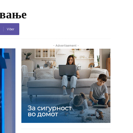
ување
Viber
- Advertisement -