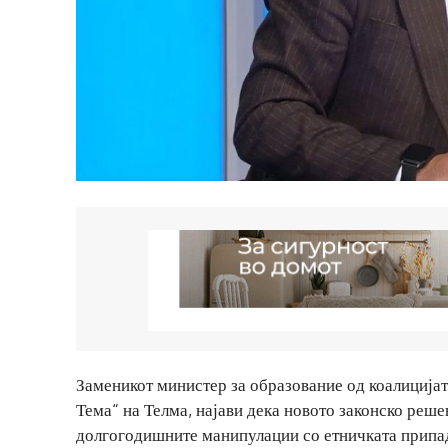
Заменикот министер за образование од коалиција
Тема“ на Телма, најави дека новото законско реше
долгогодишните манипулации со етничката припа