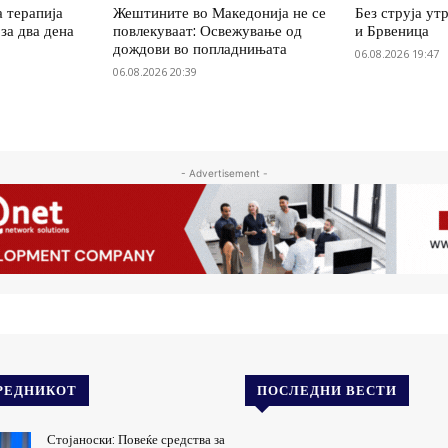
 терапија
Жештините во Македонија не се
Без струја ут
за два дена
повлекуваат: Освежување од
и Брвеница
дождови во попладнињата
06.08.2026 19:47
06.08.2026 20:39
- Advertisement -
РЕДНИКОТ
ПОСЛЕДНИ ВЕСТИ
Стојаноски: Повеќе средства за