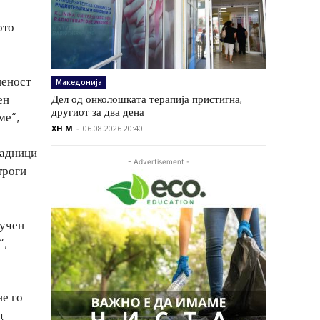
ото
пеност
Македонија
ен
Дел од онколошката терапија пристигна,
другиот за два дена
ме“,
XH M
-
06.08.2026 20:40
падници
- Advertisement -
троги
лучен
“,
не го
д