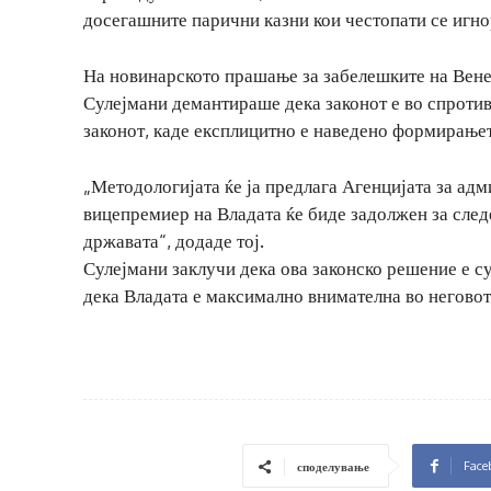
досегашните парични казни кои честопати се игно
На новинарското прашање за забелешките на Венец
Сулејмани демантираше дека законот е во спротив
законот, каде експлицитно е наведено формирањет
„Методологијата ќе ја предлага Агенцијата за ад
вицепремиер на Владата ќе биде задолжен за след
државата“, додаде тој.
Сулејмани заклучи дека ова законско решение е с
дека Владата е максимално внимателна во неговот
Face
споделување