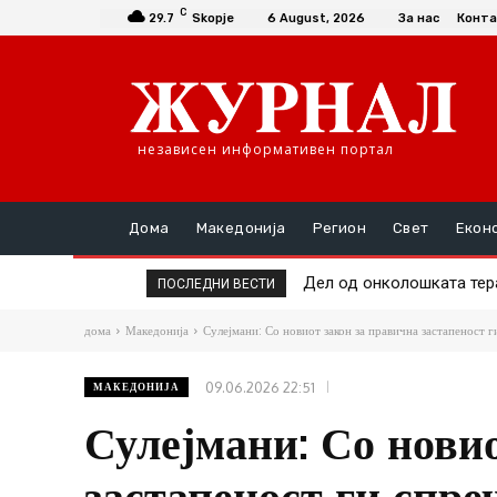
C
29.7
Skopje
6 August, 2026
За нас
Конта
независен информативен портал
Дома
Македонија
Регион
Свет
Екон
Дел од онколошката терапи
Жештините во Македони
ПОСЛЕДНИ ВЕСТИ
дома
Македонија
Сулејмани: Со новиот закон за правична застапеност г
09.06.2026 22:51
МАКЕДОНИЈА
Сулејмани: Со нови
застапеност ги спре