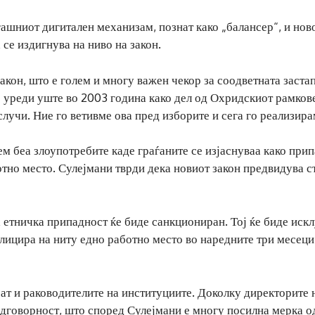
ашниот дигитален механизам, познат како „балансер“, и нов
 се издигнува на ниво на закон.
закон, што е голем и многу важен чекор за соодветната заста
е уреди уште во 2003 година како дел од Охридскиот рамков
 случи. Ние го ветивме ова пред изборите и сега го реализира
ем беа злоупотребите каде граѓаните се изјаснуваа како при
отно место. Сулејмани тврди дека новиот закон предвидува с
та етничка припадност ќе биде санкциониран. Тој ќе биде иск
плицира на ниту едно работно место во наредните три месеци
ат и раководителите на институциите. Доколку директорите 
 одговорност, што според Сулејмани е многу посилна мерка о