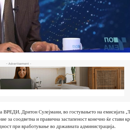
- Advertisement -
та ВРЕДИ, Дритон Сулејмани, во гостувањето на емисијата „
ние за соодветна и правична застапеност конечно ќе стави кр
дност при вработување во државната администрација.