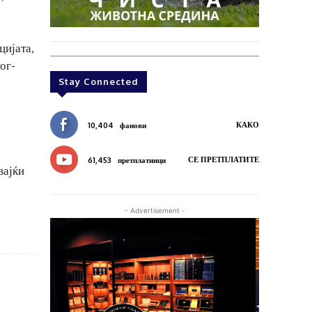
цијата,
ог-
Stay Connected
КАКО
10,404
фанови
СЕ ПРЕТПЛАТИТЕ
61,453
претплатници
вајќи
- Advertisement -