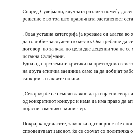
Според Сулејмани, клучната разлика помеѓу досег
решение е во тоа што правичната застапеност сега
„Оваа уставна категорија ја креваме од алатка во 
да го добие заслуженото место. Ова требаше да с
договор, но за жал, по цели две децении тоа не се
истакна Сулејмани.
Една од најголемите критики на претходниот сист
на друга етничка заедница само за да добијат раб
санкции за ваквите појави.
„Секој кој ќе се осмели лажно да ја изјасни своја
од конкретниот конкурс и нема да има право да а
појасни заменикот министер.
Покрај кандидатите, законска одговорност ќе снос
спроведуваат законот, ќе се соочат со политичка