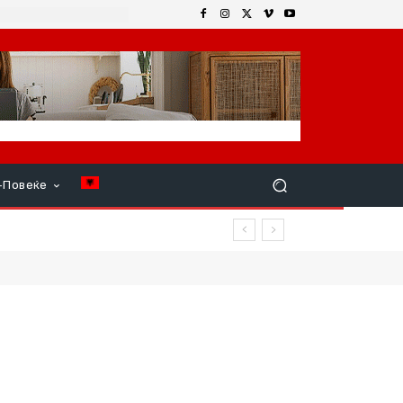
+Повеќе
та