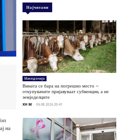
Најчитани
Македонија
Вината се бара на погрешно место –
откупувачите пријавуваат субвенции, а не
земјоделците
XH M
-
06.08.2026 20:41
Топ
ај на