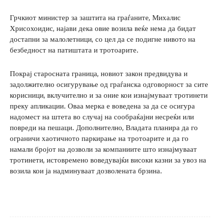
Грчкиот министер за заштита на граѓаните, Михалис
Хрисохоидис, најави дека овие возила веќе нема да бидат
достапни за малолетници, со цел да се подигне нивото на
безбедност на патиштата и тротоарите.
Покрај старосната граница, новиот закон предвидува и
задолжително осигурување од граѓанска одговорност за сите
корисници, вклучително и за оние кои изнајмуваат тротинети
преку апликации. Оваа мерка е воведена за да се осигура
надомест на штета во случај на сообраќајни несреќи или
повреди на пешаци. Дополнително, Владата планира да го
ограничи хаотичното паркирање на тротоарите и да го
намали бројот на дозволи за компаниите што изнајмуваат
тротинети, истовремено воведувајќи високи казни за увоз на
возила кои ја надминуваат дозволената брзина.