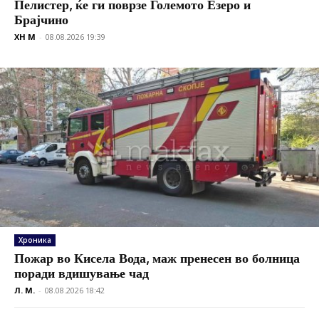
Пелистер, ќе ги поврзе Големото Езеро и
Брајчино
XH M
-
08.08.2026 19:39
Хроника
Пожар во Кисела Вода, маж пренесен во болница
поради вдишување чад
Л. М.
-
08.08.2026 18:42