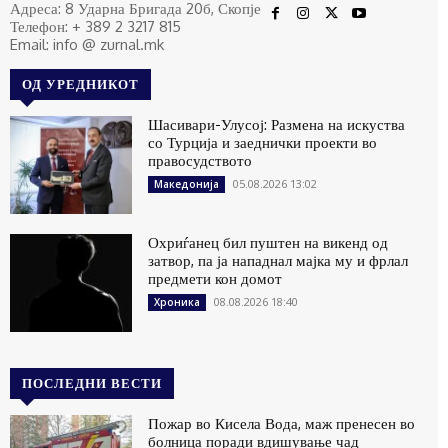
Адреса: 8 Ударна Бригада 20б, Скопје
Телефон: + 389 2 3217 815
Email: info @ zurnal.mk
ОД УРЕДНИКОТ
Шасивари-Улусој: Размена на искуства
со Турција и заеднички проекти во
правосудството
05.08.2026 13:02
Македонија
Охриѓанец бил пуштен на викенд од
затвор, па ја нападнал мајка му и фрлал
предмети кон домот
08.08.2026 18:40
Хроника
ПОСЛЕДНИ ВЕСТИ
Пожар во Кисела Вода, маж пренесен во
болница поради вдишување чад