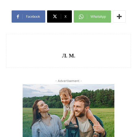
Facebook
X
WhatsApp
Л. М.
- Advertisement -