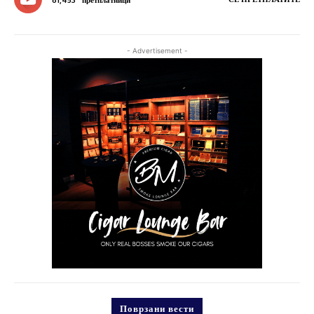
61,453
претплатници
- Advertisement -
Поврзани вести