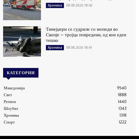
08.08.2026 18:42
Хроника
Тинејџери се судриле со мопеди во
Скопје – тројца повредени, од кои еден
тешко
08.08.2026 18:41
Хроника
КАТЕГОРИИ
Македонија
9540
Свет
1888
Регион
1440
Шоубиз
1343
Хроника
1318
Спорт
1222