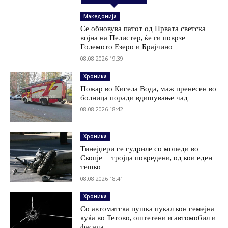
Македонија
Се обновува патот од Првата светска
војна на Пелистер, ќе ги поврзе
Големото Езеро и Брајчино
08.08.2026 19:39
Хроника
Пожар во Кисела Вода, маж пренесен во
болница поради вдишување чад
08.08.2026 18:42
Хроника
Тинејџери се судриле со мопеди во
Скопје – тројца повредени, од кои еден
тешко
08.08.2026 18:41
Хроника
Со автоматска пушка пукал кон семејна
куќа во Тетово, оштетени и автомобил и
фасада