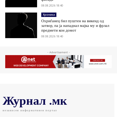
08.08.2026 18:40
Хроника
Охриѓанец бил пуштен на викенд од
затвор, па ја нападнал мајка му и фрлал
предмети кон домот
08.08.2026 18:40
- Advertisement -
Журнал .мк
независен информативен портал