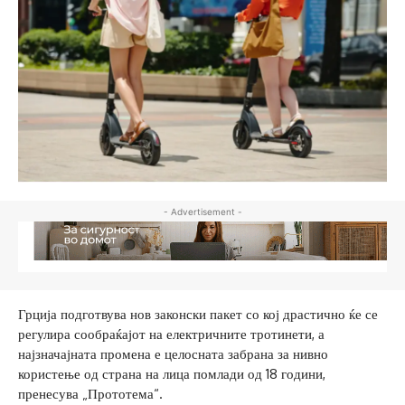
- Advertisement -
Грција подготвува нов законски пакет со кој драстично ќе се
регулира сообраќајот на електричните тротинети, а
најзначајната промена е целосната забрана за нивно
користење од страна на лица помлади од 18 години,
пренесува „Прототема“.