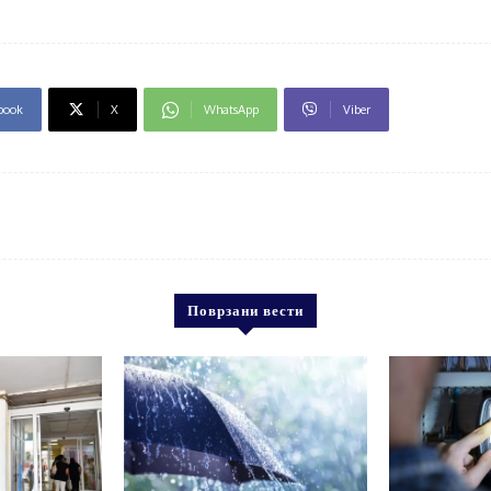
book
X
WhatsApp
Viber
Поврзани вести