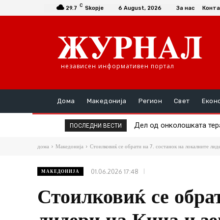
C
29.7
Skopje
6 August, 2026
За нас
Конта
независен информативен портал
Дома
Македонија
Регион
Свет
Екон
Дел од онколошката терапиј
Жештините во Македониј
ПОСЛЕДНИ ВЕСТИ
дома
Македонија
Стоилковиќ се обрати на 7. состанок на локалните лиде
01.06.2026 17:48
МАКЕДОНИЈА
Стоилковиќ се обрат
лидери на Кина и з