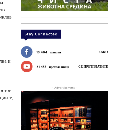
на
ото
држлив
Stay Connected
КАКО
10,404
фанови
лна и
СЕ ПРЕТПЛАТИТЕ
61,453
претплатници
- Advertisement -
постои
циите,