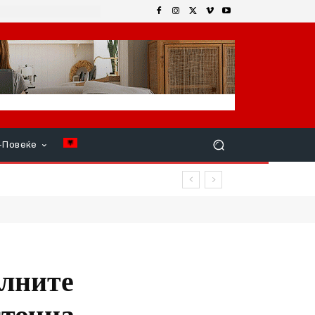
+Повеќе
а
алните
сточна