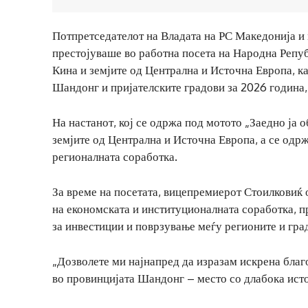
Потпретседателот на Владата на РС Македонија и 
престојуваше во работна посета на Народна Републ
Кина и земјите од Централна и Источна Европа, к
Шандонг и пријателските градови за 2026 година,
На настанот, кој се одржа под мотото „Заедно ја 
земјите од Централна и Источна Европа, а се одрж
регионалната соработка.
За време на посетата, вицепремиерот Стоилковиќ 
на економската и институционалната соработка, 
за инвестиции и поврзување меѓу регионите и гра
„Дозволете ми најнапред да изразам искрена благ
во провинцијата Шандонг – место со длабока исто