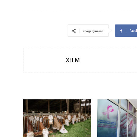
Face
споделување
XH M