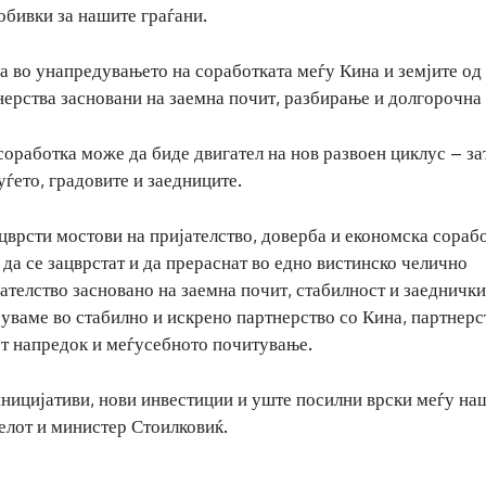
обивки за нашите граѓани.
а во унапредувањето на соработката меѓу Кина и земјите од
ерства засновани на заемна почит, разбирање и долгорочна 
соработка може да биде двигател на нов развоен циклус – за
ѓето, градовите и заедниците.
цврсти мостови на пријателство, доверба и економска сорабо
да се зацврстат и да прераснат во едно вистинско челично
ателство засновано на заемна почит, стабилност и заеднички
еруваме во стабилно и искрено партнерство со Кина, партнерс
от напредок и меѓусебното почитување.
иницијативи, нови инвестиции и уште посилни врски меѓу на
елот и министер Стоилковиќ.