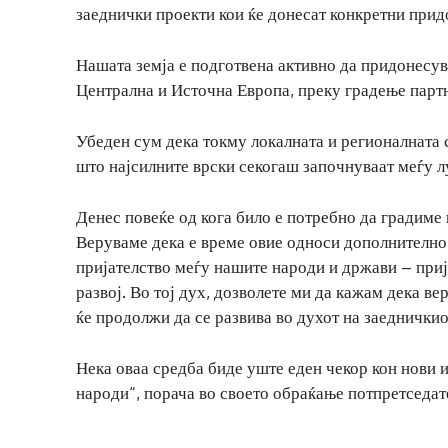
заеднички проекти кои ќе донесат конкретни прид
Нашата земја е подготвена активно да придонесув
Централна и Источна Европа, преку градење партн
Убеден сум дека токму локалната и регионалната 
што најсилните врски секогаш започнуваат меѓу лу
Денес повеќе од кога било е потребно да градиме 
Веруваме дека е време овие односи дополнително 
пријателство меѓу нашите народи и држави – приј
развој. Во тој дух, дозволете ми да кажам дека в
ќе продолжи да се развива во духот на заеднички
Нека оваа средба биде уште еден чекор кон нови 
народи“, порача во своето обраќање потпретседат