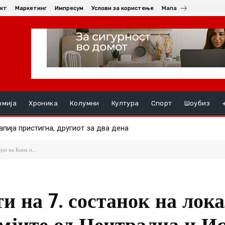
кт
Маркетинг
Импресум
Услови за користење
Мапа
омија
Хроника
Колумни
Култура
Спорт
Шоубиз
а пристигна, другиот за два дена
а не се повлекуваат: Освежување од дождови во попладнињат
ри на Кина и...
и на 7. состанок на лок
емјите од Централна и И