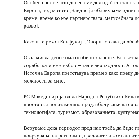
Особена чест е што денес сме дел од 7. состанок 
Европа, под мотото „Заедно ја обликуваме иднина
време, време во кое партнерствата, меѓусебната д
развој.
Како што рекол Конфучиј: „Оној што сака да обезбе
Оваа мисла денес има особено значење. Во свет ко
соработката не е избор – таа е неопходност. А то
Источна Европа претставува пример како преку диј
можности за сите.
РС Македонија ја гледа Народна Република Кина ка
простор за понатамошно продлабочување на сораб
технологијата, туризмот, образованието, културн
Веруваме дека периодот пред нас треба да биде 
поврзување на регионите, градовите и компаниите