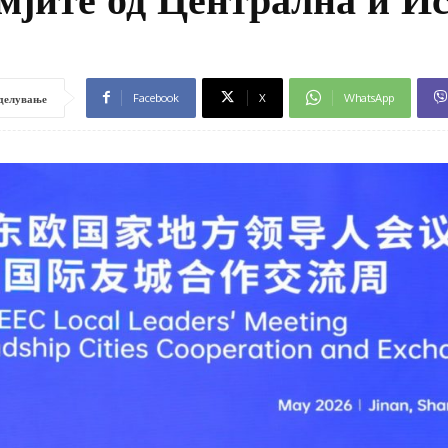
Facebook
X
WhatsApp
делување