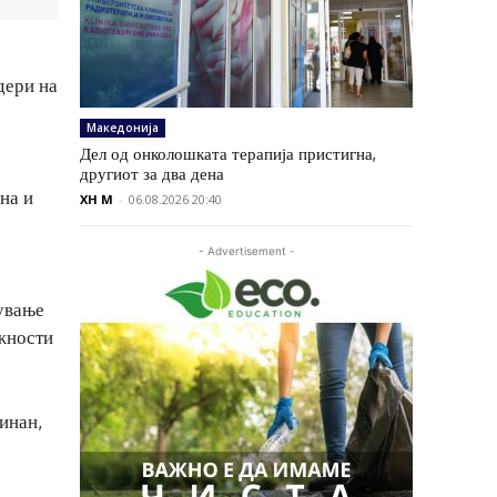
дери на
Македонија
Дел од онколошката терапија пристигна,
другиот за два дена
на и
XH M
-
06.08.2026 20:40
- Advertisement -
дување
жности
инан,