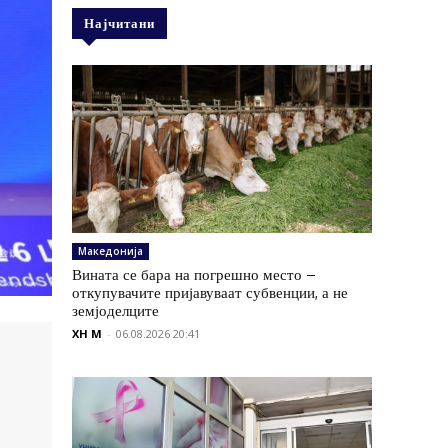
Најчитани
Македонија
Вината се бара на погрешно место –
откупувачите пријавуваат субвенции, а не
земјоделците
XH M
-
06.08.2026 20:41