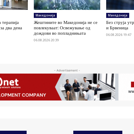
Македонија
Македонија
 терапија
Жештините во Македонија не се
Без струја ут
за два дена
повлекуваат: Освежување од
и Брвеница
дождови во попладнињата
06.08.2026 19:47
06.08.2026 20:39
- Advertisement -