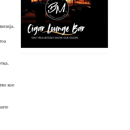
визија.
тоа
тка.
тво кое
шите