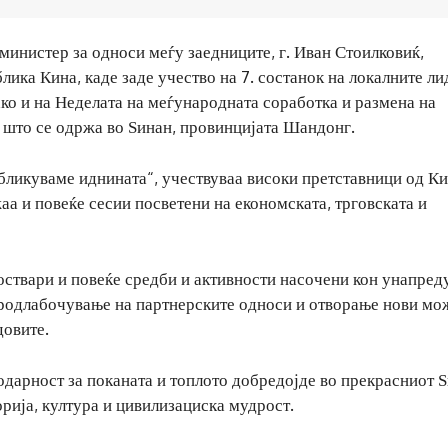
министер за односи меѓу заедниците, г. Иван Стоилковиќ,
ика Кина, каде заде учество на 7. состанок на локалните ли
ако и на Неделата на меѓународната соработка и размена на
 што се одржа во Ѕинан, провинцијата Шандонг.
обликуваме иднината“, учествуваа високи претставници од Ки
аа и повеќе сесии посветени на економската, трговската и
оствари и повеќе средби и активности насочени кон унапре
продлабочување на партнерските односи и отворање нови мо
довите.
одарност за поканата и топлото добредојде во прекрасниот Ѕ
рија, култура и цивилизациска мудрост.