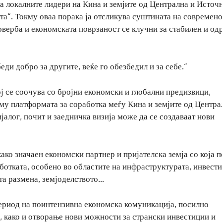
на локалните лидери на Кина и земјите од Централна и Источ
та“. Токму оваа порака ја отсликува суштината на современ
оверба и економската поврзаност се клучни за стабилен и о
ди добро за другите, веќе го обезбедил и за себе.“
ј се соочува со бројни економски и глобални предизвици,
кму платформата за соработка меѓу Кина и земјите од Центра
алог, почит и заедничка визија може да се создаваат нови
ко значаен економски партнер и пријателска земја со која 
отката, особено во областите на инфраструктурата, инвести
ата размена, земјоделството…
период на поинтензивна економска комуникација, посилно
, како и отворање нови можности за странски инвестиции и