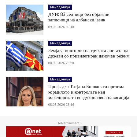
Македонија
ДУИ: 83 седници без објавени
записници на албански јазик
09.08.2026 10:10
Македонија
Земјава повторно на грчката листата на
држави со привилегиран даночен режим
08.08.2026 23:20
Македонија
Проф. д-р Татјана Бошков ги презема
кормилото и контролата над
македонската воздухопловна навигација
08.08.2026 23:16
- Advertisement -