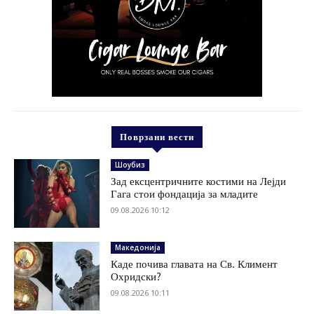
Поврзани вести
Шоубиз
Зад ексцентричните костими на Лејди
Гага стои фондација за младите
09.08.2026 10:12
Македонија
Каде почива главата на Св. Климент
Охридски?
09.08.2026 10:11