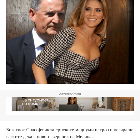
- Advertisement -
Богатиот Спасојевиќ за српските медиуми остро ги негираше
вестите дека е новиот вереник на Мелина.