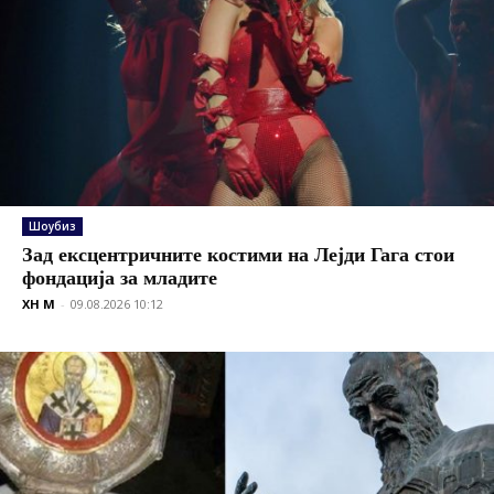
Шоубиз
Зад ексцентричните костими на Лејди Гага стои
фондација за младите
XH M
-
09.08.2026 10:12