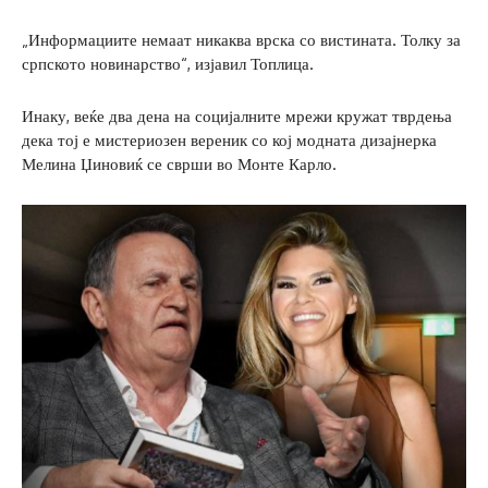
„Информациите немаат никаква врска со вистината. Толку за
српското новинарство“, изјавил Топлица.
Инаку, веќе два дена на социјалните мрежи кружат тврдења
дека тој е мистериозен вереник со кој модната дизајнерка
Мелина Џиновиќ се сврши во Монте Карло.