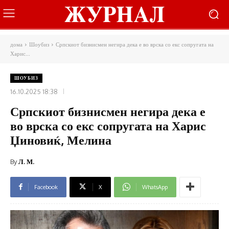
дома
Шоубиз
Српскиот бизнисмен негира дека е во врска со екс сопругата на
Харис...
ШОУБИЗ
16.10.2025 18:38
Српскиот бизнисмен негира дека е
во врска со екс сопругата на Харис
Џиновиќ, Мелина
By
Л. М.
Facebook
X
WhatsApp