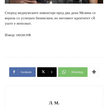
Според медиумските извештаји пред два дена Мелина се
верила со успешен бизнисмен, но неговиот идентитет сè
уште е непознат.
Извор: vecer.mk
Facebook
X
WhatsApp
Л. М.