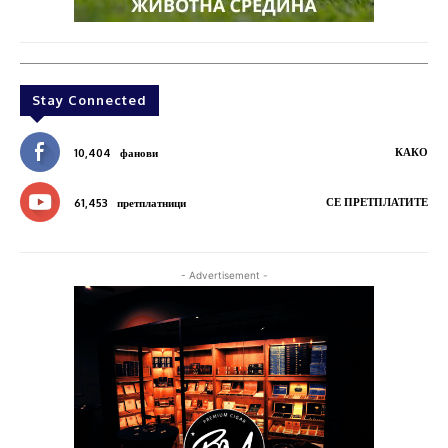
Stay Connected
КАКО
10,404
фанови
СЕ ПРЕТПЛАТИТЕ
61,453
претплатници
- Advertisement -