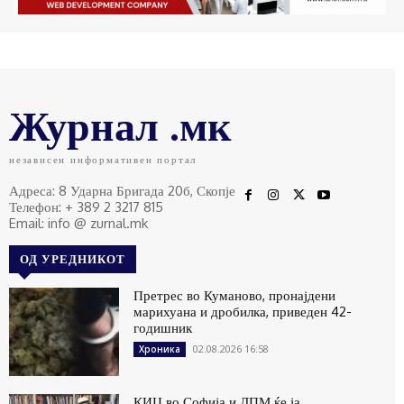
Журнал .мк
независен информативен портал
Адреса: 8 Ударна Бригада 20б, Скопје
Телефон: + 389 2 3217 815
Email: info @ zurnal.mk
ОД УРЕДНИКОТ
Претрес во Куманово, пронајдени
марихуана и дробилка, приведен 42-
годишник
02.08.2026 16:58
Хроника
КИЦ во Софија и ДПМ ќе ја