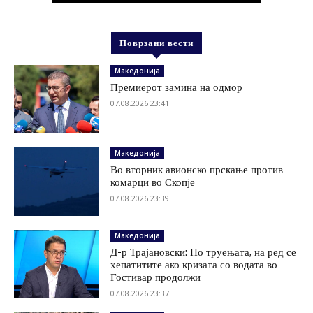
Поврзани вести
Македонија
Премиерот замина на одмор
07.08.2026 23:41
Македонија
Во вторник авионско прскање против
комарци во Скопје
07.08.2026 23:39
Македонија
Д-р Трајановски: По труењата, на ред се
хепатитите ако кризата со водата во
Гостивар продолжи
07.08.2026 23:37