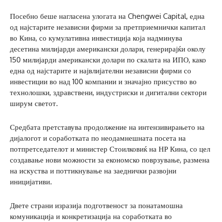
Посебно беше нагласена улогата на Chengwei Capital, една
од најстарите независни фирми за претприемнички капитал
во Кина, со кумулативна инвестиција која надминува
десетина милијарди американски долари, генерирајќи околу
150 милијарди американски долари по скалата на ИПО, како
една од најстарите и највлијателни независни фирми со
инвестиции во над 100 компании и значајно присуство во
технолошки, здравствени, индустриски и дигитални сектори
ширум светот.
Средбата претставува продолжение на интензивирањето на
дијалогот и соработката по неодамнешната посета на
потпретседателот и министер Стоилковиќ на НР Кина, со цел
создавање нови можности за економско поврзување, размена
на искуства и поттикнување на заеднички развојни
иницијативи.
Двете страни изразија подготвеност за понатамошна
комуникација и конкретизација на соработката во