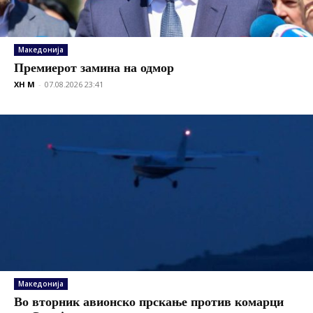
Македонија
Премиерот замина на одмор
XH M
-
07.08.2026 23:41
Македонија
Во вторник авионско прскање против комарци