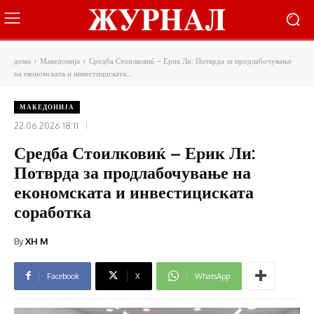
дома
Македонија
Средба Стоилковиќ – Ерик Ли: Потврда за продлабочување
на економската и инвестициската...
МАКЕДОНИЈА
22.06.2026 18:11
Средба Стоилковиќ – Ерик Ли:
Потврда за продлабочување на
економската и инвестициската
соработка
By
XH M
Facebook
X
WhatsApp