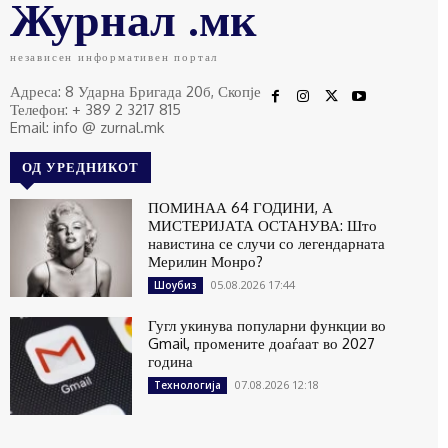
Журнал .мк
независен информативен портал
Адреса: 8 Ударна Бригада 20б, Скопје
Телефон: + 389 2 3217 815
Email: info @ zurnal.mk
ОД УРЕДНИКОТ
ПОМИНАА 64 ГОДИНИ, А
МИСТЕРИЈАТА ОСТАНУВА: Што
навистина се случи со легендарната
Мерилин Монро?
05.08.2026 17:44
Шоубиз
Гугл укинува популарни функции во
Gmail, промените доаѓаат во 2027
година
07.08.2026 12:18
Технологија