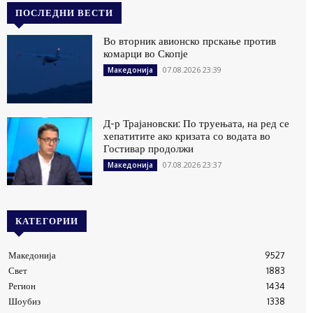
ПОСЛЕДНИ ВЕСТИ
Во вторник авионско прскање против
комарци во Скопје
07.08.2026 23:39
Македонија
Д-р Трајановски: По труењата, на ред се
хепатитите ако кризата со водата во
Гостивар продолжи
07.08.2026 23:37
Македонија
КАТЕГОРИИ
Македонија
9527
Свет
1883
Регион
1434
Шоубиз
1338