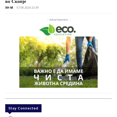
во Скопје
XH M
-
07.08.2026 23:39
- Advertisement -
Stay Connected