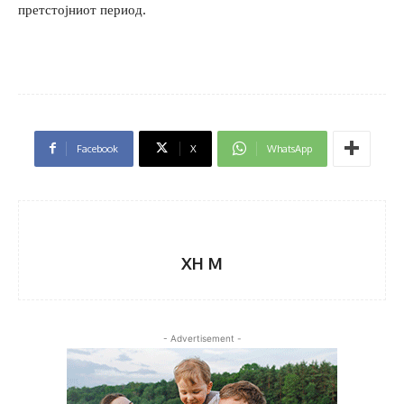
претстојниот период.
Facebook
X
WhatsApp
XH M
- Advertisement -