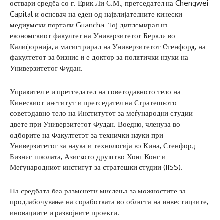
оствари средба со г. Ерик Ли С.М., претседател на Chengwei
Capital и основач на еден од највлијателните кинески
медиумски портали Guancha. Тој дипломирал на
економскиот факултет на Универзитетот Беркли во
Калифорнија, а магистрирал на Универзитетот Стенфорд, на
факултетот за бизнис и е доктор за политички науки на
Универзитетот Фудан.
Управител е и претседател на советодавното тело на
Кинескиот институт и претседател на Стратешкото
советодавно тело на Институтот за меѓународни студии,
двете при Универзитетот Фудан. Воедно, членува во
одборите на Факултетот за технички науки при
Универзитетот за наука и технологија во Кина, Стенфорд
Бизнис школата, Азиското друштво Хонг Конг и
Меѓународниот институт за стратешки студии (IISS).
На средбата беа разменети мислења за можностите за
продлабочување на соработката во областа на инвестициите,
иновациите и развојните проекти.