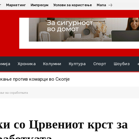
т
Маркетинг
Импресум
Услови за користење
Мапа
омија
Хроника
Колумни
Култура
Спорт
Шоубиз
ање против комарци во Скопје
ењата, на ред се хепатитите ако кризата со водата во Гостива
ање на соработката
ки со Црвениот крст за
работката