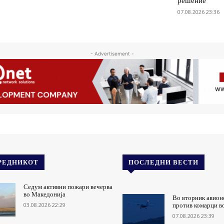
решение
07.08.2026 23:36
- Advertisement -
РЕДНИКОТ
ПОСЛЕДНИ ВЕСТИ
Седум активни пожари вечерва
во Македонија
Во вторник авион
03.08.2026 22:29
против комарци в
07.08.2026 23:39