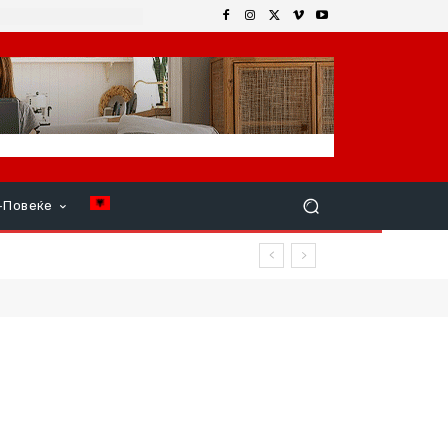
+Повеќе
р продолжи