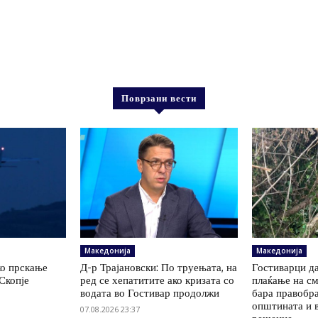
Поврзани вести
Македонија
Македонија
ко прскање
Д-р Трајановски: По труењата, на
Гостиварци да
Скопје
ред се хепатитите ако кризата со
плаќање на см
водата во Гостивар продолжи
бара правобр
општината и 
07.08.2026 23:37