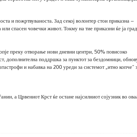
оста и пожртвуваноста. Зад секој волонтер стои приказна –
 или спасен човечки живот. Токму на тие приказни ќе ја гра
копје преку отворање нови дневни центри, 50% повисоко
ст, дополнителна поддршка за пунктот за бездомници, обно
атастрофи и набавка на 200 уреди за системот „итно копче“ 
аѓанин, а Црвениот Крст ќе остане најсилниот сојузник во ова