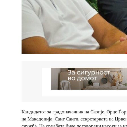
Кандидатот за градоначалник на Скопје, Орце Ѓор
на Македонија, Саит Саити, секретарката на Црве
служба. На средбата биле договорени насоки за и