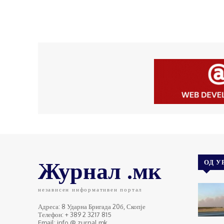
Журнал .мк
ОД У
независен информативен портал
Адреса: 8 Ударна Бригада 20б, Скопје
Телефон: + 389 2 3217 815
Email: info @ zurnal.mk