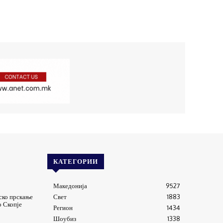
КАТЕГОРИИ
Македонија
9527
ско прскање
Свет
1883
о Скопје
Регион
1434
Шоубиз
1338