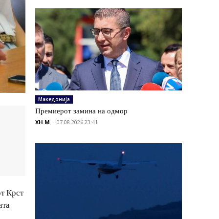
Македонија
Премиерот замина на одмор
XH M
-
07.08.2026 23:41
от Крст
ата