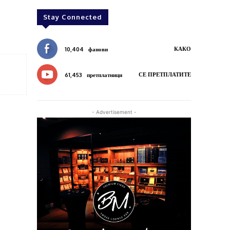
Stay Connected
КАКО
10,404
фанови
СЕ ПРЕТПЛАТИТЕ
61,453
претплатници
- Advertisement -