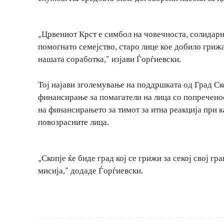
„Црвениот Крст е симбол на човечноста, солидарн
помогнато семејство, старо лице кое добило грижа
нашата соработка,“ изјави Ѓорѓиевски.
Тој најави зголемување на поддршката од Град С
финансирање за помагатели на лица со попречено
на финансирањето за тимот за итна реакција при к
повозрасните лица.
„Скопје ќе биде град кој се грижи за секој свој гр
мисија,“ додаде Ѓорѓиевски.