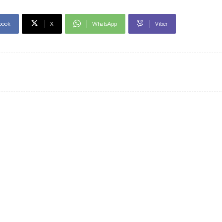
book
X
WhatsApp
Viber