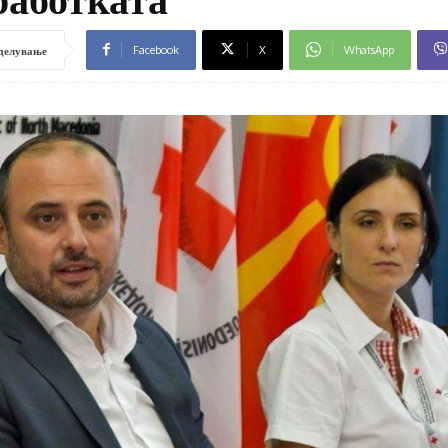
Facebook
X
WhatsApp
делување