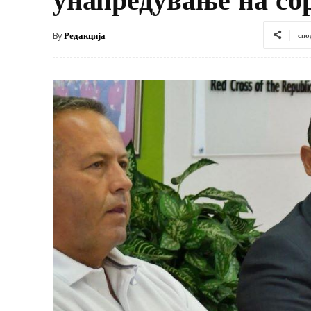
By
Редакција
спо