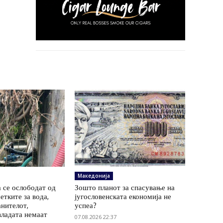
Македонија
 се ослободат од
Зошто планот за спасување на
етките за вода,
југословенската економија не
анителот,
успеа?
владата немаат
07.08.2026 22:37