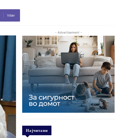
Viber
- Advertisement -
Најчитани