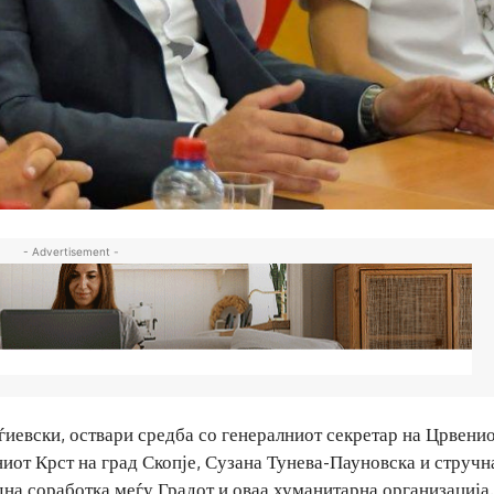
- Advertisement -
ѓиевски, оствари средба со генералниот секретар на Црвени
ниот Крст на град Скопје, Сузана Тунева-Пауновска и стручн
дна соработка меѓу Градот и оваа хуманитарна организација.