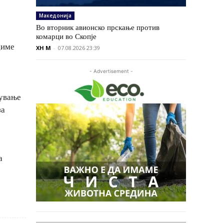
Македонија
Во вторник авионско прскање против
комарци во Скопје
диме
XH M
-
07.08.2026 23:39
- Advertisement -
вување
за
а