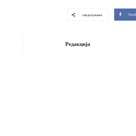
Face
споделување
Редакција