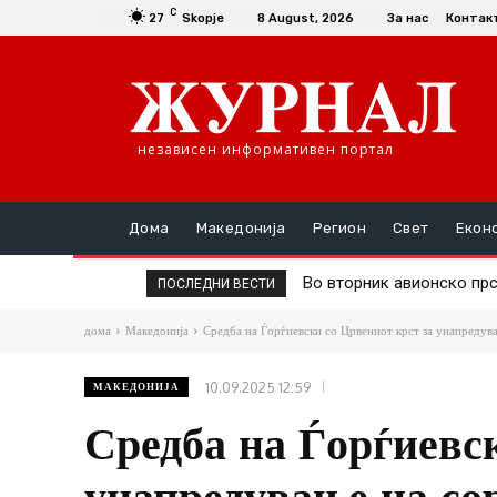
C
27
Skopje
8 August, 2026
За нас
Контак
независен информативен портал
Дома
Македонија
Регион
Свет
Екон
Во вторник авионско прск
Д-р Трајановски: По тру
ПОСЛЕДНИ ВЕСТИ
дома
Македонија
Средба на Ѓорѓиевски со Црвениот крст за унапредув
10.09.2025 12:59
МАКЕДОНИЈА
Средба на Ѓорѓиевс
унапредување на со