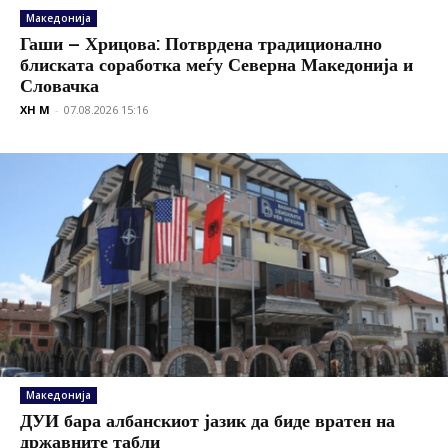
Македонија
Гаши – Хрицова: Потврдена традиционално
блиската соработка меѓу Северна Македонија и
Словачка
XH M
-
07.08.2026 15:16
Македонија
ДУИ бара албанскиот јазик да биде вратен на
државните табли