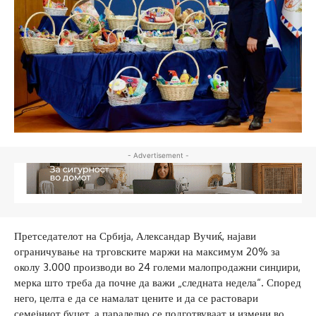
- Advertisement -
Претседателот на Србија, Александар Вучиќ, најави
ограничување на трговските маржи на максимум 20% за
околу 3.000 производи во 24 големи малопродажни синџири,
мерка што треба да почне да важи „следната недела“. Според
него, целта е да се намалат цените и да се растовари
семејниот буџет, а паралелно се подготвуваат и измени во