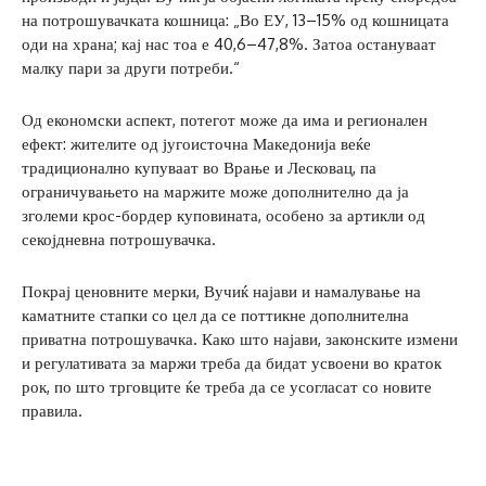
на потрошувачката кошница: „Во ЕУ, 13–15% од кошницата
оди на храна; кај нас тоа е 40,6–47,8%. Затоа остануваат
малку пари за други потреби.“
Од економски аспект, потегот може да има и регионален
ефект: жителите од југоисточна Македонија веќе
традиционално купуваат во Врање и Лесковац, па
ограничувањето на маржите може дополнително да ја
зголеми крос-бордер куповината, особено за артикли од
секојдневна потрошувачка.
Покрај ценовните мерки, Вучиќ најави и намалување на
каматните стапки со цел да се поттикне дополнителна
приватна потрошувачка. Како што најави, законските измени
и регулативата за маржи треба да бидат усвоени во краток
рок, по што трговците ќе треба да се усогласат со новите
правила.