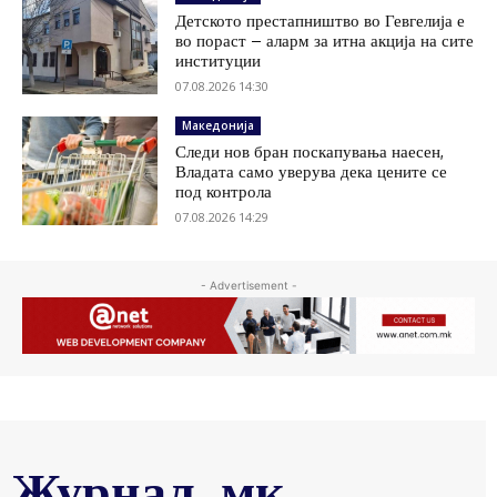
Детското престапништво во Гевгелија е
во пораст – аларм за итна акција на сите
институции
07.08.2026 14:30
Македонија
Следи нов бран поскапувања наесен,
Владата само уверува дека цените се
под контрола
07.08.2026 14:29
- Advertisement -
Журнал .мк