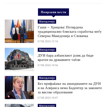
Поврзани вести
Македонија
Гаши – Хрицова: Потврдена
традиционално блиската соработка меѓу
Северна Македонија и Словачка
07.08.2026 15:16
Македонија
ДУИ бара албанскиот јазик да биде
вратен на државните табли
07.08.2026 14:56
Македонија
Без прифаќање на амандманите на ДУИ
и на Алијанса нема Бадентер за законите
за високо образование
07.08.2026 14:47
Македонија