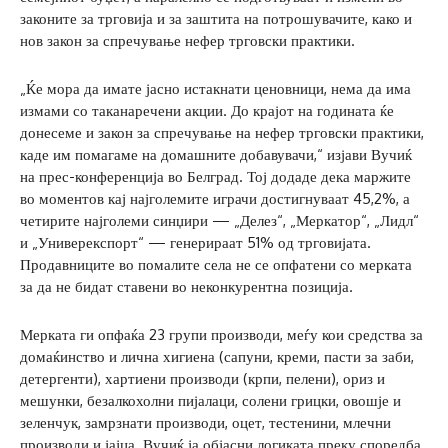
законите за трговија и за заштита на потрошувачите, како и
нов закон за спречување нефер трговски практики.
„Ќе мора да имате јасно истакнати ценовници, нема да има
измами со таканаречени акции. До крајот на годината ќе
донесеме и закон за спречување на нефер трговски практики,
каде им помагаме на домашните добавувачи,“ изјави Вучиќ
на прес-конференција во Белград. Тој додаде дека маржите
во моментов кај најголемите играчи достигнуваат 45,2%, а
четирите најголеми синџири — „Делез“, „Меркатор“, „Лидл“
и „Универекспорт“ — генерираат 51% од трговијата.
Продавниците во помалите села не се опфатени со мерката
за да не бидат ставени во неконкурентна позиција.
Мерката ги опфаќа 23 групи производи, меѓу кои средства за
домаќинство и лична хигиена (сапуни, креми, пасти за заби,
детергенти), хартиени производи (крпи, пелени), ориз и
мешунки, безалкохолни пијалаци, солени грицки, овошје и
зеленчук, замрзнати производи, оцет, тестенини, млечни
производи и јајца. Вучиќ ја објасни логиката преку споредба