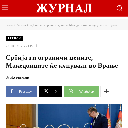
дома
Регион
Србија ги ограничи цените, Македонците ќе купуваат во Врање
РЕГИОН
24.08.2025 21:15
Србија ги ограничи цените,
Македонците ќе купуваат во Врање
By
Журнал.мк
Facebook
X
WhatsApp