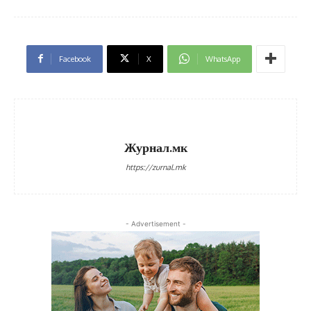
Facebook
X
WhatsApp
Журнал.мк
https://zurnal.mk
- Advertisement -