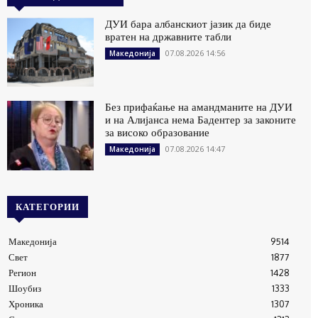
ДУИ бара албанскиот јазик да биде
вратен на државните табли
07.08.2026 14:56
Македонија
Без прифаќање на амандманите на ДУИ
и на Алијанса нема Бадентер за законите
за високо образование
07.08.2026 14:47
Македонија
КАТЕГОРИИ
Македонија
9514
Свет
1877
Регион
1428
Шоубиз
1333
Хроника
1307