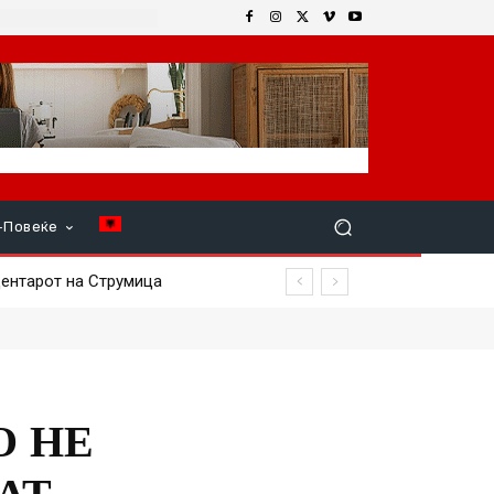
+Повеќе
нтарот на Струмица
О НЕ
АТ