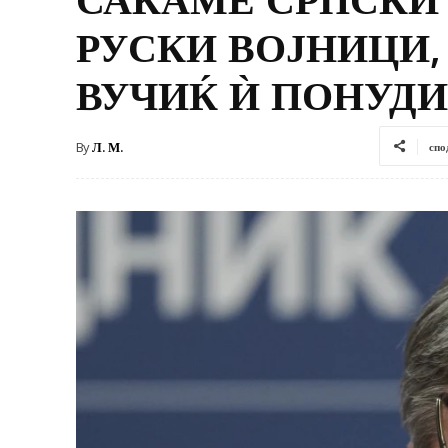
РУСКИ ВОЈНИЦИ
ВУЧИЌ Ѝ ПОНУДИ
By
Л. М.
спо