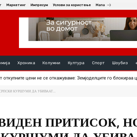
т
Маркетинг
Импресум
Услови за користење
Мапа
омија
Хроника
Колумни
Култура
Спорт
Шоубиз
откупните цени не се откажуваме: Земјоделците го блокираа це
ави ајвар – што за штипјани е поисплатливо?
СРПСКИ КУРШУМИ ДА УБИВААТ...
ЕВИДЕН ПРИТИСОК, Н
 КУРШУМИ ДА УБИВА