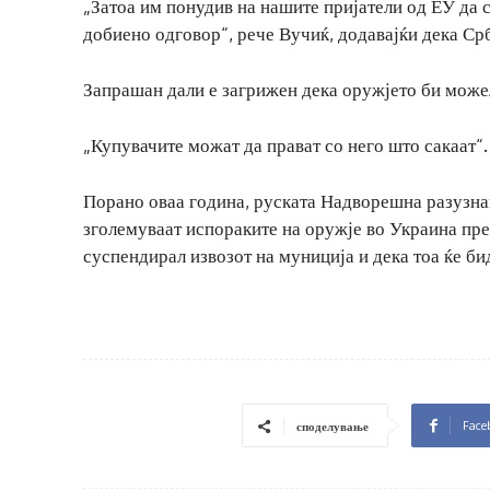
„Затоа им понудив на нашите пријатели од ЕУ да 
добиено одговор“, рече Вучиќ, додавајќи дека Ср
Запрашан дали е загрижен дека оружјето би можел
„Купувачите можат да прават со него што сакаат“.
Порано оваа година, руската Надворешна разузна
зголемуваат испораките на оружје во Украина пре
суспендирал извозот на муниција и дека тоа ќе би
Face
споделување