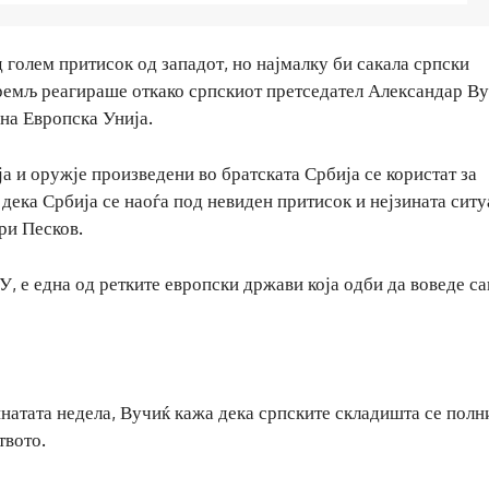
д голем притисок од западот, но најмалку би сакала српски
ремљ реагираше откако српскиот претседател Александар В
 на Европска Унија.
а и оружје произведени во братската Србија се користат за
дека Србија се наоѓа под невиден притисок и нејзината ситу
ри Песков.
ЕУ, е една од ретките европски држави која одби да воведе с
натата недела, Вучиќ кажа дека српските складишта се полн
твото.