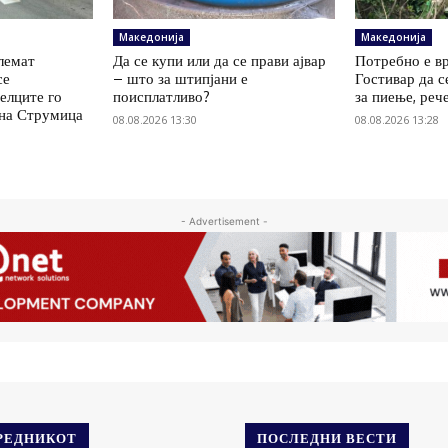
Македонија
Македонија
олемат
Да се купи или да се прави ајвар
Потребно е вр
се
– што за штипјани е
Гостивар да с
елците го
поисплатливо?
за пиење, реч
 на Струмица
08.08.2026 13:30
08.08.2026 13:28
- Advertisement -
РЕДНИКОТ
ПОСЛЕДНИ ВЕСТИ