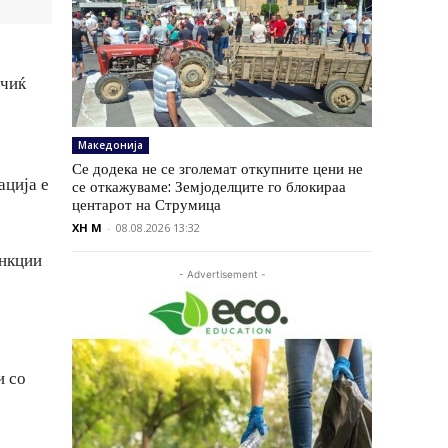
учиќ
Македонија
Се додека не се зголемат откупните цени не
ација е
се откажуваме: Земјоделците го блокираа
центарот на Струмица
XH M
-
08.08.2026 13:32
анкции
- Advertisement -
и со