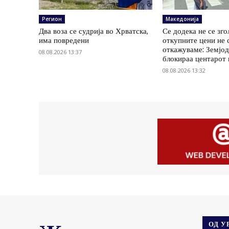
Регион
Македонија
Два воза се судрија во Хрватска,
Се додека не се зг
има повредени
откупните цени не 
откажуваме: Земјод
08.08.2026 13:37
блокираа центарот
08.08.2026 13:32
ОД У