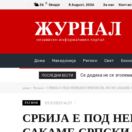
C
36
Skopje
8 August, 2026
За нас
Контак
независен информативен портал
Дома
Македонија
Регион
Свет
Екон
Се додека не се зголемат 
Да се купи или да се пр
ПОСЛЕДНИ ВЕСТИ
дома
Регион
СРБИЈА Е ПОД НЕВИДЕН ПРИТИСОК, НО НЕ САКАМЕ 
05.11.2025 16:27
РЕГИОН
СРБИЈА Е ПОД Н
САКАМЕ СРПСКИ