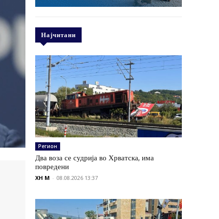
Најчитани
Регион
Два воза се судрија во Хрватска, има
повредени
XH M
-
08.08.2026 13:37