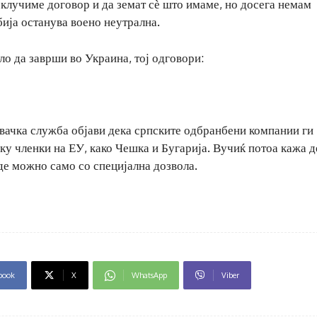
склучиме договор и да земат сѐ што имаме, но досега немам
бија останува воено неутрална.
о да заврши во Украина, тој одговори:
вачка служба објави дека српските одбранбени компании ги
ку членки на ЕУ, како Чешка и Бугарија. Вучиќ потоа кажа д
де можно само со специјална дозвола.
book
X
WhatsApp
Viber