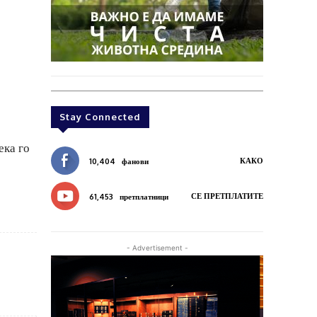
Stay Connected
ека го
КАКО
10,404
фанови
СЕ ПРЕТПЛАТИТЕ
61,453
претплатници
- Advertisement -