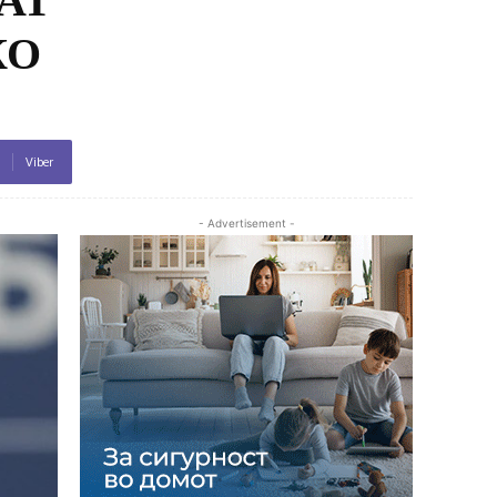
КО
Viber
- Advertisement -