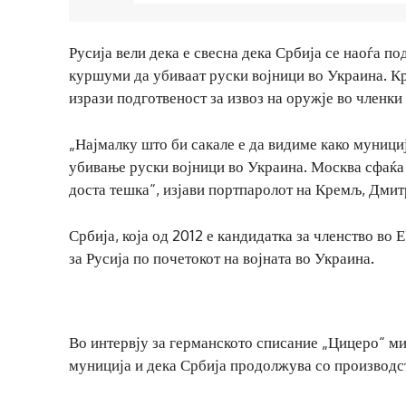
Русија вели дека е свесна дека Србија се наоѓа по
куршуми да убиваат руски војници во Украина. К
изрази подготвеност за извоз на оружје во членки
„Најмалку што би сакале е да видиме како мунициј
убивање руски војници во Украина. Москва сфаќа 
доста тешка“, изјави портпаролот на Кремљ, Дмит
Србија, која од 2012 е кандидатка за членство во 
за Русија по почетокот на војната во Украина.
Во интервју за германското списание „Цицеро“ ми
муниција и дека Србија продолжува со производс