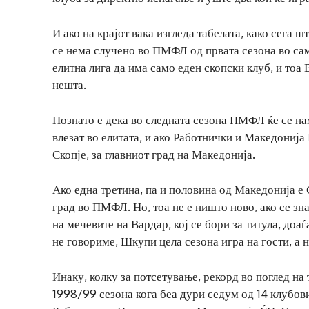
И ако на крајот вака изгледа табелата, како сега 
се нема случено во ПМФЛ од првата сезона во сам
елитна лига да има само еден скопски клуб, и тоа
нешта.
Познато е дека во следната сезона ПМФЛ ќе се нам
влезат во елитата, и ако Работнички и Македонија 
Скопје, за главниот град на Македонија.
Ако една третина, па и половина од Македонија е 
град во ПМФЛ. Но, тоа не е ништо ново, ако се з
на мечевите на Вардар, кој се бори за титула, доа
не говориме, Шкупи цела сезона игра на гости, а н
Инаку, колку за потсетување, рекорд во поглед на
1998/99 сезона кога беа дури седум од 14 клубови 