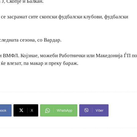
Ј, Скопје и Балкан.
 се засрамат сите скопски фудбалски клубови, фудбалски
ледната сезона, со Вардар.
 и ВМФЛ. Којзнае, можеби Работнички или Македонија ЃП по
ќе влезат, па макар и преку бараж.
book
X
WhatsApp
Viber