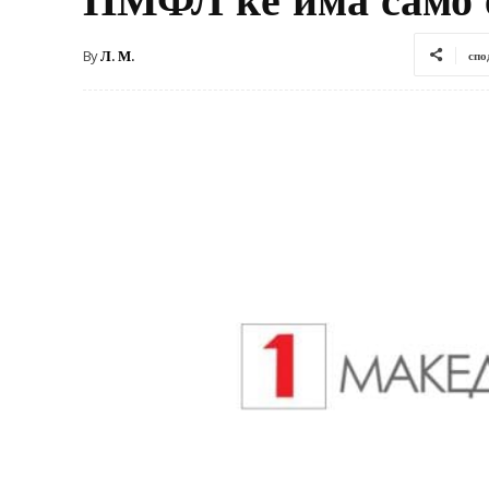
By
Л. М.
спо