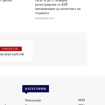
а треска
гасат и до 17 пожари,
регистрирани се 628
интервенции од почетокот на
годината
06.08.2026 23:01
КАТЕГОРИИ
Македонија
9493