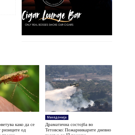
Македонија
ветува како да се
Драматична состојба во
 ризиците од
Тетовско: Пожарникарите дневно