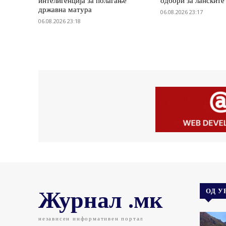
интелигенција за полагање
одбори за ланските
државна матура
06.08.2026 23:17
06.08.2026 23:18
Журнал .мк
ОД У
независен информативен портал