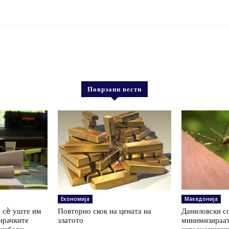
Поврзани вести
Економија
Македонија
 сè уште им
Повторно скок на цената на
Даниловски со
ирачките
златото
минимизираат