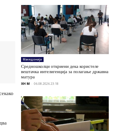
Македонија
Средношколци откриени дека користеле
вештачка интелигенција за полагање државна
матура
XH M
-
06.08.2026 23:18
секако
 два