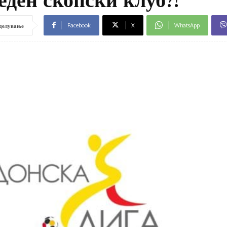
Facebook
X
WhatsApp
делување