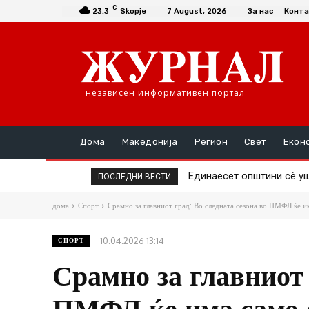
C
23.3
Skopje
7 August, 2026
За нас
Конта
независен информативен портал
Дома
Македонија
Регион
Свет
Екон
Единаесет општини сè уш
Повторно скок на цен
ПОСЛЕДНИ ВЕСТИ
дома
Спорт
Срамно за главниот град: Во следната сезона во ПМФЛ ќе им
10.04.2026 13:14
СПОРТ
Срамно за главниот 
ПМФЛ ќе има само е