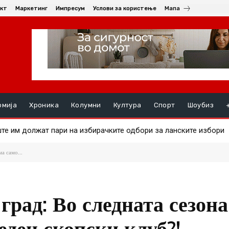
кт
Маркетинг
Импресум
Услови за користење
Мапа
омија
Хроника
Колумни
Култура
Спорт
Шоубиз
те им должат пари на избирачките одбори за ланските избори
ата на златото
а само...
град: Во следната сезона
ден скопски клуб?!