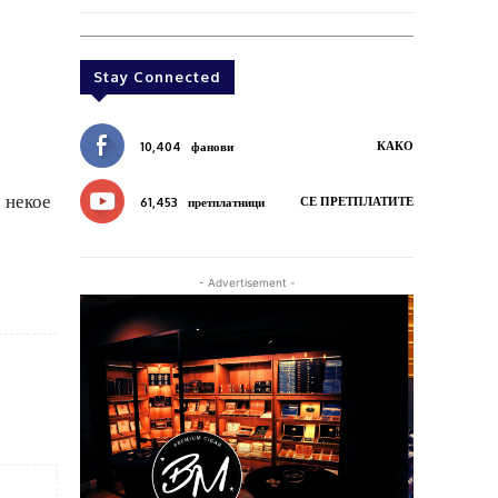
Stay Connected
КАКО
10,404
фанови
 некое
СЕ ПРЕТПЛАТИТЕ
61,453
претплатници
- Advertisement -