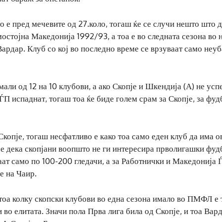
што е пред мечевите од 27.коло, тогаш ќе се случи нешто што 
остојна Македонија 1992/93, а тоа е во следната сезона во 
 Вардар. Клуб со кој во последно време се врзуваат само неу
али од 12 на 10 клубови, а ако Скопје и Шкендија (А) не усп
ЃП испаднат, тогаш тоа ќе биде голем срам за Скопје, за фуд
Скопје, тогаш несфатливо е како тоа само еден клуб да има о
нае дека скопјани воопшто не ги интересира прволигашки фуд
ѓаат само по 100-200 гледачи, а за Работнички и Македонија 
е на Чаир.
 тоа колку скопски клубови во една сезона имало во ПМФЛ е 
во елитата. Значи пола Прва лига била од Скопје, и тоа Вард